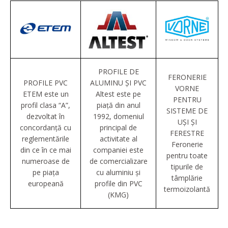
PROFILE DE
FERONERIE
PROFILE PVC
ALUMINU ȘI PVC
VORNE
ETEM este un
Altest este pe
PENTRU
profil clasa “A”,
piață din anul
SISTEME DE
dezvoltat în
1992, domeniul
UȘI ȘI
concordanţă cu
principal de
FERESTRE
reglementările
activitate al
Feronerie
din ce în ce mai
companiei este
pentru toate
numeroase de
de comercializare
tipurile de
pe piaţa
cu aluminiu și
tâmplărie
europeană
profile din PVC
termoizolantă
(KMG)