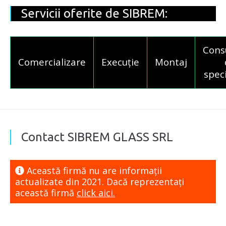
Servicii oferite de SIBREM:
Cons
Comercializare
Execuție
Montaj
speci
Contact SIBREM GLASS SRL
Această firmă nu are informaţii
actualizate din 2021. Dacă reprezentaţi
această firmă
click aici.