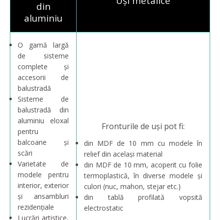
Uși metalice
din
aluminiu
O gamă largă
de sisteme
complete și
accesorii de
balustradă
Sisteme de
balustradă din
aluminiu eloxal
Fronturile de uși pot fi:
pentru
balcoane și
din MDF de 10 mm cu modele în
scări
relief din același material
Varietate de
din MDF de 10 mm, acoperit cu folie
modele pentru
termoplastică, în diverse modele și
interior, exterior
culori (nuc, mahon, stejar etc.)
și ansambluri
din tablă profilată vopsită
rezidențiale
electrostatic
Lucrări artistice,