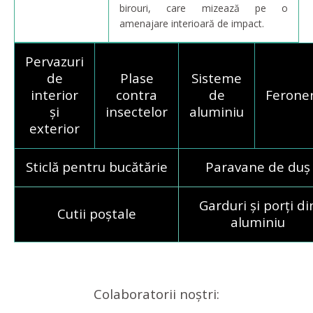
birouri, care mizează pe o
amenajare interioară de impact.
Pervazuri
de
Plase
Sisteme
interior
contra
de
Feroner
și
insectelor
aluminiu
exterior
Sticlă pentru bucătărie
Paravane de duș
Garduri și porți di
Cutii poștale
aluminiu
Colaboratorii noștri: