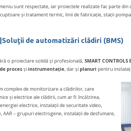
eniu sunt respectate, iar proiectele realizate fac parte din d
ptoare și tratament termic, linii de fabricație, stații pompar
ă|Soluţii de automatizări clădiri (BMS)
ără o proiectare solidă şi profesională,
SMART CONTROLS 
de proces
şi
instrumentaţie
, dar şi
planuri
pentru instalaţi
complex de monitorizare a clădirilor, care
şi electrice ale clădirii, cum ar fi: încălzirea,
 energiei electrice, instalaţii de securitate video,
e, AAR – grupuri electrogene, instalaţii de desfumare,