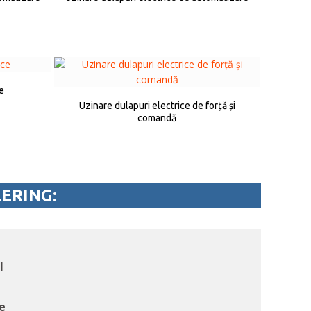
e
Uzinare dulapuri electrice de forță și
comandă
EERING:
I
ce