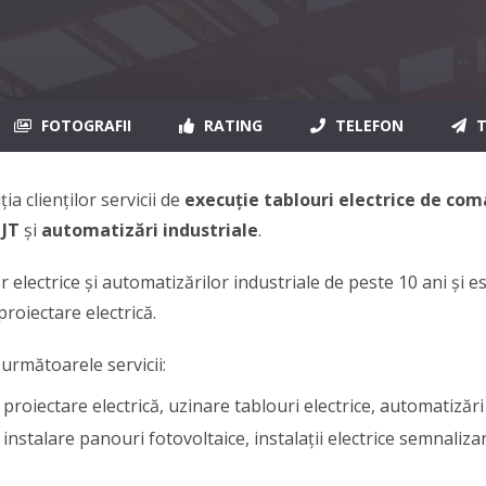
FOTOGRAFII
RATING
TELEFON
T
ia clienţilor servicii de
execuţie tablouri electrice
de com
 JT
şi
automatizări industriale
.
 electrice şi automatizărilor industriale de peste 10 ani şi es
 proiectare electrică.
 următoarele servicii:
ctare electrică, uzinare tablouri electrice, automatizări Clăd
i, instalare panouri fotovoltaice, instalaţii electrice semnaliz