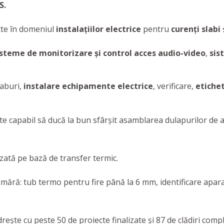
S.
cte în domeniul
instalaţiilor electrice
pentru
curenţi slabi
isteme de monitorizare şi control acces audio-video
,
sis
eaburi,
instalare echipamente electrice
, verificare,
etichet
te capabil să ducă la bun sfârşit asamblarea dulapurilor de 
izată pe bază de transfer termic.
umără: tub termo pentru fire până la 6 mm, identificare apara
eşte cu peste 50 de proiecte finalizate şi 87 de clădiri compl