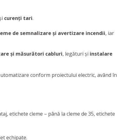
şi
curenţi tari
.
teme de semnalizare şi avertizare incendii
, iar
are şi măsurători cabluri
, legături şi
instalare
automatizare conform proiectului electric, având în
taj, etichete cleme – până la cleme de 35, etichete
et echipate.