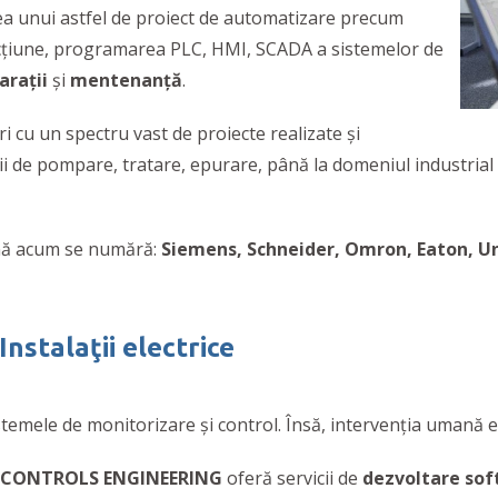
rea unui astfel de proiect de automatizare precum
ncţiune, programarea PLC, HMI, SCADA a sistemelor de
araţii
şi
mentenanţă
.
 cu un spectru vast de proiecte realizate şi
 de pompare, tratare, epurare, până la domeniul industrial – 
ână acum se numără:
Siemens, Schneider, Omron, Eaton, Uni
Instalaţii electrice
temele de monitorizare şi control. Însă, intervenţia umană 
CONTROLS ENGINEERING
oferă servicii de
dezvoltare so