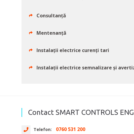
Consultanță
Mentenanță
Instalații electrice curenți tari
Instalații electrice semnalizare și avert
Contact SMART CONTROLS ENGI
0760 531 200
Telefon: