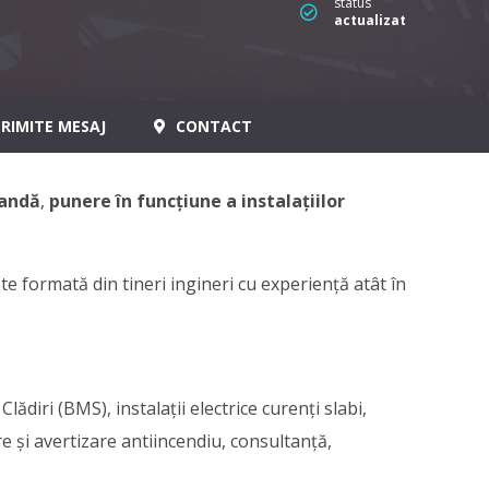
status
actualizat
RIMITE MESAJ
CONTACT
andă
,
punere în funcţiune a instalaţiilor
te formată din tineri ingineri cu experienţă atât în
iri (BMS), instalaţii electrice curenţi slabi,
are şi avertizare antiincendiu, consultanţă,