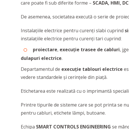
care poate fi sub diferite forme –
SCADA, HMI, DC
De asemenea, societatea execută o serie de proie
Instalaţiile electrice pentru curenţi slabi cuprind
s
instalaţiile electrice pentru curenţi tari cuprind:
proiectare
,
execuţie trasee de cabluri
, jg
dulapuri electrice
.
Departamentul de
execuţie tablouri electrice
es
vedere standardele şi cerinţele din piaţă.
Etichetarea este realizată cu o imprimantă special
Printre tipurile de sisteme care se pot printa se n
pentru cabluri, etichete lămpi, butoane.
Echipa
SMART CONTROLS ENGINEERING
se mândr