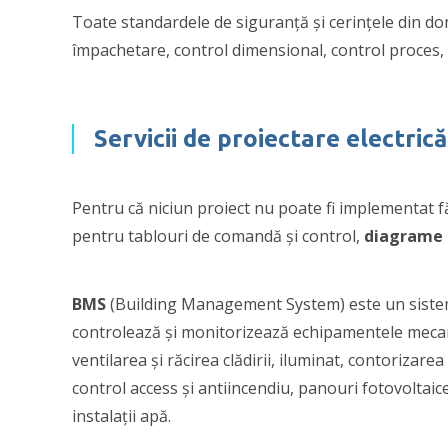
Toate standardele de siguranţă şi cerinţele din dom
împachetare, control dimensional, control proces, cu
Servicii de proiectare electric
Pentru că niciun proiect nu poate fi implementat f
pentru tablouri de comandă şi control,
diagrame 
BMS
(Building Management System) este un sistem 
controlează şi monitorizează echipamentele mecanice 
ventilarea şi răcirea clădirii, iluminat, contorizarea
control access şi antiincendiu, panouri fotovoltaic
instalaţii apă.