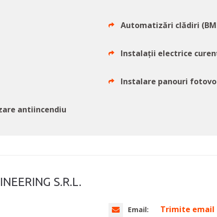
Automatizări clădiri (BM
Instalații electrice curen
Instalare panouri fotovo
izare antiincendiu
NEERING S.R.L.
Trimite email
Email: