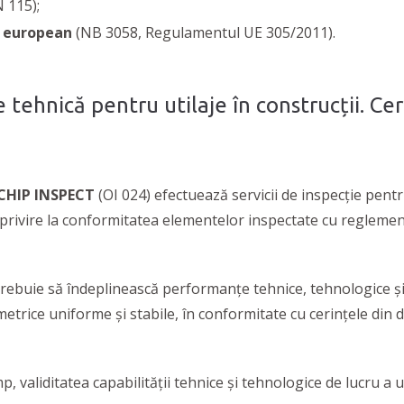
 115);
l european
(NB 3058, Regulamentul UE 305/2011).
e tehnică pentru utilaje în construcții. C
CHIP INSPECT
(OI 024) efectuează servicii de inspecție pentr
cu privire la conformitatea elementelor inspectate cu reglemen
trebuie să îndeplinească performanţe tehnice, tehnologice şi
ametrice uniforme și stabile, în conformitate cu cerințele din
mp, validitatea capabilităţii tehnice și tehnologice de lucru 