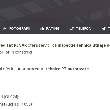
FOTOGRAFII
RATING
TELEFON
T
reditat RENAR
oferă servicii de
inspecție tehnică utilaje d
rilor în construcţii.
ul oferirii unor proceduri
tehnice PT autorizate
ii
(OI 024);
nstrucţii
(PR 098);