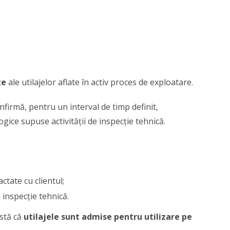
te
ale utilajelor aflate în activ proces de exploatare.
onfirmă, pentru un interval de timp definit,
ogice supuse activității de inspecție tehnică.
ctate cu clientul;
 inspecție tehnică.
estă că
utilajele sunt admise pentru utilizare pe