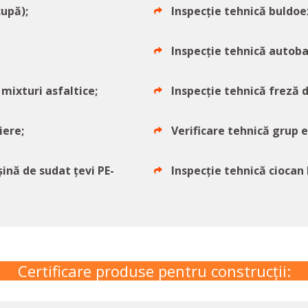
cupă);
Inspecție tehnică buldoe
Inspecție tehnică autoba
 mixturi asfaltice;
Inspecție tehnică freză d
iere;
Verificare tehnică grup 
ină de sudat țevi PE-
Inspecție tehnică ciocan
Certificare produse pentru construcții: