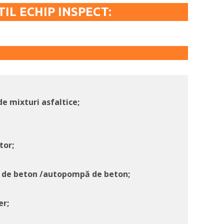
TIL ECHIP INSPECT:
de mixturi asfaltice;
tor;
ă de beton /autopompă de beton;
er;