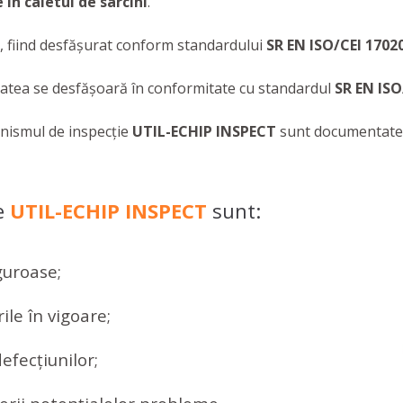
în caietul de sarcini
.
, fiind desfăşurat conform standardului
SR EN ISO/CEI 1702
vitatea se desfăşoară în conformitate cu standardul
SR EN ISO
anismul de inspecție
UTIL-ECHIP INSPECT
sunt documentat
de
UTIL-ECHIP INSPECT
sunt:
iguroase;
le în vigoare;
efecțiunilor;