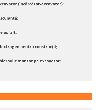
xcavator (încărcător-excavator);
sculantă;
e asfalt;
electrogen pentru construcții;
 hidraulic montat pe excavator;