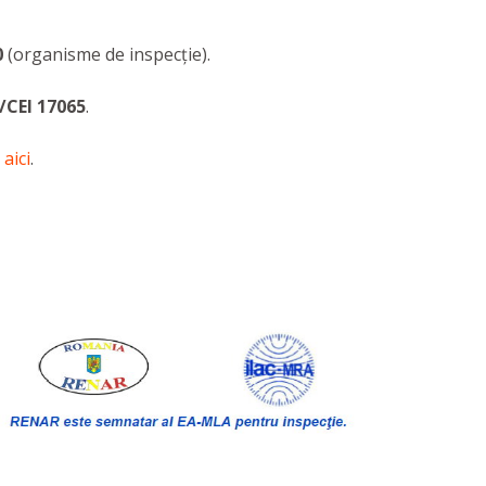
0
(organisme de inspecție).
/CEI 17065
.
e
aici
.