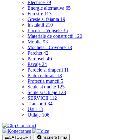
Electrice
79
Energie alternativa
65
Ferestre
113
Gresie si faianta
19
Instalatii
210
Lacuri si Vopsele
35
Materiale de constructii
120
Mobila
93
Mocheta - Covoare
18
Parchet
42
Pardoseli
46
Pavaje
24
Perdele si draperii
11
Piatra naturala
18
Protectia muncii
5
Scule si unelte
125
Scule si Utilaje
123
SERVICII
112
Transport
34
Usi
113
Utilaje
106
CATEGORII
Înscriere firmă