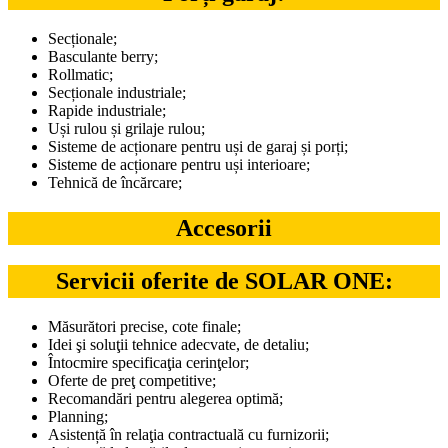
Secționale;
Basculante berry;
Rollmatic;
Secționale industriale;
Rapide industriale;
Uși rulou și grilaje rulou;
Sisteme de acționare pentru uși de garaj și porți;
Sisteme de acționare pentru uși interioare;
Tehnică de încărcare;
Accesorii
Servicii oferite de SOLAR ONE:
Măsurători precise, cote finale;
Idei şi soluţii tehnice adecvate, de detaliu;
Întocmire specificaţia cerinţelor;
Oferte de preţ competitive;
Recomandări pentru alegerea optimă;
Planning;
Asistență în relaţia contractuală cu furnizorii;