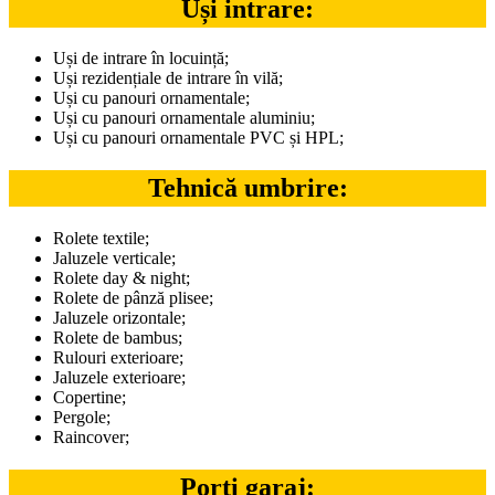
Uși intrare:
Uși de intrare în locuință;
Uși rezidențiale de intrare în vilă;
Uși cu panouri ornamentale;
Uși cu panouri ornamentale aluminiu;
Uși cu panouri ornamentale PVC și HPL;
Tehnică umbrire:
Rolete textile;
Jaluzele verticale;
Rolete day & night;
Rolete de pânză plisee;
Jaluzele orizontale;
Rolete de bambus;
Rulouri exterioare;
Jaluzele exterioare;
Copertine;
Pergole;
Raincover;
Porți garaj: