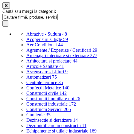
Caută sau mergi la categorii:
Abrazive - Sudura
48
Acoperisuri si tigle
59
Aer Conditionat
44
Agremente / Expertize / Certificari
29
Amenajari interioare si exterioare
277
Arhitectura si proiectare
44
Articole Sanitare
41
Ascensoare - Lifturi
9
Automatizari
75
Centrale termice
35
Confectii Metalice
140
Constructii civile
142
Constructii imobiliare noi
26
Constructii industriale
172
Constructii Servicii
205
Curatenie
35
Dezinsectie si deratizare
14
Dezumidificare in constructii
11
Echipamente si utilaje industriale
169