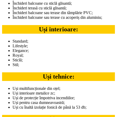
Închideri balcoane cu sticlă glisantă;
Închideri terasă cu sticlă glisantă;
Închideri balcoane sau terase din tâmplărie PVC;
Închideri balcoane sau terase cu acoperiș din aluminiu;
Uși interioare:
Standard;
Lifestyle;
Elegance;
Royal;
Sticlă;
Stil;
Uși tehnice:
Uși multifuncționale din oțel;
Uși interioare metalice zc;
Uși de protecție împotriva incendiilor;
Uși pentru casa dumneavoastră;
Uși cu înaltă izolație fonică de până la 53 db;