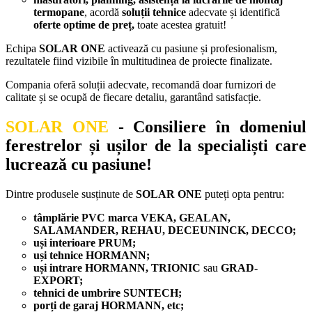
termopane
, acordă
soluții tehnice
adecvate și identifică
oferte optime de preț,
toate acestea gratuit!
Echipa
SOLAR ONE
activează cu pasiune și profesionalism,
rezultatele fiind vizibile în multitudinea de proiecte finalizate.
Compania oferă soluții adecvate, recomandă doar furnizori de
calitate și se ocupă de fiecare detaliu, garantând satisfacție.
SOLAR ONE
- Consiliere în domeniul
ferestrelor și ușilor de la specialiști care
lucrează cu pasiune!
Dintre produsele susținute de
SOLAR ONE
puteți opta pentru:
tâmplărie PVC marca VEKA, GEALAN,
SALAMANDER, REHAU, DECEUNINCK, DECCO;
uși interioare PRUM;
uși tehnice HORMANN;
uși intrare HORMANN, TRIONIC
sau
GRAD-
EXPORT;
tehnici de umbrire SUNTECH;
porți de garaj HORMANN, etc;