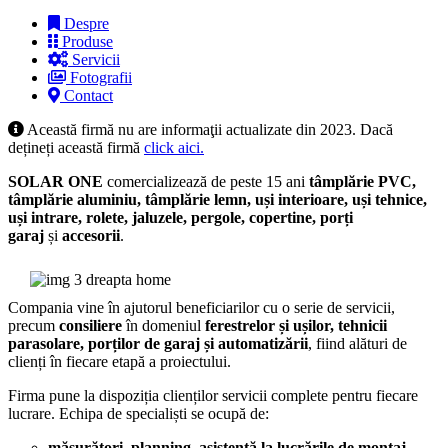
Despre
Produse
Servicii
Fotografii
Contact
Această firmă nu are informaţii actualizate din 2023. Dacă
dețineți această firmă
click aici.
SOLAR ONE
comercializează de peste 15 ani
tâmplărie PVC,
tâmplărie aluminiu, tâmplărie lemn, uși interioare, uși tehnice,
uși intrare, rolete, jaluzele, pergole, copertine, porți
garaj
și
accesorii
.
Compania vine în ajutorul beneficiarilor cu o serie de servicii,
precum
consiliere
în domeniul
ferestrelor și ușilor, tehnicii
parasolare, porților de garaj și automatizării
, fiind alături de
clienți în fiecare etapă a proiectului.
Firma pune la dispoziția clienților servicii complete pentru fiecare
lucrare. Echipa de specialiști se ocupă de:
măsurători, planning, asistență la lucrările de montaj