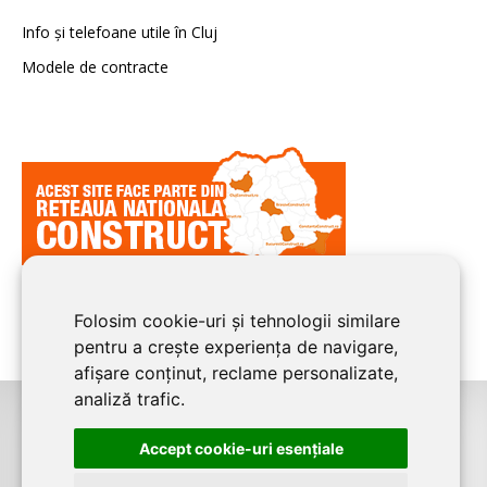
Info și telefoane utile în Cluj
Modele de contracte
Folosim cookie-uri și tehnologii similare
pentru a crește experiența de navigare,
afișare conținut, reclame personalizate,
analiză trafic.
©2026
CLUJ CONSTRUCT
este un serviciu de promovare online pentru
Accept cookie-uri esenţiale
firme. Proiect digital dezvoltat de
LIVE COMMUNICATIONS SRL
, Cluj-Napoca,