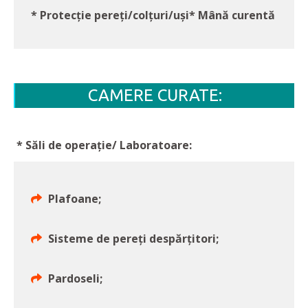
* Protecție pereți/colţuri/uşi
* Mână curentă
CAMERE CURATE:
* Săli de operație/ Laboratoare:
Plafoane;
Sisteme de pereți despărțitori;
Pardoseli;