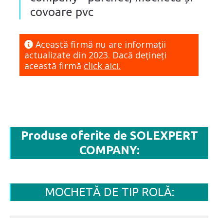
covoare pvc
Această firmă nu are informaţii
actualizate din 2023. Dacă dețineți
această firmă
click aici.
Produse oferite de SOLEXPERT
COMPANY:
MOCHETĂ DE TIP ROLĂ: