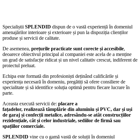
Specialiștii
SPLENDID
dispun de o vastă experiență în domeniul
amenajărilor interioare și exterioare și pun la dispoziția clienților
produse și servicii de calitate.
De asemenea,
prețurile practicate sunt corecte și accesibile
,
deoarece obiectivul principal al companiei este acela de a menține
un grad de satisfacție ridicat și un nivel calitativ crescut, indiferent de
proiectul preluat.
Echipa este formată din profesioniști deținând calificările și
experiența necesară în domeniu, pregătiți să ofere consiliere de
specialitate și să identifice soluția optimă pentru fiecare lucrare în
parte.
Aceasta execută servicii de:
placare a
fațadelor, realizează tâmplărie din aluminiu și PVC, dar și uși
de garaj și confecții metalice, adresându-se atât construcțiilor
rezidențiale, cât și celor industriale, sediilor de firmă sau
spațiilor comerciale.
SPLENDID
vine cu o gamă vastă de soluții în domeniul