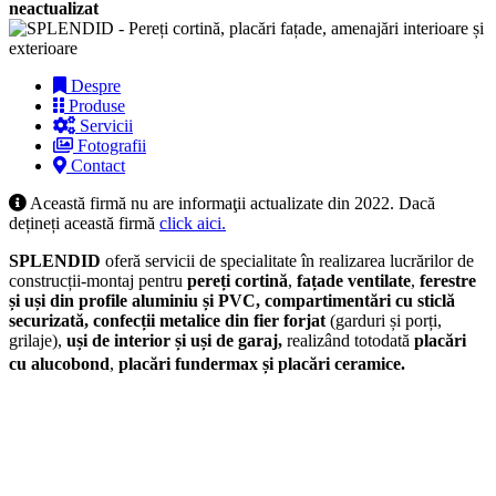
neactualizat
Despre
Produse
Servicii
Fotografii
Contact
Această firmă nu are informaţii actualizate din 2022. Dacă
dețineți această firmă
click aici.
SPLENDID
oferă servicii de specialitate în realizarea lucrărilor de
construcții-montaj pentru
pereți cortină
,
fațade ventilate
,
ferestre
și uși din profile aluminiu și PVC, compartimentări cu sticlă
securizată, confecții metalice din fier forjat
(garduri și porți,
grilaje),
uși de interior și
uși de garaj
,
realizând totodată
placări
cu alucobond
,
placări fundermax și
placări ceramice.