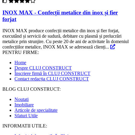
INOX MAX - Confecții metalice din inox și fier
forjat
INOX MAX produce confecții metalice din inox și fier forjat,
executând și servicii de sudură, debitare cu plasmă și prelucrări
metalice prin strunjire. Cu peste 20 de ani de activitate în domeniul
confecțiilor metalice, INOX MAX se adresează clienți...
PENTRU FIRME:
Home
Despre CLUJ CONSTRUCT
Înscriere firmă în CLUJ CONSTRUCT
Contact redacția CLUJ CONSTRUCT
BLOG CLUJ CONSTRUCT:
Noutati
Imobiliare
Articole de specialitate
Sfaturi Utile
INFORMATII UTILE: