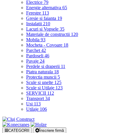
Electrice
79
Energie alternativa
65
Ferestre
113
Gresie si faianta
19
Instalatii
210
Lacuri si Vopsele
35
Materiale de constructii
120
Mobila
93
Mocheta - Covoare
18
Parchet
42
Pardoseli
46
Pavaje
24
Perdele si draperii
11
Piatra naturala
18
Protectia muncii
5
Scule si unelte
125
Scule si Utilaje
123
SERVICII
112
Transport
34
Usi
113
Utilaje
106
CATEGORII
Înscriere firmă