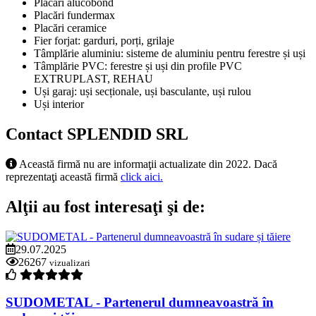
Placări alucobond
Placări fundermax
Placări ceramice
Fier forjat: garduri, porți, grilaje
Tâmplărie aluminiu: sisteme de aluminiu pentru ferestre și uși
Tâmplărie PVC: ferestre și uși din profile PVC
EXTRUPLAST, REHAU
Uși garaj: uși secționale, uși basculante, uși rulou
Uși interior
Contact SPLENDID SRL
Această firmă nu are informaţii actualizate din 2022. Dacă
reprezentaţi această firmă
click aici.
Alţii au fost interesaţi şi de:
29.07.2025
26267
vizualizari
SUDOMETAL - Partenerul dumneavoastră în