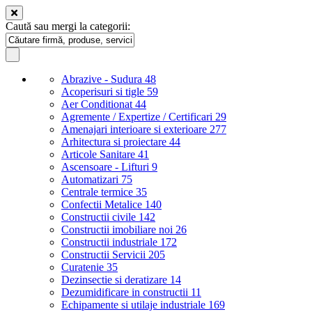
Caută sau mergi la categorii:
Abrazive - Sudura
48
Acoperisuri si tigle
59
Aer Conditionat
44
Agremente / Expertize / Certificari
29
Amenajari interioare si exterioare
277
Arhitectura si proiectare
44
Articole Sanitare
41
Ascensoare - Lifturi
9
Automatizari
75
Centrale termice
35
Confectii Metalice
140
Constructii civile
142
Constructii imobiliare noi
26
Constructii industriale
172
Constructii Servicii
205
Curatenie
35
Dezinsectie si deratizare
14
Dezumidificare in constructii
11
Echipamente si utilaje industriale
169