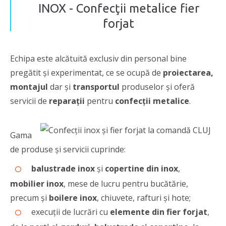
INOX - Confecţii metalice fier
forjat
Echipa este alcătuită exclusiv din personal bine
pregătit şi experimentat, ce se ocupă de
proiectarea,
montajul
dar și
transportul
produselor și oferă
servicii de
reparații
pentru
confecții metalice
.
Gama
de produse şi servicii cuprinde:
balustrade inox
şi
copertine din inox
,
mobilier inox
, mese de lucru pentru bucătărie,
precum şi
boilere inox
, chiuvete, rafturi şi hote;
execuţii de lucrări cu
elemente din fier forjat
,