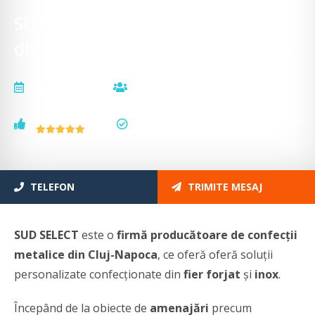
SUD SELECT - Sudură, balustrade
din inox, scări și confecții metalice
actualizat la
vizualizări
08.05.2026
31818
voturi
status
5
actualizat
TELEFON
TRIMITE MESAJ
SUD SELECT
este o
firmă producătoare de confecţii
metalice din Cluj-Napoca
, ce oferă oferă soluţii
personalizate confecţionate din
fier forjat
şi
inox
.
Începând de la obiecte de
amenajări
precum