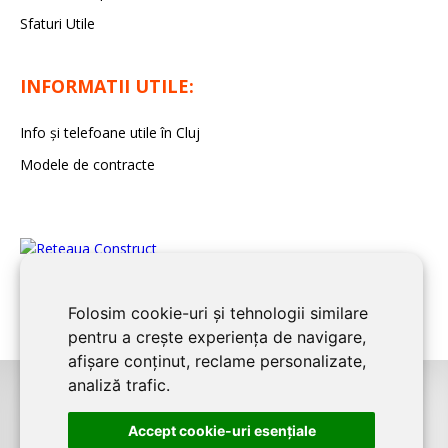
Sfaturi Utile
INFORMATII UTILE:
Info și telefoane utile în Cluj
Modele de contracte
Folosim cookie-uri și tehnologii similare
pentru a crește experiența de navigare,
afișare conținut, reclame personalizate,
analiză trafic.
©2026
CLUJ CONSTRUCT
este un serviciu de promovare online pentru
Accept cookie-uri esenţiale
firme. Proiect digital dezvoltat de
LIVE COMMUNICATIONS SRL
, Cluj-Napoca,