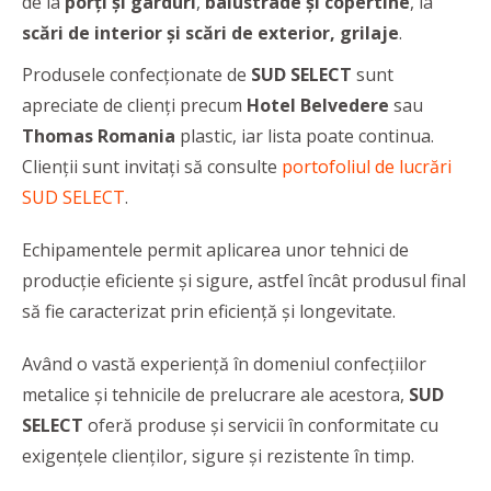
de la
porţi şi garduri
,
balustrade şi copertine
, la
scări de interior şi scări de exterior, grilaje
.
Produsele confecționate de
SUD SELECT
sunt
apreciate de clienți precum
Hotel Belvedere
sau
Thomas Romania
plastic, iar lista poate continua.
Clienţii sunt invitaţi să consulte
portofoliul de lucrări
SUD SELECT
.
Echipamentele permit aplicarea unor tehnici de
producție eficiente și sigure, astfel încât produsul final
să fie caracterizat prin eficienţă și longevitate.
Având o vastă experienţă în domeniul confecţiilor
metalice şi tehnicile de prelucrare ale acestora,
SUD
SELECT
oferă produse şi servicii în conformitate cu
exigenţele clienţilor, sigure şi rezistente în timp.