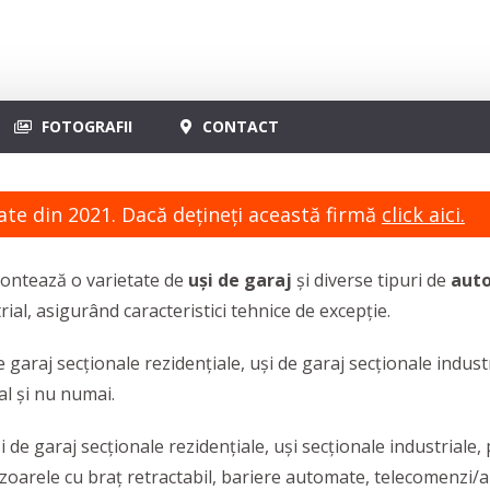
FOTOGRAFII
CONTACT
ate din 2021. Dacă dețineți această firmă
click aici.
montează o varietate de
uși de garaj
și diverse tipuri de
auto
rial, asigurând caracteristici tehnice de excepție.
araj secționale rezidențiale, uși de garaj secționale industri
al și nu numai.
 garaj secționale rezidențiale, uși secționale industriale, 
tizoarele cu braț retractabil, bariere automate, telecomenzi