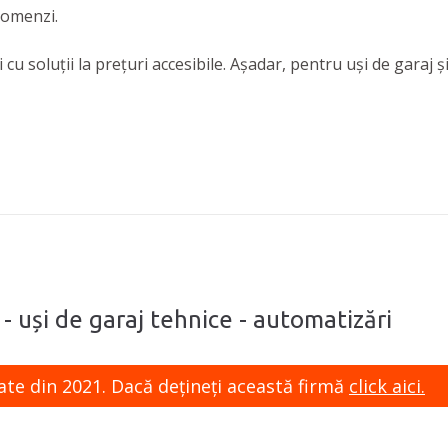
comenzi.
u soluții la prețuri accesibile. Așadar, pentru uși de garaj ș
 - uși de garaj tehnice - automatizări
ate din 2021. Dacă dețineți această firmă
click aici.