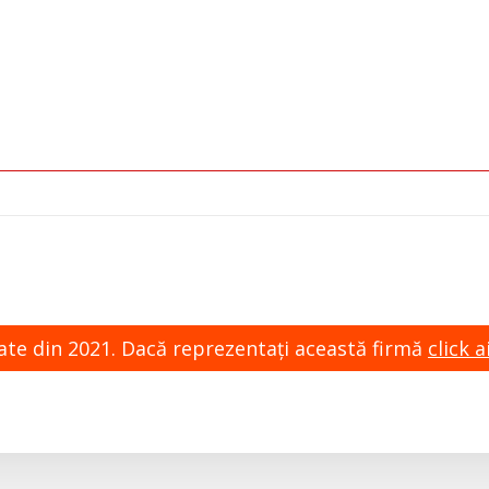
zate din 2021. Dacă reprezentaţi această firmă
click ai