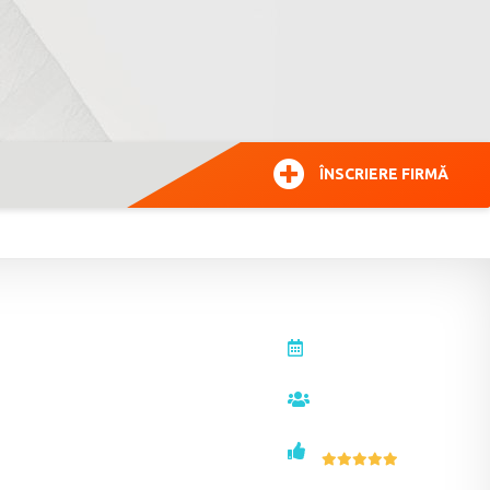
ÎNSCRIERE FIRMĂ
actualizat la
16.04.2021
vizualizări
3422
voturi
45