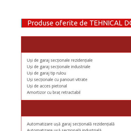
Produse oferite de TEHNICAL 
Uși de garaj secționale rezidențiale
Uși de garaj secționale industriale
Uși de garaj tip rulou
Uși secționale cu panouri vitrate
Uși de acces pietonal
Amortizor cu braț retractabil
Automatizare ușă garaj secțională rezidențială
Automatizare ușă secțională industrială