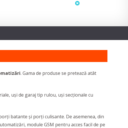
status
neactualizat
matizări
. Gama de produse se pretează atât
ale, uși de garaj tip rulou, uși secționale cu
porți batante și porți culisante. De asemenea, din
/automatizări, module GSM pentru acces facil de pe