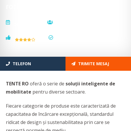
roți, rotile
actualizat la
vizualizări
26.03.2025
13708
voturi
status
3
actualizat
TELEFON
TRIMITE MESAJ
TENTE RO
oferă
o serie de
soluții inteligente de
mobilitate
pentru diverse sectoare.
Fiecare categorie de produse este caracterizată de
capacitatea de încărcare excepțională, standardul
ridicat de design și sustenabilitatea prin care se
respectă normele de mediu.