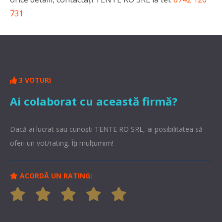
731
3 VOTURI
Ai colaborat cu această firmă?
Dacă ai lucrat sau cunoşti TENTE RO SRL, ai posibilitatea să
oferi un vot/rating. Îți mulțumim!
ACORDĂ UN RATING: