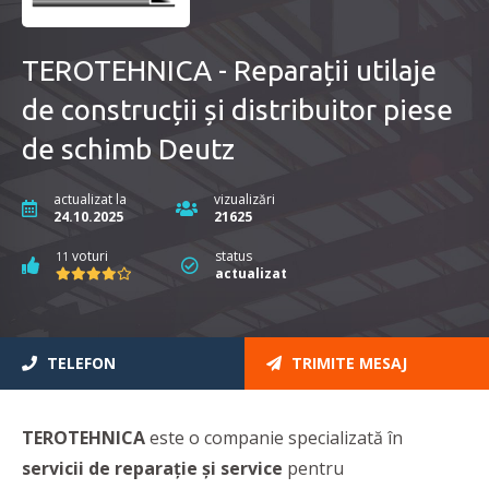
TEROTEHNICA - Reparații utilaje
de construcții și distribuitor piese
de schimb Deutz
actualizat la
vizualizări
24.10.2025
21625
voturi
status
11
actualizat
TELEFON
TRIMITE MESAJ
TEROTEHNICA
este o companie specializată în
servicii de
reparație și service
pentru