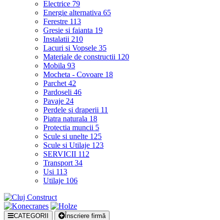
Electrice
79
Energie alternativa
65
Ferestre
113
Gresie si faianta
19
Instalatii
210
Lacuri si Vopsele
35
Materiale de constructii
120
Mobila
93
Mocheta - Covoare
18
Parchet
42
Pardoseli
46
Pavaje
24
Perdele si draperii
11
Piatra naturala
18
Protectia muncii
5
Scule si unelte
125
Scule si Utilaje
123
SERVICII
112
Transport
34
Usi
113
Utilaje
106
CATEGORII
Înscriere firmă