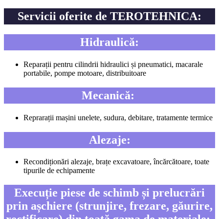
Servicii oferite de TEROTEHNICA:
Hidraulică:
Reparații pentru cilindrii hidraulici și pneumatici, macarale
portabile, pompe motoare, distribuitoare
Mecanică:
Reprarații mașini unelete, sudura, debitare, tratamente termice
Alezaje:
Recondiționări alezaje, brațe excavatoare, încărcătoare, toate
tipurile de echipamente
Execuție piese de schimb și prelucrări
prin așchiere (strunjire, frezare, găurire,