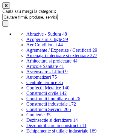
Caută sau mergi la categorii:
Abrazive - Sudura
48
Acoperisuri si tigle
59
Aer Conditionat
44
Agremente / Expertize / Certificari
29
Amenajari interioare si exterioare
277
Arhitectura si proiectare
44
Articole Sanitare
41
Ascensoare - Lifturi
9
Automatizari
75
Centrale termice
35
Confectii Metalice
140
Constructii civile
142
Constructii imobiliare noi
26
Constructii industriale
172
Constructii Servicii
205
Curatenie
35
Dezinsectie si deratizare
14
Dezumidificare in constructii
11
Echipamente si utilaje industriale
169