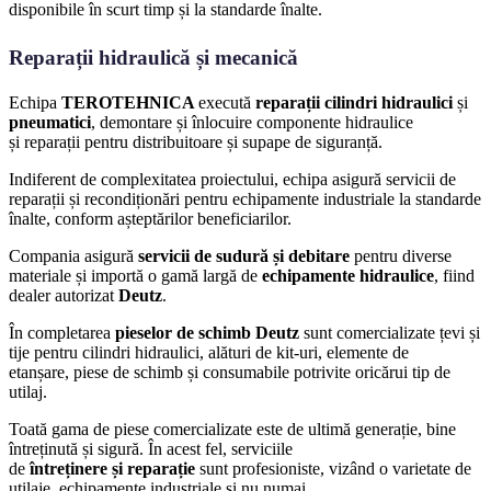
disponibile în scurt timp și la standarde înalte.
Reparații hidraulică și mecanică
Echipa
TEROTEHNICA
execută
reparații cilindri hidraulici
și
pneumatici
, demontare și înlocuire componente hidraulice
și reparații pentru distribuitoare și supape de siguranță.
Indiferent de complexitatea proiectului, echipa asigură servicii de
reparații și recondiționări pentru echipamente industriale la standarde
înalte, conform așteptărilor beneficiarilor.
Compania asigură
servicii de sudură
și debitare
pentru diverse
materiale
și importă o gamă largă de
echipamente hidraulice
, fiind
dealer autorizat
Deutz
.
În completarea
pieselor de schimb Deutz
sunt comercializate țevi și
tije pentru cilindri hidraulici, alături de kit-uri, elemente de
etanșare, piese de schimb și consumabile
potrivite oricărui tip de
utilaj.
Toată gama de piese comercializate este de ultimă generație, bine
întreținută și sigură. În acest fel, serviciile
de
întreținere și reparație
sunt profesioniste, vizând o varietate de
utilaje, echipamente industriale și nu numai.