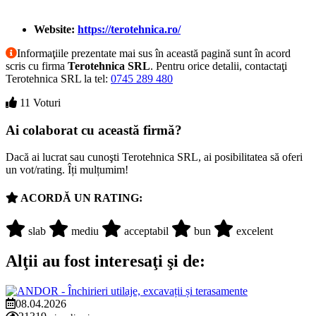
Website:
https://terotehnica.ro/
Informaţiile prezentate mai sus în această pagină sunt în acord
scris cu firma
Terotehnica SRL
. Pentru orice detalii, contactaţi
Terotehnica SRL la tel:
0745 289 480
11 Voturi
Ai colaborat cu această firmă?
Dacă ai lucrat sau cunoşti Terotehnica SRL, ai posibilitatea să oferi
un vot/rating. Îți mulțumim!
ACORDĂ UN RATING:
slab
mediu
acceptabil
bun
excelent
Alţii au fost interesaţi şi de:
08.04.2026