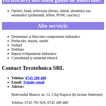
rectificare) din toată gama de materiale:
Oțeluri, fontă, neferoase (bronz, alamă, aluminiu) sau
nemetalice (poliamidă, teflon, POM, cauciuc);
Alte servicii:
Demontare și înlocuire componente hidraulice
Prelucrări, mașini, unelte
Sudură
Debitare
Import echipamente hidraulice
Consultanță și asistență tehnică
Contact Terotehnica SRL
Telefon:
0745 289 480
Email:
Trimite email
Adrese:
Bulevardul Muncii, nr. 12, Cluj-Napoca (în incinta Sinterom)
Telefon: 0745 795 929, 0745 289 480