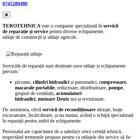
0745289480
TEROTEHNICA
este o companie specializată în
servicii
de
reparație și service
pentru diverse echipamente,
utilaje de construcții și utilaje agricole.
Serviciile de reparații sunt destinate unor utilaje și echipamente
precum:
picoane,
cilindri hidraulici
și pneumatici,
compresoare
,
macarale portabile
, reductoare, distribuitoare,
pompe
,
grupuri de ventilații,
acumulatori
hidraulici
,
motoare Deutz
noi și revizionate.
De asemenea, oferă
servicii de recondiționare
alezaje, brațe
excavatoare, încărcătoare, și nu numai, având o echipă specializată
în reparații pentru astfel de echipamente.
Personalul are capacitatea de a satisface orice cerință tehnică,
respectând termenele propuse pentru ca utilajele din service să fie