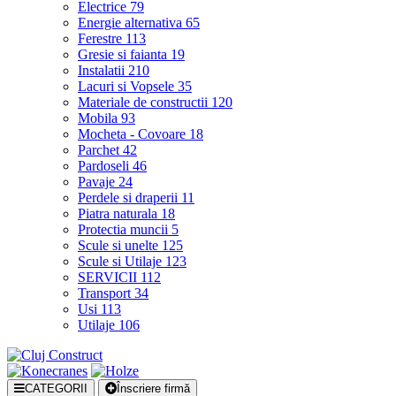
Electrice
79
Energie alternativa
65
Ferestre
113
Gresie si faianta
19
Instalatii
210
Lacuri si Vopsele
35
Materiale de constructii
120
Mobila
93
Mocheta - Covoare
18
Parchet
42
Pardoseli
46
Pavaje
24
Perdele si draperii
11
Piatra naturala
18
Protectia muncii
5
Scule si unelte
125
Scule si Utilaje
123
SERVICII
112
Transport
34
Usi
113
Utilaje
106
CATEGORII
Înscriere firmă