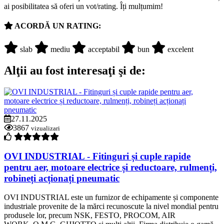
ai posibilitatea să oferi un vot/rating. Îți mulțumim!
ACORDĂ UN RATING:
slab
mediu
acceptabil
bun
excelent
Alţii au fost interesaţi şi de:
27.11.2025
3867
vizualizari
OVI INDUSTRIAL - Fitinguri și cuple rapide
pentru aer, motoare electrice și reductoare, rulmenți,
robineți acționați pneumatic
OVI INDUSTRIAL este un furnizor de echipamente și componente
industriale provenite de la mărci recunoscute la nivel mondial pentru
produsele lor, precum NSK, FESTO, PROCOM, AIR