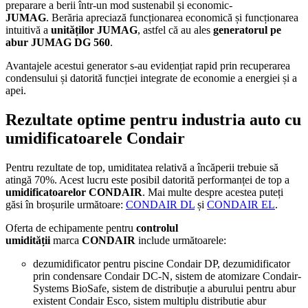
preparare a berii într-un mod sustenabil și economic-
JUMAG
. Berăria apreciază funcționarea economică și funcționarea
intuitivă a
unităților JUMAG
, astfel că au ales
generatorul pe
abur JUMAG DG 560
.
Avantajele acestui generator s-au evidențiat rapid prin recuperarea
condensului și datorită funcției integrate de economie a energiei și a
apei.
Rezultate optime pentru industria auto cu
umidificatoarele Condair
Pentru rezultate de top, umiditatea relativă a încăperii trebuie să
atingă 70%. Acest lucru este posibil datorită performanței de top a
umidificatoarelor CONDAIR
. Mai multe despre acestea puteți
găsi în broșurile următoare:
CONDAIR DL
și
CONDAIR EL
.
Oferta de echipamente pentru
controlul
umidității
marca
CONDAIR
include următoarele:
dezumidificator pentru piscine Condair DP, dezumidificator
prin condensare Condair DC-N, sistem de atomizare Condair-
Systems BioSafe, sistem de distribuție a aburului pentru abur
existent Condair Esco, sistem multiplu distributie abur