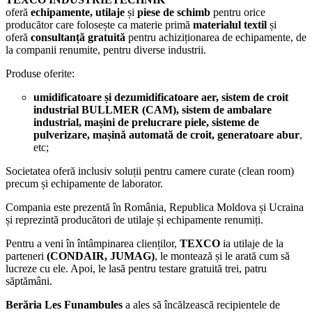
oferă
echipamente,
utilaje
și
piese de schimb
pentru orice
producător care folosește ca materie primă
materialul textil
și
oferă
consultanță gratuită
pentru achiziționarea de echipamente, de
la companii renumite, pentru diverse industrii.
Produse oferite:
umidificatoare și dezumidificatoare aer, sistem de croit
industrial BULLMER (CAM), sistem de ambalare
industrial, mașini de prelucrare piele, sisteme de
pulverizare, mașină automată de croit, generatoare abur
,
etc;
Societatea
oferă inclusiv soluții pentru camere curate (clean room)
precum și echipamente de laborator.
Compania este prezentă în România, Republica Moldova și Ucraina
și reprezintă producători de utilaje și echipamente renumiți.
Pentru a veni în întâmpinarea clienților,
TEXCO
ia utilaje de la
parteneri
(CONDAIR, JUMAG)
, le montează și le arată cum să
lucreze cu ele. Apoi, le lasă pentru testare gratuită trei, patru
săptămâni.
Berăria Les Funambules
a ales să încălzească recipientele de