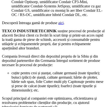
Condair Optisorp, umidificator Condair CP3-Mini,
umidificator Condair-Systems JetSpray, umidificator cu gaz
Condair GS, umidificator cu montaj în aer liber Condair EL-
OC / RS-OC, umidificator hibrid Condair DL, etc.
Descoperă întreaga gamă de produse
aici
.
TEXCO INDUSTRIETECHNIK
susține procesul de producție al
afacerii fiecărui client cu livrări în scurt timp și printr-un acces rapid
la toată gama de piese de schimb, accesorii și consumabile pentru
utilajele și echipamentele proprii, dar și pentru echipamente
aparținând altor branduri.
Compania livrează direct din depozitul propriu de la Sibiu și din
depozitul partenerilor din Germania întregul sortiment de produse
necesare în procesul de producție:
cuțite pentru croi și ștanțat, calitate germană (toate tipurile);
butuci (plăci) de ștanță, calitate germană; hârtie de plotter,
hârtie sub span, folie Cutter multi ply Capitonaje pentru mese
și prese de calcat (toate tipurile); foarfeci (toate tipurile și
dimensiunile); etc.
Scopul principal al companiei este optimizarea, eficientizarea şi
rezolvarea problemelor clienților din producţie, cu ajutorul
tehnologiei furnizate de partenerii săi.