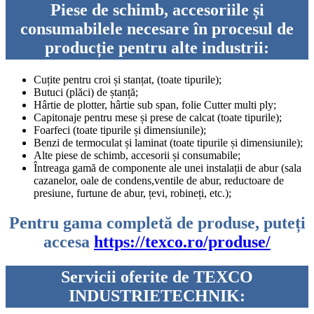
Piese de schimb, accesoriile și
consumabilele necesare în procesul de
producție pentru alte industrii:
Cuțite pentru croi și stanțat, (toate tipurile);
Butuci (plăci) de ștanță;
Hârtie de plotter, hârtie sub span, folie Cutter multi ply;
Capitonaje pentru mese și prese de calcat (toate tipurile);
Foarfeci (toate tipurile și dimensiunile);
Benzi de termoculat și laminat (toate tipurile și dimensiunile);
Alte piese de schimb, accesorii și consumabile;
Întreaga gamă de componente ale unei instalații de abur (sala
cazanelor, oale de condens,ventile de abur, reductoare de
presiune, furtune de abur, țevi, robineți, etc.);
Pentru gama completă de produse, puteți
accesa
https://texco.ro/produse/
Servicii oferite de TEXCO
INDUSTRIETECHNIK: