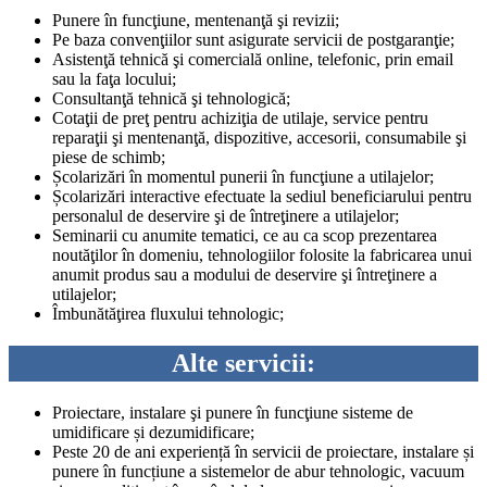
Punere în funcţiune, mentenanţă şi revizii;
Pe baza convenţiilor sunt asigurate servicii de postgaranţie;
Asistenţă tehnică şi comercială online, telefonic, prin email
sau la faţa locului;
Consultanţă tehnică şi tehnologică;
Cotaţii de preţ pentru achiziţia de utilaje, service pentru
reparaţii şi mentenanţă, dispozitive, accesorii, consumabile şi
piese de schimb;
Școlarizări în momentul punerii în funcţiune a utilajelor;
Școlarizări interactive efectuate la sediul beneficiarului pentru
personalul de deservire şi de întreţinere a utilajelor;
Seminarii cu anumite tematici, ce au ca scop prezentarea
noutăţilor în domeniu, tehnologiilor folosite la fabricarea unui
anumit produs sau a modului de deservire şi întreţinere a
utilajelor;
Îmbunătăţirea fluxului tehnologic;
Alte servicii:
Proiectare, instalare şi punere în funcţiune sisteme de
umidificare și dezumidificare;
Peste 20 de ani experiență în servicii de proiectare, instalare și
punere în funcțiune a sistemelor de abur tehnologic, vacuum