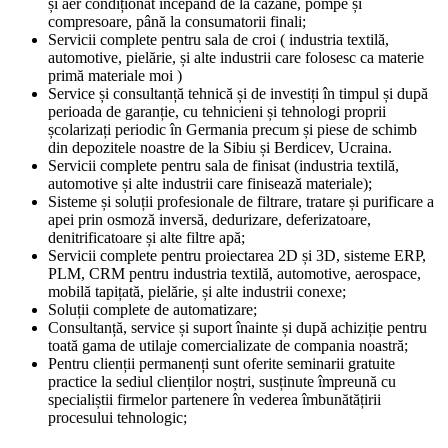
și aer condiționat începând de la cazane, pompe și
compresoare, până la consumatorii finali;
Servicii complete pentru sala de croi ( industria textilă,
automotive, pielărie, și alte industrii care folosesc ca materie
primă materiale moi )
Service și consultanță tehnică și de investiți în timpul și după
perioada de garanție, cu tehnicieni și tehnologi proprii
școlarizați periodic în Germania precum și piese de schimb
din depozitele noastre de la Sibiu și Berdicev, Ucraina.
Servicii complete pentru sala de finisat (industria textilă,
automotive și alte industrii care finisează materiale);
Sisteme și soluții profesionale de filtrare, tratare și purificare a
apei prin osmoză inversă, dedurizare, deferizatoare,
denitrificatoare și alte filtre apă;
Servicii complete pentru proiectarea 2D și 3D, sisteme ERP,
PLM, CRM pentru industria textilă, automotive, aerospace,
mobilă tapițată, pielărie, și alte industrii conexe;
Soluții complete de automatizare;
Consultanță, service și suport înainte și după achiziție pentru
toată gama de utilaje comercializate de compania noastră;
Pentru clienții permanenți sunt oferite seminarii gratuite
practice la sediul clienților noștri, susținute împreună cu
specialiștii firmelor partenere în vederea îmbunătățirii
procesului tehnologic;