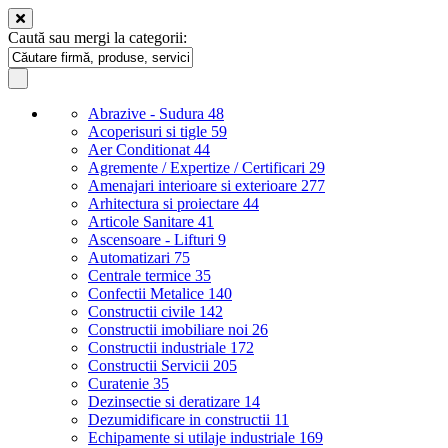
Caută sau mergi la categorii:
Abrazive - Sudura
48
Acoperisuri si tigle
59
Aer Conditionat
44
Agremente / Expertize / Certificari
29
Amenajari interioare si exterioare
277
Arhitectura si proiectare
44
Articole Sanitare
41
Ascensoare - Lifturi
9
Automatizari
75
Centrale termice
35
Confectii Metalice
140
Constructii civile
142
Constructii imobiliare noi
26
Constructii industriale
172
Constructii Servicii
205
Curatenie
35
Dezinsectie si deratizare
14
Dezumidificare in constructii
11
Echipamente si utilaje industriale
169