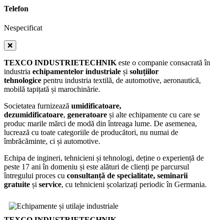
Telefon
Nespecificat
TEXCO INDUSTRIETECHNIK
este o companie consacrată în
industria
echipamentelor industriale
și
soluțiilor
tehnologice
pentru industria textilă, de automotive, aeronautică,
mobilă tapițată și marochinărie.
Societatea furnizează
umidificatoare,
dezumidificatoare
,
generatoare
și alte echipamente cu care se
produc marile mărci de modă din întreaga lume. De asemenea,
lucrează cu toate categoriile de producători, nu numai de
îmbrăcăminte, ci și automotive.
Echipa de ingineri, tehnicieni și tehnologi, deține o experiență de
peste 17 ani în domeniu și este alături de clienți pe parcursul
întregului proces cu
consultanță de specialitate, seminarii
gratuite
și
service
, cu tehnicieni școlarizați periodic în Germania.
TEXCO INDUSTRIETECHNIK