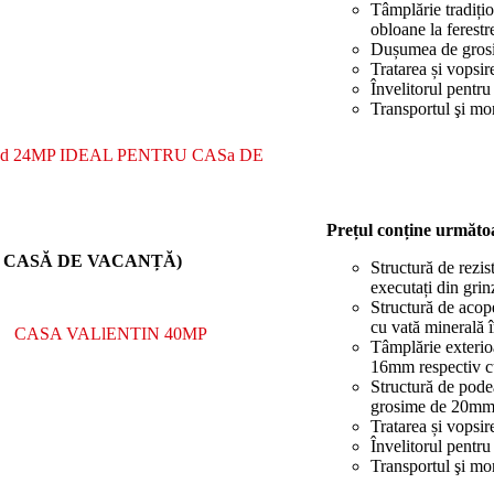
Tâmplărie tradiți
obloane la ferestr
Dușumea de gros
Tratarea și vopsir
Învelitorul pentru
Transportul şi mo
Prețul conține următo
U CASĂ DE VACANȚĂ)
Structură de rezis
executați din grin
Structură de acope
cu vată minerală 
Tâmplărie exterio
16mm respectiv cu
Structură de pode
grosime de 20mm
Tratarea și vopsir
Învelitorul pentru
Transportul şi mo