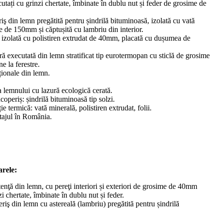
ecutați cu grinzi chertate, îmbinate în dublu nut și feder de grosime de
iş din lemn pregătită pentru șindrilă bituminoasă, izolată cu vată
e de 150mm și căptușită cu lambriu din interior.
 izolată cu polistiren extrudat de 40mm, placată cu dușumea de
ă executată din lemn stratificat tip eurotermopan cu sticlă de grosime
 la ferestre.
iționale din lemn.
a lemnului cu lazură ecologică cerată.
coperiș: șindrilă bituminoasă tip solzi.
ie termică: vată minerală, polistiren extrudat, folii.
tajul în România.
arele:
tenţă din lemn, cu pereţi interiori și exteriori de grosime de 40mm
zi chertate, îmbinate în dublu nut și feder.
riş din lemn cu astereală (lambriu) pregătită pentru șindrilă