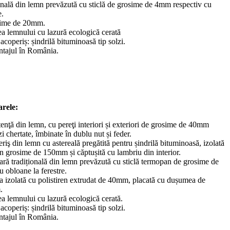
onală din lemn prevăzută cu sticlă de grosime de 4mm respectiv cu
e.
ime de 20mm.
ea lemnului cu lazură ecologică cerată
 acoperiș: șindrilă bituminoasă tip solzi.
ntajul în România.
arele:
tenţă din lemn, cu pereţi interiori și exteriori de grosime de 40mm
zi chertate, îmbinate în dublu nut și feder.
riş din lemn cu astereală pregătită pentru șindrilă bituminoasă, izolată
în grosime de 150mm și căptușită cu lambriu din interior.
ară tradițională din lemn prevăzută cu sticlă termopan de grosime de
 obloane la ferestre.
a izolată cu polistiren extrudat de 40mm, placată cu dușumea de
.
ea lemnului cu lazură ecologică cerată.
 acoperiș: șindrilă bituminoasă tip solzi.
ntajul în România.