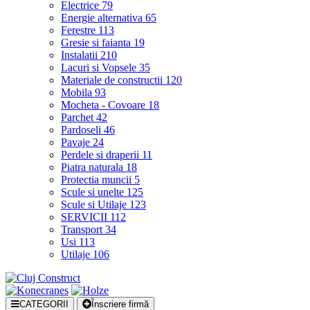
Electrice
79
Energie alternativa
65
Ferestre
113
Gresie si faianta
19
Instalatii
210
Lacuri si Vopsele
35
Materiale de constructii
120
Mobila
93
Mocheta - Covoare
18
Parchet
42
Pardoseli
46
Pavaje
24
Perdele si draperii
11
Piatra naturala
18
Protectia muncii
5
Scule si unelte
125
Scule si Utilaje
123
SERVICII
112
Transport
34
Usi
113
Utilaje
106
CATEGORII
Înscriere firmă