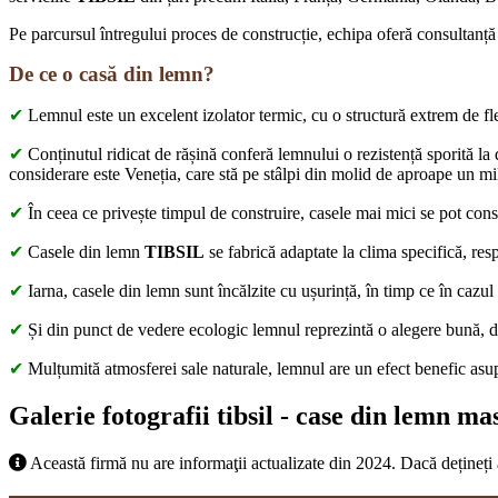
Pe parcursul întregului proces de construcție, echipa oferă consultanță
De ce o casă din lemn?
✔
Lemnul este un excelent izolator termic, cu o structură extrem de flex
✔
Conținutul ridicat de rășină conferă lemnului o rezistență sporită la
considerare este Veneția, care stă pe stâlpi din molid de aproape un mi
✔
În ceea ce privește timpul de construire, casele mai mici se pot const
✔
Casele din lemn
TIBSIL
se fabrică adaptate la clima specifică, re
✔
Iarna, casele din lemn sunt încălzite cu ușurință, în timp ce în cazul
✔
Și din punct de vedere ecologic lemnul reprezintă o alegere bună, dat
✔
Mulțumită atmosferei sale naturale, lemnul are un efect benefic asupr
Galerie fotografii tibsil - case din lemn ma
Această firmă nu are informaţii actualizate din 2024. Dacă dețineți