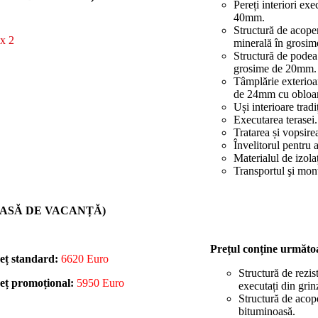
Pereți interiori ex
40mm.
Structură de acoper
minerală în grosim
Structură de podea
grosime de 20mm.
Tâmplărie exterioar
de 24mm cu obloane
Uși interioare trad
Executarea terasei.
Tratarea și vopsire
Învelitorul pentru a
Materialul de izolaț
Transportul şi mon
CASĂ DE VACANȚĂ)
Prețul conține următo
eț standard:
6620 Euro
Structură de rezis
eț promoțional:
5950 Euro
executați din grin
Structură de acope
bituminoasă.