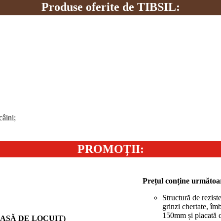
Produse oferite de TIBSIL:
câini;
PROMOȚII:
Prețul conține următoa
Structură de rezist
grinzi chertate, îm
150mm și placată c
ASĂ DE LOCUIT)