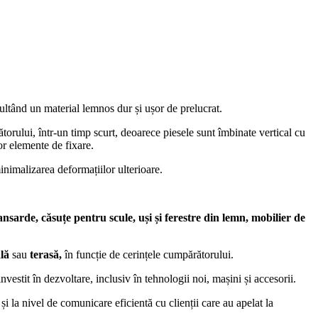
ezultând un material lemnos dur și ușor de prelucrat.
orului, într-un timp scurt, deoarece piesele sunt îmbinate vertical cu
ltor elemente de fixare.
minimalizarea deformațiilor ulterioare.
nsarde, căsuțe pentru scule, uși și ferestre din lemn, mobilier de
ală
sau
terasă,
în funcție de cerințele cumpărătorului.
estit în dezvoltare, inclusiv în tehnologii noi, mașini și accesorii.
și la nivel de comunicare eficientă cu clienții care au apelat la