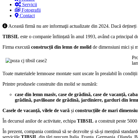
Servicii
Fotografii
Contact
Această firmă nu are informaţii actualizate din 2024. Dacă dețineți
TIBSIL
este o companie înființată în anul 1993, având ca principal d
Firma execută
construcții din lemn de molid
de dimensiuni mici și mij
Pro
lam
Toate materialele lemnoase montate sunt uscate în prealabil în condiții c
Printre produsele construite din molid se numără:
case din lemn masiv, case de grădină, case de vacanță, caban
grădină, pavilioane de grădină, jardiniere, garduri din lemn
Casele de vacanță, vilele de vară
și
construcțiile de mari dimensiu
În decursul anilor de activitate, echipa
TIBSIL
a construit peste 5000 
În prezent, compania continuă să se dezvolte și să-și mențină standardele
serviciile
TIBSIL
din țări precum Italia, Franța, Germania, Olanda, Be