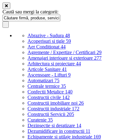
Caută sau mergi la categorii:
Abrazive - Sudura
48
Acoperisuri si tigle
59
Aer Conditionat
44
Agremente / Expertize / Certificari
29
Amenajari interioare si exterioare
277
Arhitectura si proiectare
44
Articole Sanitare
41
Ascensoare - Lifturi
9
Automatizari
75
Centrale termice
35
Confectii Metalice
140
Constructii civile
142
Constructii imobiliare noi
26
Constructii industriale
172
Constructii Servicii
205
Curatenie
35
Dezinsectie si deratizare
14
Dezumidificare in constructii
11
Echipamente si utilaje industriale
169