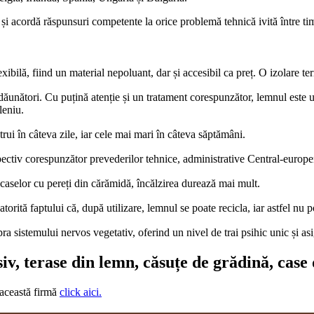
 și acordă răspunsuri competente la orice problemă tehnică ivită între ti
ibilă, fiind un material nepoluant, dar și accesibil ca preț. O izolare ter
 dăunători. Cu puțină atenție și un tratament corespunzător, lemnul este 
leniu.
rui în câteva zile, iar cele mai mari în câteva săptămâni.
spectiv corespunzător prevederilor tehnice, administrative Central-europe
 caselor cu pereți din cărămidă, încălzirea durează mai mult.
orită faptului că, după utilizare, lemnul se poate recicla, iar astfel nu 
a sistemului nervos vegetativ, oferind un nivel de trai psihic unic și as
siv, terase din lemn, căsuțe de grădină, case
 această firmă
click aici.