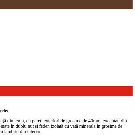
rele:
enţă din lemn, cu pereţi exteriori de grosime de 40mm, executați din
binate în dublu nut și feder, izolată cu vată minerală în grosime de
u lambriu din interior.