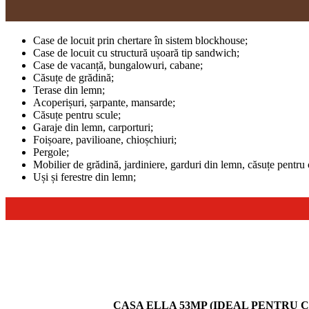
Case de locuit prin chertare în sistem blockhouse;
Case de locuit cu structură ușoară tip sandwich;
Case de vacanță, bungalowuri, cabane;
Căsuțe de grădină;
Terase din lemn;
Acoperișuri, șarpante, mansarde;
Căsuțe pentru scule;
Garaje din lemn, carporturi;
Foișoare, pavilioane, chioșchiuri;
Pergole;
Mobilier de grădină, jardiniere, garduri din lemn, căsuțe pentru 
Uși și ferestre din lemn;
CASA ELLA 53MP (IDEAL PENTRU C