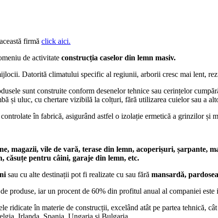
 această firmă
click aici.
omeniu de activitate
construcția caselor din lemn masiv.
locii. Datorită climatului specific al regiunii, arborii cresc mai lent, r
dusele sunt construite conform desenelor tehnice sau cerințelor cumpărăt
bă și uluc, cu chertare vizibilă la colțuri, fără utilizarea cuielor sau a a
ontrolate în fabrică, asigurând astfel o izolație ermetică a grinzilor și 
e, magazii, vile de vară, terase din lemn, acoperișuri, șarpante, ma
, căsuțe pentru câini, garaje din lemn, etc.
ni
sau cu alte destinații pot fi realizate cu sau fără
mansardă, pardose
de produse, iar un procent de 60% din profitul anual al companiei este inv
 ridicate în materie de construcții, excelând atât pe partea tehnică, cât 
lgia, Irlanda, Spania, Ungaria și Bulgaria.