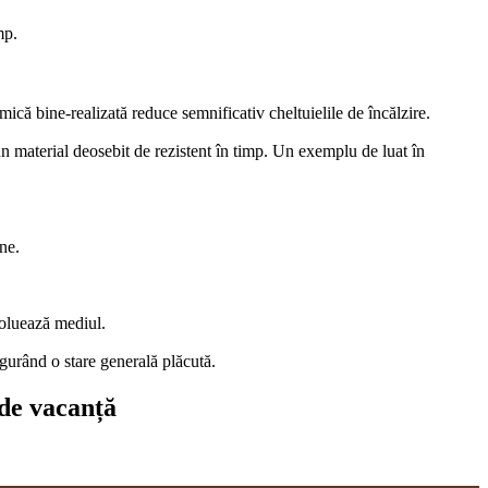
mp.
mică bine-realizată reduce semnificativ cheltuielile de încălzire.
un material deosebit de rezistent în timp. Un exemplu de luat în
ne.
poluează mediul.
igurând o stare generală plăcută.
 de vacanță