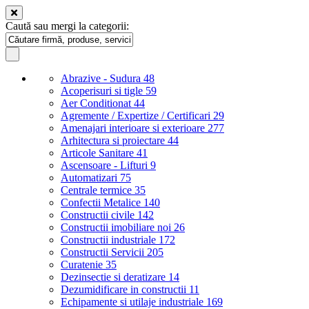
Caută sau mergi la categorii:
Abrazive - Sudura
48
Acoperisuri si tigle
59
Aer Conditionat
44
Agremente / Expertize / Certificari
29
Amenajari interioare si exterioare
277
Arhitectura si proiectare
44
Articole Sanitare
41
Ascensoare - Lifturi
9
Automatizari
75
Centrale termice
35
Confectii Metalice
140
Constructii civile
142
Constructii imobiliare noi
26
Constructii industriale
172
Constructii Servicii
205
Curatenie
35
Dezinsectie si deratizare
14
Dezumidificare in constructii
11
Echipamente si utilaje industriale
169