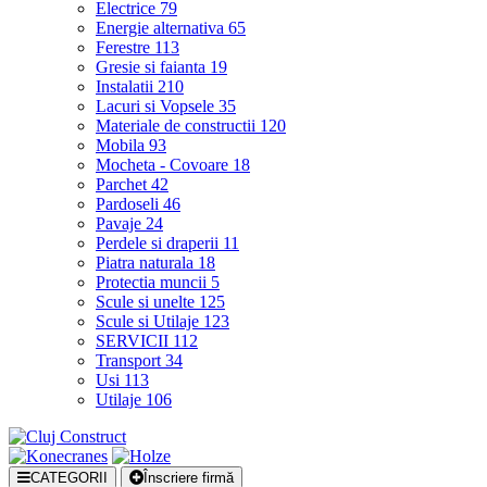
Electrice
79
Energie alternativa
65
Ferestre
113
Gresie si faianta
19
Instalatii
210
Lacuri si Vopsele
35
Materiale de constructii
120
Mobila
93
Mocheta - Covoare
18
Parchet
42
Pardoseli
46
Pavaje
24
Perdele si draperii
11
Piatra naturala
18
Protectia muncii
5
Scule si unelte
125
Scule si Utilaje
123
SERVICII
112
Transport
34
Usi
113
Utilaje
106
CATEGORII
Înscriere firmă