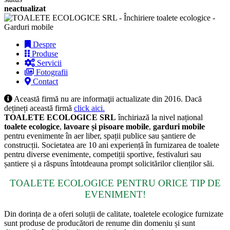
neactualizat
Despre
Produse
Servicii
Fotografii
Contact
Această firmă nu are informaţii actualizate din 2016. Dacă
dețineți această firmă
click aici.
TOALETE ECOLOGICE SRL
închiriază la nivel național
toalete ecologice
,
lavoare și pisoare mobile
,
garduri mobile
pentru evenimente în aer liber, spații publice sau șantiere de
construcții. Societatea are 10 ani experiență în furnizarea de toalete
pentru diverse evenimente, competiții sportive, festivaluri sau
șantiere și a răspuns întotdeauna prompt solicitărilor clienților săi.
TOALETE ECOLOGICE PENTRU ORICE TIP DE
EVENIMENT!
Din dorința de a oferi soluții de calitate, toaletele ecologice furnizate
sunt produse de producători de renume din domeniu și sunt