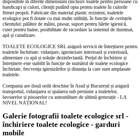
disponibile în diferite dimensiuni (inclusiv toalete pentru persoane cu
handicap) și culori, clienții putând opta pentru toalete în culorile
firmei proprii. Fabricate din material plastic rezistent, toaletele
ecologice pot fi dotate cu mai multe utilități, în funcție de cerințele
clientului: pălător de mâini, pisoar, suport pentru hârtie igienică,
cuier pentru haine, posibilitate de racordare la sistemul de iluminat,
apă și canalizare.
TOALETE ECOLOGICE SRL asigură servicii de întreținere pentru
toaletele închiriate: vidanjare, igieniezare interioară și exterioară,
alimentare cu apă și soluție dezinfectantă. Prețul de închiriere și
întreținere este stabilit în funcție de numărul de toalete ecologice
închiriate, frecvența igienizărilor și distanța la care sunt amplasate
toaletele.
Compania are două sedii deschise în Arad și București și asigură
transportul, vidanjarea si spalarea sub presiune a toaletelor,
lavoarelor și pisoarelor cu autoutilitare de ultimă generație - LA
NIVEL NAȚIONAL!
Galerie fotografii toalete ecologice srl -
închiriere toalete ecologice - garduri
mobile