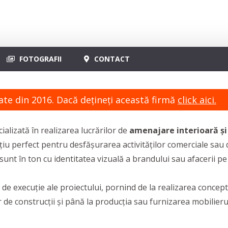
FOTOGRAFII
CONTACT
ate din 2016. Dacă dețineți această firmă
click aici.
alizată în realizarea lucrărilor de
amenajare interioară și
țiu perfect pentru desfășurarea activităților comerciale sau 
sunt în ton cu identitatea vizuală a brandului sau afacerii pe 
 de execuție ale proiectului, pornind de la realizarea concept
r de construcții și până la producția sau furnizarea mobilieru