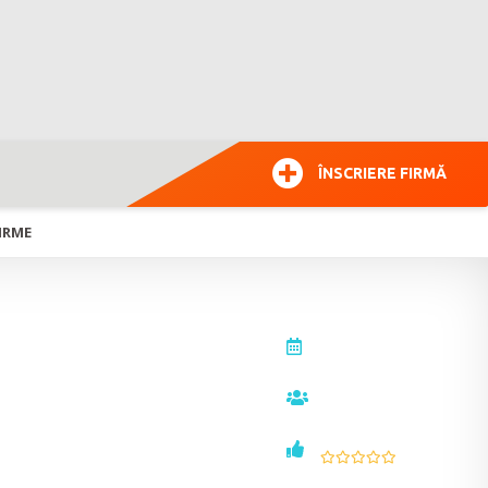
ÎNSCRIERE FIRMĂ
FIRME
actualizat la
14.12.2016
vizualizări
13495
voturi
0