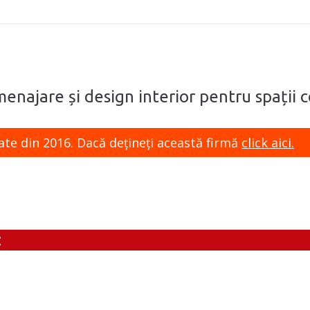
menajare și design interior pentru spații c
ate din 2016. Dacă dețineți această firmă
click aici.
: