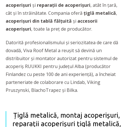
acoperișuri
și
reparații de acoperișuri
, atât în țară,
cât și în străinătate. Compania oferă
țiglă metalică
,
acoperișuri din tablă fălțuită
și
accesorii
acoperișuri
, toate la preț de producător.
Datorită profesionalismului și seriozitatea de care dă
dovadă, Viva Roof Metal a reușit să devină un
distribuitor și montator autorizat pentru sistemul de
acoperiș RUUKKI pentru județul Alba (producător
Finlandez cu peste 100 de ani experiență), a încheiat
parteneriate de colaborare cu Lindab, Viking
Pruszynski, BlachoTrapez și Bilka.
Țiglă metalică, montaj acoperișuri,
reparații acoperișuri țiglă metalică,