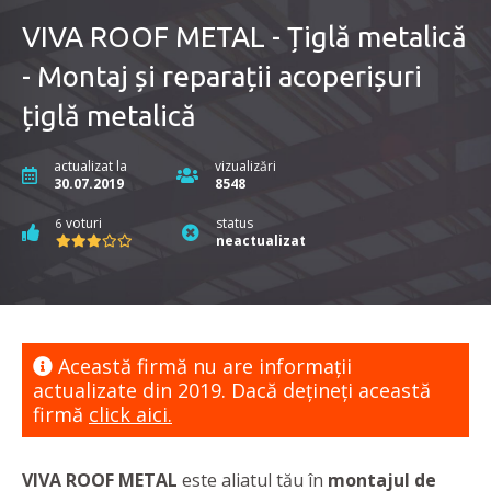
VIVA ROOF METAL - Țiglă metalică
- Montaj și reparații acoperișuri
țiglă metalică
actualizat la
vizualizări
30.07.2019
8548
voturi
status
6
neactualizat
Această firmă nu are informaţii
actualizate din 2019. Dacă dețineți această
firmă
click aici.
VIVA ROOF METAL
este aliatul tău în
montajul de