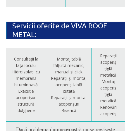
Servicii oferite de VIVA ROOF
METAL:
Reparații
Consultații la
Montaj tablă
acoperiș
fața locului
fălțuită mecanic,
țiglă
Hidroizolații cu
manual și click
metalică
membrană
Reparații și montaj
Montaj
bituminoasă
acoperiș tablă
acoperiș
Execuție
cutată
țiglă
acoperișuri
Reparații și montaj
metalică
structură
acoperișuri
Renovări
dulgherie
Biserică
acoperiș
Dacă problema dumneavoastră nu se regăsește