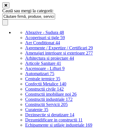
Caută sau mergi la categorii:
Abrazive - Sudura
48
Acoperisuri si tigle
59
Aer Conditionat
44
Agremente / Expertize / Certificari
29
Amenajari interioare si exterioare
277
Arhitectura si proiectare
44
Articole Sanitare
41
Ascensoare - Lifturi
9
Automatizari
75
Centrale termice
35
Confectii Metalice
140
Constructii civile
142
Constructii imobiliare noi
26
Constructii industriale
172
Constructii Servicii
205
Curatenie
35
Dezinsectie si deratizare
14
Dezumidificare in constructii
11
Echipamente si utilaje industriale
169