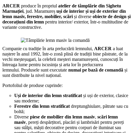
ARCER
produce în propriul
atelier de tâmplărie din Sighetu
Marmației
, jud. Maramureș
uși de interior și uși de exterior din
lemn masiv, ferestre, mobilier, scări
și diverse
obiecte de design și
decorațiuni din lemn
pentru interior/ exterior, într-o multitudine de
variante constructive.
Companie cu tradiție în arta prelucrării lemnului,
ARCER
a luat
naștere în anul 1992, într-o zonă plină de tradiții bine păstrate, de la
vechi meșteșugari, la celebrii meșteri maramureșeni, cunoscuți în
întreaga lume pentru iscusința și arta lor în prelucrarea
lemnului. Produsele sunt executate
numai pe bază de comandă
și
sunt distribuite la nivel național.
Portofoliul de produse cuprinde:
Uși de interior din lemn stratificat
și uși de exterior, clasice
sau moderne;
Ferestre din lemn stratificat
dreptunghiulare, pătrate sau cu
boltă;
Diverse
piese de mobilier din lemn masiv
,
scări lemn
masiv
, pereți despărțitori, placări și lambrisări pentru pereți
sau stâlpi, măști decorative pentru corpuri de iluminat sau
pentru calorifere, obiecte de design, decorațiuni interioare și