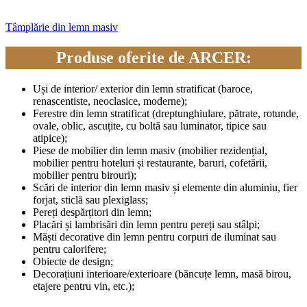
Tâmplărie din lemn masiv
Produse oferite de ARCER:
Uși de interior/ exterior din lemn stratificat (baroce,
renascentiste, neoclasice, moderne);
Ferestre din lemn stratificat (dreptunghiulare, pătrate, rotunde,
ovale, oblic, ascuțite, cu boltă sau luminator, tipice sau
atipice);
Piese de mobilier din lemn masiv (mobilier rezidențial,
mobilier pentru hoteluri și restaurante, baruri, cofetării,
mobilier pentru birouri);
Scări de interior din lemn masiv și elemente din aluminiu, fier
forjat, sticlă sau plexiglass;
Pereți despărțitori din lemn;
Placări și lambrisări din lemn pentru pereți sau stâlpi;
Măști decorative din lemn pentru corpuri de iluminat sau
pentru calorifere;
Obiecte de design;
Decorațiuni interioare/exterioare (băncuțe lemn, masă birou,
etajere pentru vin, etc.);