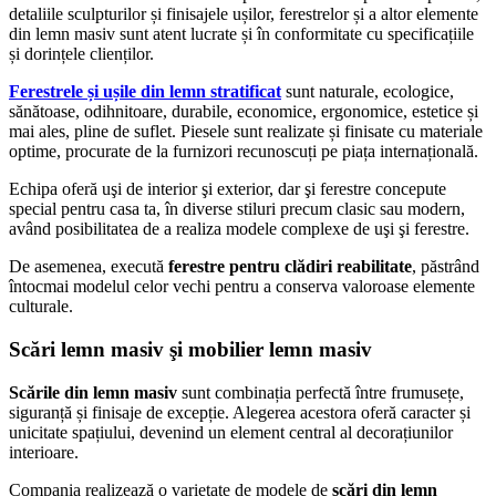
detaliile sculpturilor și finisajele ușilor, ferestrelor și a altor elemente
din lemn masiv sunt atent lucrate și în conformitate cu specificațiile
și dorințele clienților.
Ferestrele și ușile din lemn stratificat
sunt naturale, ecologice,
sănătoase, odihnitoare, durabile, economice, ergonomice, estetice și
mai ales, pline de suflet. Piesele sunt realizate și finisate cu materiale
optime, procurate de la furnizori recunoscuți pe piața internațională.
Echipa oferă uşi de interior şi exterior, dar şi ferestre concepute
special pentru casa ta, în diverse stiluri precum clasic sau modern,
având posibilitatea de a realiza modele complexe de uşi şi ferestre.
De asemenea, execută
ferestre pentru clădiri reabilitate
, păstrând
întocmai modelul celor vechi pentru a conserva valoroase elemente
culturale.
Scări lemn masiv şi mobilier lemn masiv
Scările din lemn masiv
sunt combinația perfectă între frumusețe,
siguranță și finisaje de excepție. Alegerea acestora oferă caracter și
unicitate spațiului, devenind un element central al decorațiunilor
interioare.
Compania realizează o varietate de modele de
scări din lemn