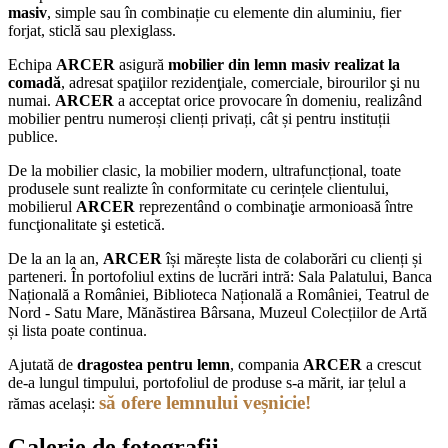
masiv
, simple sau în combinație cu elemente din aluminiu, fier
forjat, sticlă sau plexiglass.
Echipa
ARCER
asigură
mobilier din lemn masiv realizat la
comadă
, adresat spaţiilor rezidenţiale, comerciale, birourilor şi nu
numai.
ARCER
a acceptat orice provocare în domeniu, realizând
mobilier pentru numeroși clienți privați, cât și pentru instituții
publice.
De la mobilier clasic, la mobilier modern, ultrafuncțional, toate
produsele sunt realizte în conformitate cu cerințele clientului,
mobilierul
ARCER
reprezentând o combinaţie armonioasă între
funcţionalitate şi estetică.
De la an la an,
ARCER
își mărește lista de colaborări cu clienți și
parteneri. În portofoliul extins de lucrări intră: Sala Palatului, Banca
Națională a României, Biblioteca Națională a României, Teatrul de
Nord - Satu Mare, Mănăstirea Bârsana, Muzeul Colecțiilor de Artă
și lista poate continua.
Ajutată de
dragostea pentru lemn
, compania
ARCER
a crescut
de-a lungul timpului, portofoliul de produse s-a mărit, iar țelul a
să ofere lemnului veșnicie!
rămas același:
Galerie de fotografii