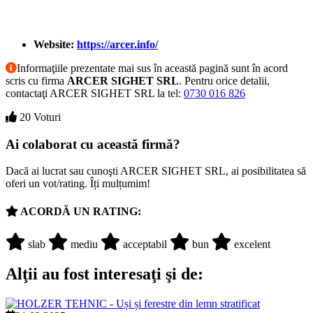
Website:
https://arcer.info/
Informaţiile prezentate mai sus în această pagină sunt în acord
scris cu firma
ARCER SIGHET SRL
. Pentru orice detalii,
contactaţi ARCER SIGHET SRL la tel:
0730 016 826
20 Voturi
Ai colaborat cu această firmă?
Dacă ai lucrat sau cunoşti ARCER SIGHET SRL, ai posibilitatea să
oferi un vot/rating. Îți mulțumim!
ACORDĂ UN RATING:
slab
mediu
acceptabil
bun
excelent
Alţii au fost interesaţi şi de: