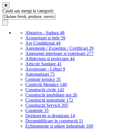
Caută sau mergi la categorii:
Abrazive - Sudura
48
Acoperisuri si tigle
59
Aer Conditionat
44
Agremente / Expertize / Certificari
29
Amenajari interioare si exterioare
277
Arhitectura si proiectare
44
Articole Sanitare
41
Ascensoare - Lifturi
9
Automatizari
75
Centrale termice
35
Confectii Metalice
140
Constructii civile
142
Constructii imobiliare noi
26
Constructii industriale
172
Constructii Servicii
205
Curatenie
35
Dezinsectie si deratizare
14
Dezumidificare in constructii
11
Echipamente si utilaje industriale
169