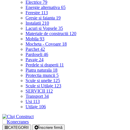
Electrice
79
Energie alternativa
65
Ferestre
113
Gresie si faianta
19
Instalatii
210
Lacuri si Vopsele
35
Materiale de constructii
120
Mobila
93
Mocheta - Covoare
18
Parchet
42
Pardoseli
46
Pavaje
24
Perdele si draperii
11
Piatra naturala
18
Protectia muncii
5
Scule si unelte
125
Scule si Utilaje
123
SERVICII
112
Transport
34
Usi
113
Utilaje
106
CATEGORII
Înscriere firmă