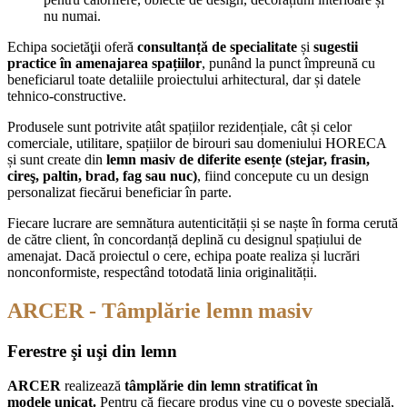
nu numai.
Echipa societăţii oferă
consultanță de specialitate
și
sugestii
practice în amenajarea spațiilor
, punând la punct împreună cu
beneficiarul toate detaliile proiectului arhitectural, dar și datele
tehnico-constructive.
Produsele sunt potrivite atât spațiilor rezidențiale, cât și celor
comerciale, utilitare, spațiilor de birouri sau domeniului HORECA
și sunt create din
lemn masiv de diferite esențe (stejar, frasin,
cireş, paltin, brad, fag sau nuc)
, fiind concepute cu un design
personalizat fiecărui beneficiar în parte.
Fiecare lucrare are semnătura autenticității și se naște în forma cerută
de către client, în concordanță deplină cu designul spațiului de
amenajat. Dacă proiectul o cere, echipa poate realiza și lucrări
nonconformiste, respectând totodată linia originalității.
ARCER
- Tâmplărie lemn masiv
Ferestre şi uşi din lemn
ARCER
realizează
tâmplărie din lemn stratificat în
modele
unicat.
Pentru că fiecare produs vine cu o poveste specială,