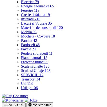
Electrice
79
Energie alternativa
65
Ferestre
113
Gresie si faianta
19
Instalatii
210
Lacuri si Vopsele
35
Materiale de constructii
120
Mobila
93
Mocheta - Covoare
18
Parchet
42
Pardoseli
46
Pavaje
24
Perdele si draperii
11
Piatra naturala
18
Protectia muncii
5
Scule si unelte
125
Scule si Utilaje
123
SERVICII
112
Transport
34
Usi
113
Utilaje
106
CATEGORII
Înscriere firmă