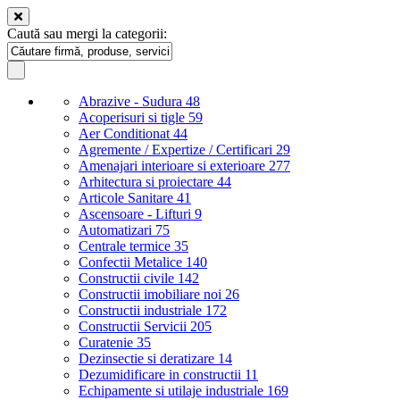
Caută sau mergi la categorii:
Abrazive - Sudura
48
Acoperisuri si tigle
59
Aer Conditionat
44
Agremente / Expertize / Certificari
29
Amenajari interioare si exterioare
277
Arhitectura si proiectare
44
Articole Sanitare
41
Ascensoare - Lifturi
9
Automatizari
75
Centrale termice
35
Confectii Metalice
140
Constructii civile
142
Constructii imobiliare noi
26
Constructii industriale
172
Constructii Servicii
205
Curatenie
35
Dezinsectie si deratizare
14
Dezumidificare in constructii
11
Echipamente si utilaje industriale
169