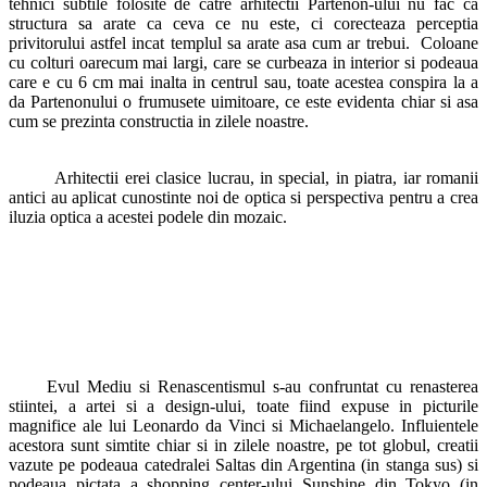
tehnici subtile folosite de catre arhitectii Partenon-ului nu fac ca
structura sa arate ca ceva ce nu este, ci corecteaza perceptia
privitorului astfel incat templul sa arate asa cum ar trebui. Coloane
cu colturi oarecum mai largi, care se curbeaza in interior si podeaua
care e cu 6 cm mai inalta in centrul sau, toate acestea conspira la a
da Partenonului o frumusete uimitoare, ce este evidenta chiar si asa
cum se prezinta constructia in zilele noastre.
Arhitectii erei clasice lucrau, in special, in piatra, iar romanii
antici au aplicat cunostinte noi de optica si perspectiva pentru a crea
iluzia optica a acestei podele din mozaic.
Evul Mediu si Renascentismul s-au confruntat cu renasterea
stiintei, a artei si a design-ului, toate fiind expuse in picturile
magnifice ale lui Leonardo da Vinci si Michaelangelo. Influientele
acestora sunt simtite chiar si in zilele noastre, pe tot globul, creatii
vazute pe podeaua catedralei Saltas din Argentina (in stanga sus) si
podeaua pictata a shopping center-ului Sunshine din Tokyo (in