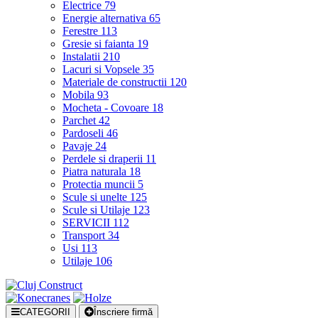
Electrice
79
Energie alternativa
65
Ferestre
113
Gresie si faianta
19
Instalatii
210
Lacuri si Vopsele
35
Materiale de constructii
120
Mobila
93
Mocheta - Covoare
18
Parchet
42
Pardoseli
46
Pavaje
24
Perdele si draperii
11
Piatra naturala
18
Protectia muncii
5
Scule si unelte
125
Scule si Utilaje
123
SERVICII
112
Transport
34
Usi
113
Utilaje
106
CATEGORII
Înscriere firmă