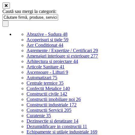
Caută sau mergi la categorii:
Abrazive - Sudura
48
Acoperisuri si tigle
59
Aer Conditionat
44
Agremente / Expertize / Certificari
29
Amenajari interioare si exterioare
277
Arhitectura si proiectare
44
Articole Sanitare
41
Ascensoare - Lifturi
9
Automatizari
75
Centrale termice
35
Confectii Metalice
140
Constructii civile
142
Constructii imobiliare noi
26
Constructii industriale
172
Constructii Servicii
205
Curatenie
35
Dezinsectie si deratizare
14
Dezumidificare in constructii
11
Echipamente si utilaje industriale
169