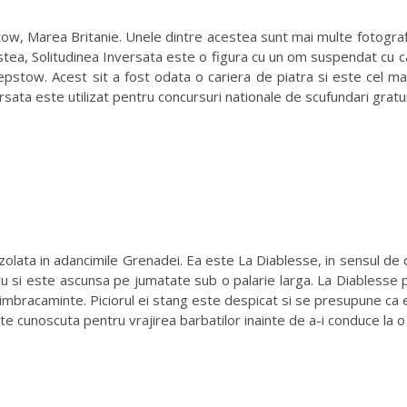
, Marea Britanie. Unele dintre acestea sunt mai multe fotografii ale
tea, Solitudinea Inversata este o figura cu un om suspendat cu ca
Chepstow. Acest sit a fost odata o cariera de piatra si este cel 
sata este utilizat pentru concursuri nationale de scufundari gratu
olata in adancimile Grenadei. Ea este La Diablesse, in sensul de di
ru si este ascunsa pe jumatate sub o palarie larga. La Diablesse po
imbracaminte. Piciorul ei stang este despicat si se presupune ca e
e cunoscuta pentru vrajirea barbatilor inainte de a-i conduce la o