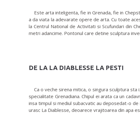
Este arta inteligenta, fie in Grenada, fie in Chepstow
a da viata la adevarate opere de arta. Cu toate aces
la Centrul National de Activitati si Scufundari din 
metri adancime. Pontonul care detine sculptura inver
DE LA LA DIABLESSE LA PESTI
Ca o veche sirena mitica, o singura sculptura sta iz
specialitate Grenadiana. Chipul ei arata ca un cadav
insa timpul si mediul subacvatic au deposedat-o de 
urasc La Diablesse, deoarece vrajitoarea din apa est