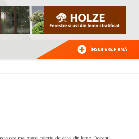
ÎNSCRIERE FIRMĂ
sta cea mai mare galerie de arta, din lume. Oceanul