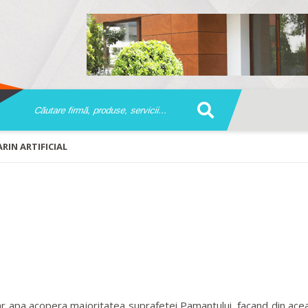
RIN ARTIFICIAL
ar apa acopera majoritatea suprafetei Pamantului, facand din acea