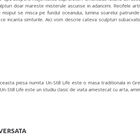
pturi doar mareste misterule ascunse in adancimi. Recifele artifi
isipul se misca pe fundul oceanului, lumina soarelui patrunde la
ce incanta simturile. Aici vom descrie cateva sculpturi subacvatic
asta piesa numita Un-Still Life este o masa traditionala in Gren
 Un-Still Life este un studiu clasic de viata amestecat cu arta, am
NVERSATA