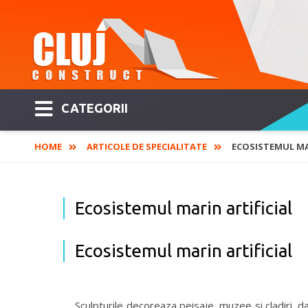
CATEGORII
HOME
ARTICOLE DE SPECIALITATE
ECOSISTEMUL MA
Ecosistemul marin artificial
Ecosistemul marin artificial
Sculpturile decoreaza peisaje, muzee si cladiri, d