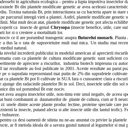
indeosebi in agricultura ecologica – pentru a lupta impotriva insectelor 
xinele Bt din plantele modificate genetic ar avea aceleasi caracteristic
diu. Toxina naturala Bt, prin interactiunea sa cu bacteria apare in stare 
pe parcursul intregii vieti a plantei. Astfel, plantele modificate genetic 
dinii. Mai mult decat atat, plantele modificate genetic pot afecta echilibr
scoperit ca insecte de genul
Chrysopa
(insecte benefice, utile, care su
 lor si o crestere a mortalitatii lor.
 nociv ce il are porumbul transgenic asupra
fluturelui monarh
. Planta
e a dus la o rata de supravietuire mult mai mica. Un studiu mai recent
 mediul natural.
nivelul increderii publicului in modelul american al aprecierii riscuri
rmatia cum ca plantele de cultura modificate genetic sunt suficient c
rtinente de apreciere a riscurilor, industria biotech impreuna cu autori
00 iar rezultatele au fost publicate in 2001. Aceste rezultate au parut 
te pe o suprafata reprezentand mai putin de 2% din suprafetele cultiva
t ca plantele Bt pot fi cultivate in SUA fara o cunoastere clara a riscuril
junge din radacinile plantelor Bt in sol. Deci, insectele utile din sol
ganice din sol porumbul Bt este nociv.
 avea asupra insectelor utile, non-tinta este unul negativ, de aceea spe
ai buni combatanti ai daunatorilor de plante de cultura, cum ar fi neur
 unele dintre aceste plante produc lectine, proteine speciale care pot l
zistenti la insecte, putand afecta si alte insecte utile din lantul trofic
de bubureze.
tru ca desi oamenii de stiinta nu ne-au anuntat cu privire la plantele m
ructe, ar fi metoda ideala de a savura gustul natural al legumelor si mai