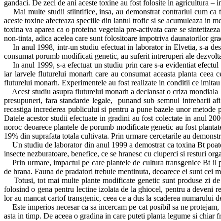
gandaci. De zeci de ani aceste toxine au fost folosite in agricultura – 
Mai multe studii stiintifice, insa, au demonstrat contrariul cum ca to
aceste toxine afecteaza speciile din lantul trofic si se acumuleaza in me
toxina va aparea ca o proteina vegetala pre-activata care se sintetizeza 
non-tinta, adica acelea care sunt folositoare impotriva daunatorilor gra
In anul 1998, intr-un studiu efectuat in laborator in Elvetia, s-a de
consumat porumb modificati genetic, au suferit intreruperi ale dezvoltarii
In anul 1999, s-a efectuat un studiu prin care s-a evidentiat efectul
iar larvele fluturelui monarh care au consumat aceasta planta ceea c
fluturelui monarh. Experimentele au fost realizate in conditii ce imitau
Acest studiu asupra fluturelui monarh a declansat o criza mondiala la 
presupuneri, fara standarde legale, punand sub semnul intrebarii afi
recastiga increderea publicului si pentru a pune bazele unor metode pe
Datele acestor studii efectuate in gradini au fost colectate in anul 20
noroc deoarece plantele de porumb modificate genetic au fost planta
19% din suprafata totala cultivata. Prin urmare cercetarile au demonstra
Un studiu de laborator din anul 1999 a demostrat ca toxina Bt poate a
insecte nezburatoare, benefice, ce se hranesc cu ciuperci si resturi or
Prin urmare, impactul pe care plantele de cultura transgenice Bt il pot
de hrana. Fauna de pradatori trebuie mentinuta, deoarece ei sunt cei m
Totusi, tot mai multe plante modificate genetic sunt produse zi de zi:
folosind o gena pentru lectine izolata de la ghiocel, pentru a deveni re
lor au mancat cartof transgenic, ceea ce a dus la scaderea numarului 
Este imperios necesar ca sa incercam pe cat posibil sa ne protejam, pen
asta in timp. De aceea o gradina in care puteti planta legume si chiar f