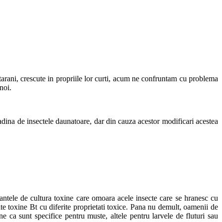
tarani, crescute in propriile lor curti, acum ne confruntam cu problema
 noi.
dina de insectele daunatoare, dar din cauza acestor modificari acestea
lantele de cultura toxine care omoara acele insecte care se hranesc cu
te toxine Bt cu diferite proprietati toxice. Pana nu demult, oamenii de
e ca sunt specifice pentru muste, altele pentru larvele de fluturi sau