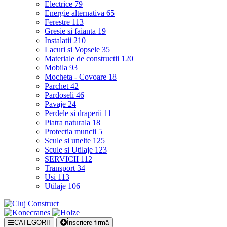
Electrice
79
Energie alternativa
65
Ferestre
113
Gresie si faianta
19
Instalatii
210
Lacuri si Vopsele
35
Materiale de constructii
120
Mobila
93
Mocheta - Covoare
18
Parchet
42
Pardoseli
46
Pavaje
24
Perdele si draperii
11
Piatra naturala
18
Protectia muncii
5
Scule si unelte
125
Scule si Utilaje
123
SERVICII
112
Transport
34
Usi
113
Utilaje
106
CATEGORII
Înscriere firmă