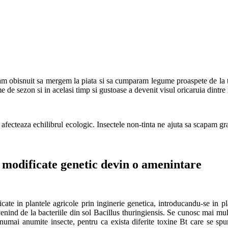
e-am obisnuit sa mergem la piata si sa cumparam legume proaspete de la 
e de sezon si in acelasi timp si gustoase a devenit visul oricaruia dintre
fecteaza echilibrul ecologic. Insectele non-tinta ne ajuta sa scapam gra
 modificate genetic devin o amenintare
ate in plantele agricole prin inginerie genetica, introducandu-se in p
venind de la bacteriile din sol Bacillus thuringiensis. Se cunosc mai mul
 numai anumite insecte, pentru ca exista diferite toxine Bt care se spun