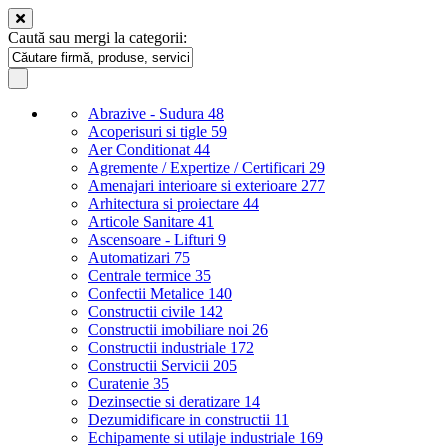
Caută sau mergi la categorii:
Abrazive - Sudura
48
Acoperisuri si tigle
59
Aer Conditionat
44
Agremente / Expertize / Certificari
29
Amenajari interioare si exterioare
277
Arhitectura si proiectare
44
Articole Sanitare
41
Ascensoare - Lifturi
9
Automatizari
75
Centrale termice
35
Confectii Metalice
140
Constructii civile
142
Constructii imobiliare noi
26
Constructii industriale
172
Constructii Servicii
205
Curatenie
35
Dezinsectie si deratizare
14
Dezumidificare in constructii
11
Echipamente si utilaje industriale
169