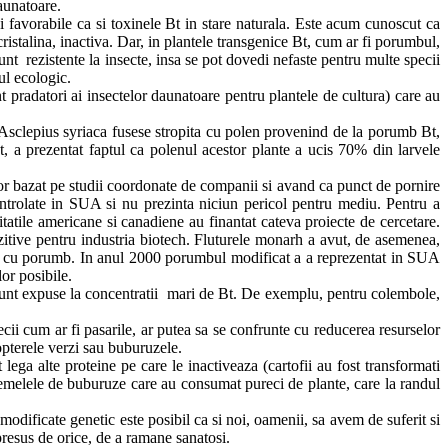
daunatoare.
i favorabile ca si toxinele Bt in stare naturala. Este acum cunoscut ca
cristalina, inactiva. Dar, in plantele transgenice Bt, cum ar fi porumbul,
sunt rezistente la insecte, insa se pot dovedi nefaste pentru multe specii
ul ecologic.
nt pradatori ai insectelor daunatoare pentru plantele de cultura) care au
 Asclepius syriaca fusese stropita cu polen provenind de la porumb Bt,
, a prezentat faptul ca polenul acestor plante a ucis 70% din larvele
lor bazat pe studii coordonate de companii si avand ca punct de pornire
ontrolate in SUA si nu prezinta niciun pericol pentru mediu. Pentru a
tatile americane si canadiene au finantat cateva proiecte de cercetare.
pozitive pentru industria biotech. Fluturele monarh a avut, de asemenea,
te cu porumb. In anul 2000 porumbul modificat a a reprezentat in SUA
or posibile.
 sunt expuse la concentratii mari de Bt. De exemplu, pentru colembole,
cii cum ar fi pasarile, ar putea sa se confrunte cu reducerea resurselor
opterele verzi sau buburuzele.
ega alte proteine pe care le inactiveaza (cartofii au fost transformati
). Femelele de buburuze care au consumat pureci de plante, care la randul
odificate genetic este posibil ca si noi, oamenii, sa avem de suferit si
 presus de orice, de a ramane sanatosi.