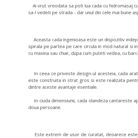
Ai vrut vreodata sa poti lua cada cu hidromasaj cu t
sa-l vedeti pe strada - dar unul din cele mai bune as
Aceasta cada ingenioasa este un dispozitiv indepen
spirala pe partea pe care circula in mod natural si in
cu masina sau chiar, dupa cum puteti vedea, cu barc
In ceea ce priveste design-ul acesteia, cada arata c
este construita in strat gros si este realizata pen
dintre aceste avantaje esentiale.
In ciuda dimensiunii, cada olandeza cantareste aprox
doua persoane.
Este extrem de usor de curatat, deoarece este form