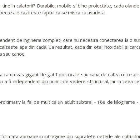
ine in calatorii? Durabile, mobile si bine proiectate, cada olandez
pecte ale cazii este faptul ca se misca cu usurinta.
dent de inginerie complet, care nu necesita conectarea la o sursa
calzeste apa din cada. Ca rezultat, cada din otel inoxidabil si carc
a sau canoe.
a un vas gigant de gatit portocale sau cana de cafea cu o spirala
tru a fi independent din punct de vedere structural, iar in ceea 
imativ la fel de mult ca un adult subtirel - 168 de kilograme - s
ata aproape in intregime din suprafete netede ale colturilor. C