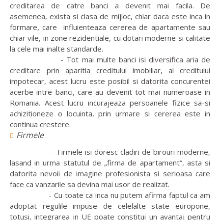
creditarea de catre banci a devenit mai facila. De
asemenea, exista si clasa de mijloc, chiar daca este inca in
formare, care influienteaza cererea de apartamente sau
chiar vile, in zone rezidentiale, cu dotari moderne si calitate
la cele mai inalte standarde.
- Tot mai multe banci isi diversifica aria de
creditare prin aparitia creditului imobiliar, al creditului
impotecar, acest lucru este posibil si datorita concurentei
acerbe intre banci, care au devenit tot mai numeroase in
Romania. Acest lucru incurajeaza persoanele fizice sa-si
achizitioneze o locuinta, prin urmare si cererea este in
continua crestere.
Firmele
- Firmele isi doresc cladiri de birouri moderne,
lasand in urma statutul de „firma de apartament”, asta si
datorita nevoii de imagine profesionista si serioasa care
face ca vanzarile sa devina mai usor de realizat.
- Cu toate ca inca nu putem afirma faptul ca am
adoptat regulile impuse de celelalte state europone,
totusi, integrarea in UE poate constitui un avantaj pentru