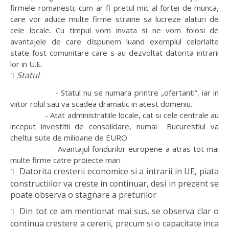
firmele romanesti, cum ar fi pretul mic al fortei de munca,
care vor aduce multe firme straine sa lucreze alaturi de
cele locale. Cu timpul vom invata si ne vom folosi de
avantajele de care dispunem luand exemplul celorlalte
state fost comunitare care s-au dezvoltat datorita intrarii
lor in U.E.
Statul
- Statul nu se numara printre „ofertanti”, iar in
viitor rolul sau va scadea dramatic in acest domeniu.
- Atat administratiile locale, cat si cele centrale au
inceput investitii de consolidare, numai Bucurestiul va
cheltui sute de milioane de EURO
- Avantajul fondurilor europene a atras tot mai
multe firme catre proiecte mari
Datorita cresterii economice si a intrarii in UE, piata
constructiilor va creste in continuar, desi in prezent se
poate observa o stagnare a preturilor
Din tot ce am mentionat mai sus, se observa clar o
continua crestere a cererii, precum si o capacitate inca