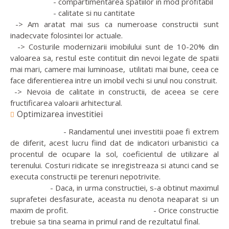
- compartimentarea spatiilor in mod profitabil
- calitate si nu cantitate
-> Am aratat mai sus ca numeroase constructii sunt
inadecvate folosintei lor actuale.
-> Costurile modernizarii imobilului sunt de 10-20% din
valoarea sa, restul este contituit din nevoi legate de spatii
mai mari, camere mai luminoase, utilitati mai bune, ceea ce
face diferentierea intre un imobil vechi si unul nou construit.
-> Nevoia de calitate in constructii, de aceea se cere
fructificarea valoarii arhitectural.
Optimizarea investitiei
- Randamentul unei investitii poae fi extrem
de diferit, acest lucru fiind dat de indicatori urbanistici ca
procentul de ocupare la sol, coeficientul de utilizare al
terenului. Costuri ridicate se inregistreaza si atunci cand se
executa constructii pe terenuri nepotrivite.
- Daca, in urma constructiei, s-a obtinut maximul
suprafetei desfasurate, aceasta nu denota neaparat si un
maxim de profit. - Orice constructie
trebuie sa tina seama in primul rand de rezultatul final.