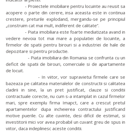
- Proiectele imobiliare pentru locuinte au reusit sa
acopere o parte din cerere, insa aceasta este in continua
crestere, preturile explodand, mergandu-se pe principiul
„construim cat mai mult, indiferent de calitate”.
- Piata imobiliara este foarte mediatizata avand in
vedere nevoia tot mai mare a populatiei de locuinte, a
firmelor de spatii pentru birouri si a industriei de hale de
depozitare si pentru productie.
- Piata imobiliara din Romania se confrunta cu un
deficit de spatii de birouri, comerciale si de apartamente
de locuit.
- In viitor, vor supravietui firmele care se
bazeaza pe calitatea materialelor de constructii si calitatea
cladirii in sine, la un pret justificat, clauze si conditii
contractuale corecte, nu cum s-a intamplat in cazul firmelor
mari, spre exemplu firma Imapct, care a crescut pretul
apartamentelor dupa incheierea contractului justificand
motive puerile. Cu alte cuvinte, desi dificil de estimat, si
investitorii mici vor avea probabil un cuvant greu de spus in
viitor, daca indeplinesc aceste conditii.