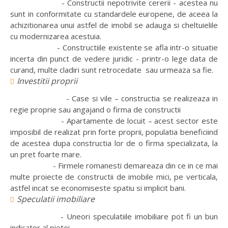
- Constructii nepotrivite cererii - acestea nu
sunt in conformitate cu standardele europene, de aceea la
achizitionarea unui astfel de imobil se adauga si cheltuielile
cu modernizarea acestuia.
- Constructiile existente se afla intr-o situatie
incerta din punct de vedere juridic - printr-o lege data de
curand, multe cladiri sunt retrocedate sau urmeaza sa fie.
Investitii proprii
- Case si vile – constructia se realizeaza in
regie proprie sau angajand o firma de constructii
- Apartamente de locuit – acest sector este
imposibil de realizat prin forte proprii, populatia beneficiind
de acestea dupa constructia lor de o firma specializata, la
un pret foarte mare.
- Firmele romanesti demareaza din ce in ce mai
multe proiecte de constructii de imobile mici, pe verticala,
astfel incat se economiseste spatiu si implicit bani.
Speculatii imobiliare
- Uneori speculatiile imobiliare pot fi un bun
indicator al pietei.