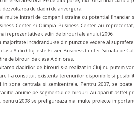
chirierea acestora. Pe de alta parte, nici forta financiara a po
u dezvoltarea de cladiri de anvergura.
ulte intrari de companii straine cu potential financiar su
Business Center si Olimpia Business Center au reprezentat,
ai reprezentative cladiri de birouri ale anului 2006.
a majoritate incadrandu-se din punct de vedere al suprafetel
 clasa A din Cluj, este Power Business Center. Situata pe Ca
dire de birouri de clasa A din oras.
area cladirilor de birouri s-a realizat in Cluj nu putem 
e l-a constituit existenta terenurilor disponibile si posibili
i in zona centrala si semicentrala. Pentru 2007, se poate
traditie anume pe segmentul de birouri. Au aparut astfel pr
, pentru 2008 se prefigureaza mai multe proiecte importan