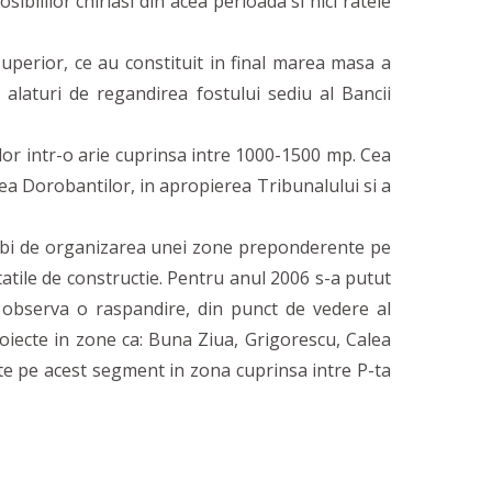
sibililor chiriasi din acea perioada si nici ratele
perior, ce au constituit in final marea masa a
 alaturi de regandirea fostului sediu al Bancii
or intr-o arie cuprinsa intre 1000-1500 mp. Cea
lea Dorobantilor, in apropierea Tribunalului si a
vorbi de organizarea unei zone preponderente pe
tatile de constructie. Pentru anul 2006 s-a putut
 observa o raspandire, din punct de vedere al
oiecte in zone ca: Buna Ziua, Grigorescu, Calea
te pe acest segment in zona cuprinsa intre P-ta