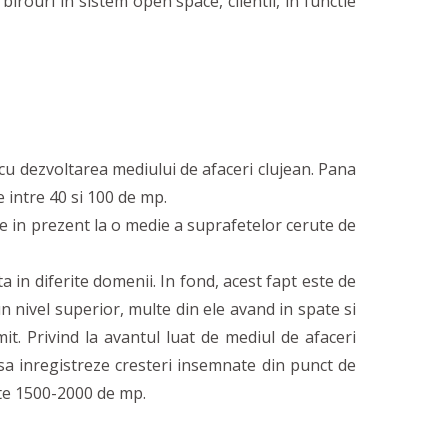
birouri in sistem open space, clientii, in functie
u dezvoltarea mediului de afaceri clujean. Pana
e intre 40 si 100 de mp.
 in prezent la o medie a suprafetelor cerute de
 in diferite domenii. In fond, acest fapt este de
un nivel superior, multe din ele avand in spate si
it. Privind la avantul luat de mediul de afaceri
 sa inregistreze cresteri insemnate din punct de
ste 1500-2000 de mp.