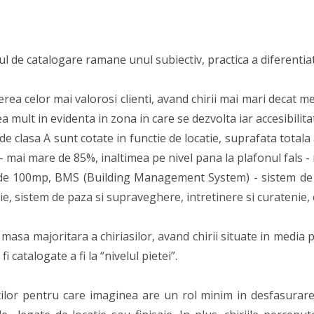
e catalogare ramane unul subiectiv, practica a diferentiat u
 celor mai valorosi clienti, avand chirii mai mari decat media
a mult in evidenta in zona in care se dezvolta iar accesibilit
e clasa A sunt cotate in functie de locatie, suprafata totala
 – mai mare de 85%, inaltimea pe nivel pana la plafonul fals -
a de 100mp, BMS (Building Management System) - sistem de a
ceptie, sistem de paza si supraveghere, intretinere si curatenie
a majoritara a chiriasilor, avand chirii situate in media piet
catalogate a fi la “nivelul pietei”.
or pentru care imaginea are un rol minim in desfasurarea ac