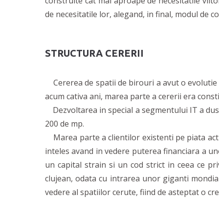
construite cat mai aproape de necesitatile viitor
de necesitatile lor, alegand, in final, modul de 
STRUCTURA CERERII
Cererea de spatii de birouri a avut o evolutie
acum cativa ani, marea parte a cererii era consti
Dezvoltarea in special a segmentului IT a dus 
200 de mp.
Marea parte a clientilor existenti pe piata acti
inteles avand in vedere puterea financiara a unor
un capital strain si un cod strict in ceea ce p
clujean, odata cu intrarea unor giganti mondial
vedere al spatiilor cerute, fiind de asteptat o 