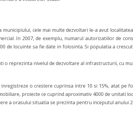
 municipiului, cele mai multe dezvoltari le-a avut localitate
ercial. In 2007, de exemplu, numarul autorizatiilor de con
de locuinte sa fie date in folosinta. Si populatia a crescut
i o reprezinta nivelul de dezvoltare al infrastructurii, cu mul
registreze o crestere cuprinsa intre 10 si 15%, atat pe fon
obiliare, proiecte ce cuprind aproximativ 4000 de unitati loc
re a orasului situatia se prezinta pentru inceputul anului 2