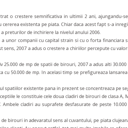
trat o crestere semnificativa in ultimii 2 ani, ajungandu
 cererea existenta pe piata. Chiar daca acest fapt s-a inreg
a preturilor de inchiriere la nivelul anului 2006.
unor companii cu capital strain si cu o forta financiara suf
st sens, 2007 a adus o crestere a chiriilor percepute cu valo
25.000 de mp de spatii de birouri, 2007 a adus alti 30.00
 cu 50.000 de mp. In acelasi timp se prefigureaza lansarea p
l spatiilor existente pana in prezent se concentreaza pe seg
eptiile le constituie cele doua cladiri de birouri de clasa A,
. Ambele cladiri au suprafete desfasurate de peste 10.000
birouri in adevaratul sens al cuvantului, pe piata clujeana, a