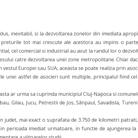
, inevitabil, si la dezvoltarea zonelor din imediata apropi
preturile tot mai crescute ale acestora au impins o parte d
ial, cel comercial si industrial au avut la randul lor o dezvol
sului catre dezvoltarea unei zone metropolitane. Chiar daca
n vestul Europei sau SUA, aceasta se poate realiza prin asocie
e unei astfel de asocieri sunt multiple, principalul fiind cel
a ar urma sa cuprinda municipiul Cluj-Napoca si comunele:
bau, Gilau, Jucu, Petrestii de Jos, Sânpaul, Savadisla, Tureni
judet, mai exact o suprafata de 3.750 de kilometri patrati,
in perioada imediat urmatoare, in functie de ajungerea la 
mentare a viitoarelor studii.