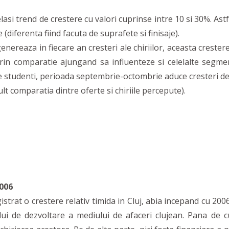
lasi trend de crestere cu valori cuprinse intre 10 si 30%. Ast
diferenta fiind facuta de suprafete si finisaje).
ereaza in fiecare an cresteri ale chiriilor, aceasta crestere
prin comparatie ajungand sa influenteze si celelalte segme
 studenti, perioada septembrie-octombrie aduce cresteri de c
lt comparatia dintre oferte si chiriile percepute).
2006
at o crestere relativ timida in Cluj, abia incepand cu 2006 f
lui de dezvoltare a mediului de afaceri clujean. Pana de 