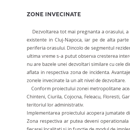
ZONE INVECINATE
Dezvoltarea tot mai pregnanta a orasului, a dus
existente in Cluj-Napoca, iar pe de alta parte 
periferia orasului. Dincolo de segmentul rezident
ultima vreme s-a putut observa cresterea intere
nu are bazele unei dezvoltari similare cu cele di
aflata in respectiva zona de incidenta. Avantajel
zonele invecinate la un alt nivel de dezvoltare.
Conform proiectului zonei metropolitane aceast
Chinteni, Ciurila, Cojocna, Feleacu, Floresti, Gar
teritoriul lor administrativ.
Implementarea proiectului acopera jumatate din 
Zona respectiva ar putea deveni operationala 
fiecarei localitati si in functie de modul de imple