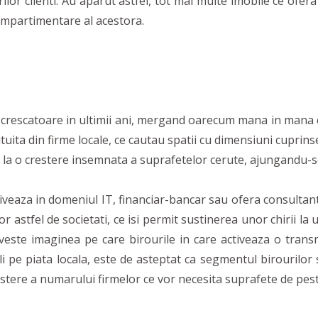
ilor clienti. Au aparut astfel, tot mai multe imobile ce ofera 
compartimentare al acestora.
 crescatoare in ultimii ani, mergand oarecum mana in mana c
tuita din firme locale, ce cautau spatii cu dimensiuni cuprins
la o crestere insemnata a suprafetelor cerute, ajungandu-se
veaza in domeniul IT, financiar-bancar sau ofera consultanta
 astfel de societati, ce isi permit sustinerea unor chirii la 
riveste imaginea pe care birourile in care activeaza o transm
i pe piata locala, este de asteptat ca segmentul birourilor
crestere a numarului firmelor ce vor necesita suprafete de pe