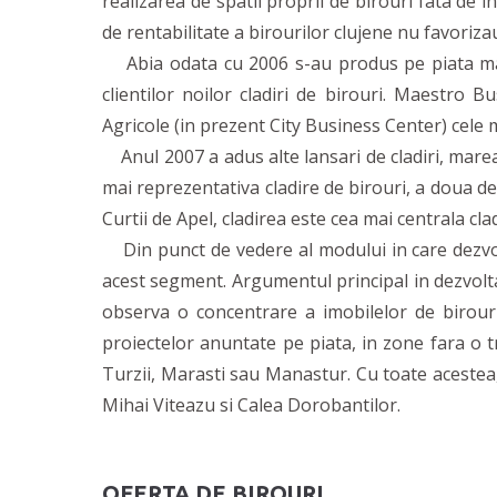
realizarea de spatii proprii de birouri fata de in
de rentabilitate a birourilor clujene nu favoriza
Abia odata cu 2006 s-au produs pe piata mai m
clientilor noilor cladiri de birouri. Maestro 
Agricole (in prezent City Business Center) cele m
Anul 2007 a adus alte lansari de cladiri, mare
mai reprezentativa cladire de birouri, a doua de
Curtii de Apel, cladirea este cea mai centrala cla
Din punct de vedere al modului in care dezvolt
acest segment. Argumentul principal in dezvoltar
observa o concentrare a imobilelor de birour
proiectelor anuntate pe piata, in zone fara o 
Turzii, Marasti sau Manastur. Cu toate acestea
Mihai Viteazu si Calea Dorobantilor.
OFERTA DE BIROURI