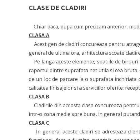
CLASE DE CLADIRI
Chiar daca, dupa cum precizam anterior, modul d
CLASA A
Acest gen de cladiri concureaza pentru atragerea
general de ultima ora, arhitectura scoate cladire
Pe langa aceste elemente, spatiile de birouri d
raportul dintre suprafata net utila si cea bruta
de un loc de parcare la o suprafata inchiriat
calitatea finisajelor si a serviciilor oferite: re
CLASA B
Cladirile din aceasta clasa concureaza pentru mas
intr-o zona medie spre buna, in general putand fi 
CLASA C
In general aceste cladiri se adreseaza clientil