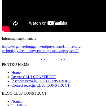
Informaţii suplimentare:
https://birgenverbruggen.wordpress.com/labii-creative-
technology/technology-entering-our-living-space-2/
< <
> >
PENTRU FIRME:
Home
Despre CLUJ CONSTRUCT
Înscriere firmă în CLUJ CONSTRUCT
Contact redacția CLUJ CONSTRUCT
BLOG CLUJ CONSTRUCT:
Noutati
Imobiliare