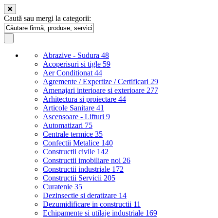
Caută sau mergi la categorii:
Abrazive - Sudura
48
Acoperisuri si tigle
59
Aer Conditionat
44
Agremente / Expertize / Certificari
29
Amenajari interioare si exterioare
277
Arhitectura si proiectare
44
Articole Sanitare
41
Ascensoare - Lifturi
9
Automatizari
75
Centrale termice
35
Confectii Metalice
140
Constructii civile
142
Constructii imobiliare noi
26
Constructii industriale
172
Constructii Servicii
205
Curatenie
35
Dezinsectie si deratizare
14
Dezumidificare in constructii
11
Echipamente si utilaje industriale
169