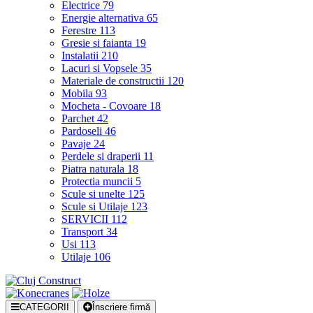
Electrice
79
Energie alternativa
65
Ferestre
113
Gresie si faianta
19
Instalatii
210
Lacuri si Vopsele
35
Materiale de constructii
120
Mobila
93
Mocheta - Covoare
18
Parchet
42
Pardoseli
46
Pavaje
24
Perdele si draperii
11
Piatra naturala
18
Protectia muncii
5
Scule si unelte
125
Scule si Utilaje
123
SERVICII
112
Transport
34
Usi
113
Utilaje
106
CATEGORII
Înscriere firmă