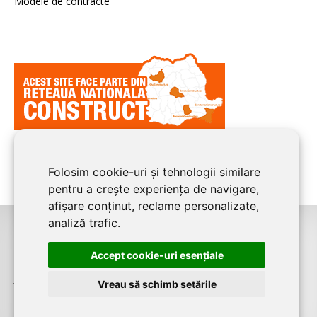
Modele de contracte
Folosim cookie-uri și tehnologii similare
pentru a crește experiența de navigare,
afișare conținut, reclame personalizate,
analiză trafic.
©2026
CLUJ CONSTRUCT
este un serviciu de promovare online pentru
Accept cookie-uri esenţiale
firme. Proiect digital dezvoltat de
LIVE COMMUNICATIONS SRL
, Cluj-Napoca,
J12/4191/2006, RO19492087
Vreau să schimb setările