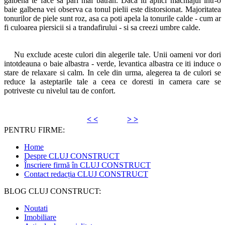
galbena te face sa pari mai batran. Daca iti aplici machiajul intr-o
baie galbena vei observa ca tonul pielii este distorsionat. Majoritatea
tonurilor de piele sunt roz, asa ca poti apela la tonurile calde - cum ar
fi culoarea piersicii si a trandafirului - si sa creezi umbre calde.
Nu exclude aceste culori din alegerile tale. Unii oameni vor dori
intotdeauna o baie albastra - verde, levantica albastra ce iti induce o
stare de relaxare si calm. In cele din urma, alegerea ta de culori se
reduce la asteptarile tale a ceea ce doresti in camera care se
potriveste cu nivelul tau de confort.
< <
> >
PENTRU FIRME:
Home
Despre CLUJ CONSTRUCT
Înscriere firmă în CLUJ CONSTRUCT
Contact redacția CLUJ CONSTRUCT
BLOG CLUJ CONSTRUCT:
Noutati
Imobiliare