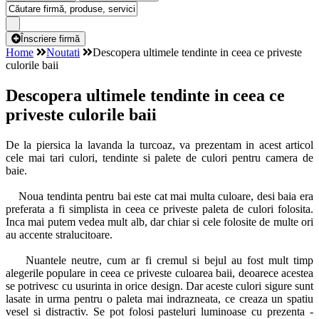
Înscriere firmă
Home
Noutati
Descopera ultimele tendinte in ceea ce priveste
culorile baii
Descopera ultimele tendinte in ceea ce
priveste culorile baii
De la piersica la lavanda la turcoaz, va prezentam in acest articol
cele mai tari culori, tendinte si palete de culori pentru camera de
baie.
Noua tendinta pentru bai este cat mai multa culoare, desi baia era
preferata a fi simplista in ceea ce priveste paleta de culori folosita.
Inca mai putem vedea mult alb, dar chiar si cele folosite de multe ori
au accente stralucitoare.
Nuantele neutre, cum ar fi cremul si bejul au fost mult timp
alegerile populare in ceea ce priveste culoarea baii, deoarece acestea
se potrivesc cu usurinta in orice design. Dar aceste culori sigure sunt
lasate in urma pentru o paleta mai indrazneata, ce creaza un spatiu
vesel si distractiv. Se pot folosi pasteluri luminoase cu prezenta -