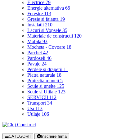
Electrice
79
Energie alternativa
65
Ferestre
113
Gresie si faianta
19
Instalatii
210
Lacuri si Vopsele
35
Materiale de constructii
120
Mobila
93
Mocheta - Covoare
18
Parchet
42
Pardoseli
46
Pavaje
24
Perdele si draperii
11
Piatra naturala
18
Protectia muncii
5
Scule si unelte
125
Scule si Utilaje
123
SERVICII
112
Transport
34
Usi
113
Utilaje
106
CATEGORII
Înscriere firmă