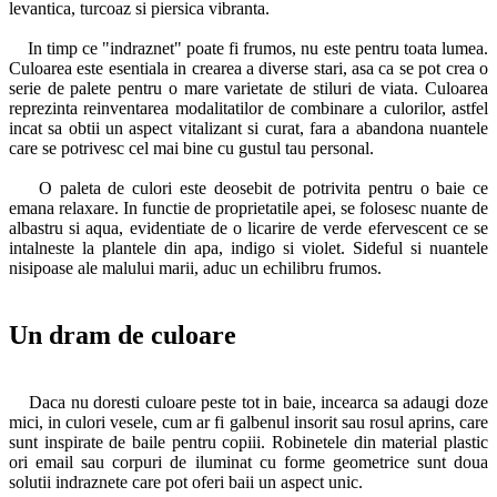
levantica, turcoaz si piersica vibranta.
In timp ce "indraznet" poate fi frumos, nu este pentru toata lumea.
Culoarea este esentiala in crearea a diverse stari, asa ca se pot crea o
serie de palete pentru o mare varietate de stiluri de viata. Culoarea
reprezinta reinventarea modalitatilor de combinare a culorilor, astfel
incat sa obtii un aspect vitalizant si curat, fara a abandona nuantele
care se potrivesc cel mai bine cu gustul tau personal.
O paleta de culori este deosebit de potrivita pentru o baie ce
emana relaxare. In functie de proprietatile apei, se folosesc nuante de
albastru si aqua, evidentiate de o licarire de verde efervescent ce se
intalneste la plantele din apa, indigo si violet. Sideful si nuantele
nisipoase ale malului marii, aduc un echilibru frumos.
Un dram de culoare
Daca nu doresti culoare peste tot in baie, incearca sa adaugi doze
mici, in culori vesele, cum ar fi galbenul insorit sau rosul aprins, care
sunt inspirate de baile pentru copiii. Robinetele din material plastic
ori email sau corpuri de iluminat cu forme geometrice sunt doua
solutii indraznete care pot oferi baii un aspect unic.