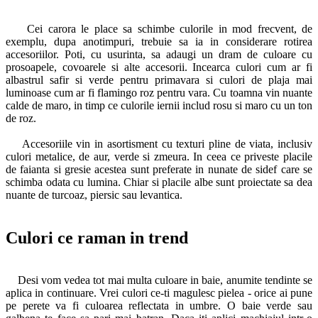
Cei carora le place sa schimbe culorile in mod frecvent, de
exemplu, dupa anotimpuri, trebuie sa ia in considerare rotirea
accesoriilor. Poti, cu usurinta, sa adaugi un dram de culoare cu
prosoapele, covoarele si alte accesorii. Incearca culori cum ar fi
albastrul safir si verde pentru primavara si culori de plaja mai
luminoase cum ar fi flamingo roz pentru vara. Cu toamna vin nuante
calde de maro, in timp ce culorile iernii includ rosu si maro cu un ton
de roz.
Accesoriile vin in asortisment cu texturi pline de viata, inclusiv
culori metalice, de aur, verde si zmeura. In ceea ce priveste placile
de faianta si gresie acestea sunt preferate in nunate de sidef care se
schimba odata cu lumina. Chiar si placile albe sunt proiectate sa dea
nuante de turcoaz, piersic sau levantica.
Culori ce raman in trend
Desi vom vedea tot mai multa culoare in baie, anumite tendinte se
aplica in continuare. Vrei culori ce-ti magulesc pielea - orice ai pune
pe perete va fi culoarea reflectata in umbre. O baie verde sau