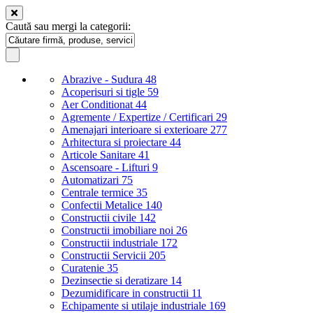
Caută sau mergi la categorii:
Abrazive - Sudura
48
Acoperisuri si tigle
59
Aer Conditionat
44
Agremente / Expertize / Certificari
29
Amenajari interioare si exterioare
277
Arhitectura si proiectare
44
Articole Sanitare
41
Ascensoare - Lifturi
9
Automatizari
75
Centrale termice
35
Confectii Metalice
140
Constructii civile
142
Constructii imobiliare noi
26
Constructii industriale
172
Constructii Servicii
205
Curatenie
35
Dezinsectie si deratizare
14
Dezumidificare in constructii
11
Echipamente si utilaje industriale
169