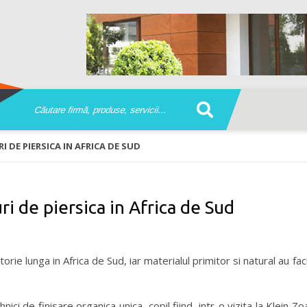
 DE PIERSICA IN AFRICA DE SUD
ri de piersica in Africa de Sud
ie lunga in Africa de Sud, iar materialul primitor si natural au fa
ici de finisare organica unica, copil fiind, intr-o vizita la Klein Z