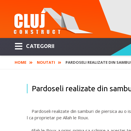
CATEGORII
HOME
NOUTATI
PARDOSELI REALIZATE DIN SAMBURI
Pardoseli realizate din sambu
Pardoseli realizate din samburi de piersica au o istor
l ca proprietar pe Allah le Roux.
Allah le Roux a prins prima sa sclipire a acestei tehn