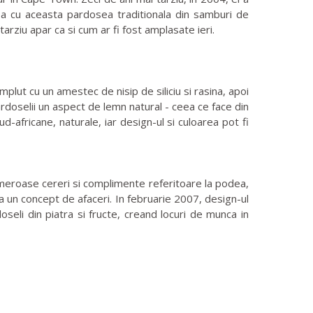
asa cu aceasta pardosea traditionala din samburi de
tarziu apar ca si cum ar fi fost amplasate ieri.
lut cu un amestec de nisip de siliciu si rasina, apoi
ardoselii un aspect de lemn natural - ceea ce face din
d-africane, naturale, iar design-ul si culoarea pot fi
meroase cereri si complimente referitoare la podea,
a un concept de afaceri. In februarie 2007, design-ul
seli din piatra si fructe, creand locuri de munca in