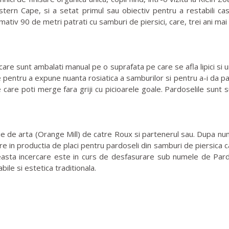
stern Cape, si a setat primul sau obiectiv pentru a restabili c
mativ 90 de metri patrati cu samburi de piersici, care, trei ani mai 
e sunt ambalati manual pe o suprafata pe care se afla lipici si ump
ite pentru a expune nuanta rosiatica a samburilor si pentru a-i da p
care poti merge fara griji cu picioarele goale. Pardoselile sunt su
ie de arta (Orange Mill) de catre Roux si partenerul sau. Dupa nu
re in productia de placi pentru pardoseli din samburi de piersica c
aceasta incercare este in curs de desfasurare sub numele de Pardo
ile si estetica traditionala.