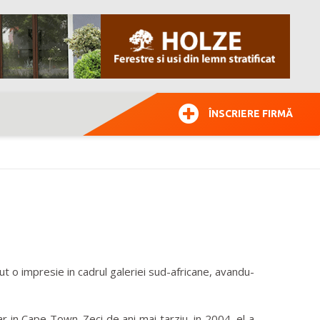
ÎNSCRIERE FIRMĂ
cut o impresie in cadrul galeriei sud-africane, avandu-
oar in Cape Town. Zeci de ani mai tarziu, in 2004, el a