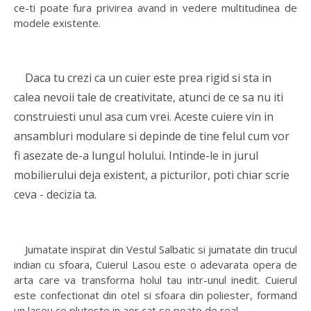
ce-ti poate fura privirea avand in vedere multitudinea de
modele existente.
Daca tu crezi ca un cuier este prea rigid si sta in
calea nevoii tale de creativitate, atunci de ce sa nu iti
construiesti unul asa cum vrei. Aceste cuiere vin in
ansambluri modulare si depinde de tine felul cum vor
fi asezate de-a lungul holului. Intinde-le in jurul
mobilierului deja existent, a picturilor, poti chiar scrie
ceva - decizia ta.
Jumatate inspirat din Vestul Salbatic si jumatate din trucul
indian cu sfoara, Cuierul Lasou este o adevarata opera de
arta care va transforma holul tau intr-unul inedit. Cuierul
este confectionat din otel si sfoara din poliester, formand
un lasou ce pluteste in aer cat se poate de real.