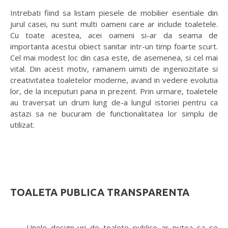
Intrebati fiind sa listam piesele de mobilier esentiale din
jurul casei, nu sunt multi oameni care ar include toaletele.
Cu toate acestea, acei oameni si-ar da seama de
importanta acestui obiect sanitar intr-un timp foarte scurt.
Cel mai modest loc din casa este, de asemenea, si cel mai
vital. Din acest motiv, ramanem uimiti de ingeniozitate si
creativitatea toaletelor moderne, avand in vedere evolutia
lor, de la inceputuri pana in prezent. Prin urmare, toaletele
au traversat un drum lung de-a lungul istoriei pentru ca
astazi sa ne bucuram de functionalitatea lor simplu de
utilizat.
TOALETA PUBLICA TRANSPARENTA
Unele design-uri de toalete publice ar putea sa se