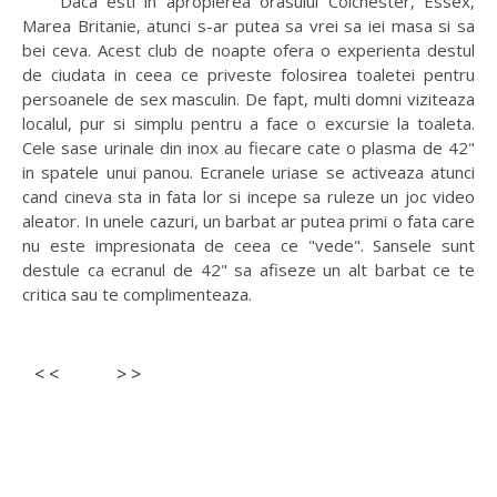
Daca esti in apropierea orasului Colchester, Essex,
Marea Britanie, atunci s-ar putea sa vrei sa iei masa si sa
bei ceva. Acest club de noapte ofera o experienta destul
de ciudata in ceea ce priveste folosirea toaletei pentru
persoanele de sex masculin. De fapt, multi domni viziteaza
localul, pur si simplu pentru a face o excursie la toaleta.
Cele sase urinale din inox au fiecare cate o plasma de 42"
in spatele unui panou. Ecranele uriase se activeaza atunci
cand cineva sta in fata lor si incepe sa ruleze un joc video
aleator. In unele cazuri, un barbat ar putea primi o fata care
nu este impresionata de ceea ce "vede". Sansele sunt
destule ca ecranul de 42" sa afiseze un alt barbat ce te
critica sau te complimenteaza.
< <
> >