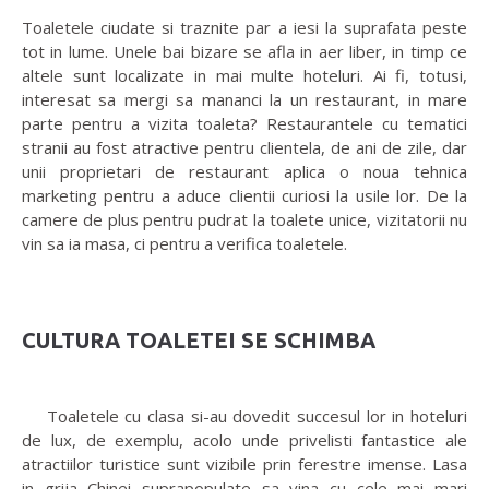
Toaletele ciudate si traznite par a iesi la suprafata peste
tot in lume. Unele bai bizare se afla in aer liber, in timp ce
altele sunt localizate in mai multe hoteluri. Ai fi, totusi,
interesat sa mergi sa mananci la un restaurant, in mare
parte pentru a vizita toaleta? Restaurantele cu tematici
stranii au fost atractive pentru clientela, de ani de zile, dar
unii proprietari de restaurant aplica o noua tehnica
marketing pentru a aduce clientii curiosi la usile lor. De la
camere de plus pentru pudrat la toalete unice, vizitatorii nu
vin sa ia masa, ci pentru a verifica toaletele.
CULTURA TOALETEI SE SCHIMBA
Toaletele cu clasa si-au dovedit succesul lor in hoteluri
de lux, de exemplu, acolo unde privelisti fantastice ale
atractiilor turistice sunt vizibile prin ferestre imense. Lasa
in grija Chinei suprapopulate sa vina cu cele mai mari