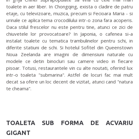
toalete in aer liber. In Chongqing, exista o cladire de patru
etaje, cu televizoare, muzica, precum si Fecioara Maria - si
urinale ce aplica tema crocodilului intr-o zona fara acoperis.
Daca stilul frescelor nu este pentru tine, atunci ce zici de
chiuvetele lor provocatoare? In Japonia, o cafenea si-a
instalat toalete cu tematica trambulinelor pentru schi, in
diferite statiuni de schi. Si hotelul Sofitel din Queenstown
Noua Zeelanda are imagini de dimensiuni naturale cu
modele ce detin binocluri sau camere video in fiecare
pisoar. Totusi, restaurantele vin cu alte noutati, oferind lux
intr-o toaleta "submarina". Astfel de locuri fac mai mult
decat sa ofere un loc decent de vizitat, atunci cand "natura
te cheama".
TOALETA SUB FORMA DE ACVARIU
GIGANT