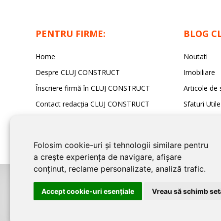
PENTRU FIRME:
BLOG C
Home
Noutati
Despre CLUJ CONSTRUCT
Imobiliare
Înscriere firmă în CLUJ CONSTRUCT
Articole de 
Contact redacția CLUJ CONSTRUCT
Sfaturi Utile
Folosim cookie-uri și tehnologii similare pentru
a crește experiența de navigare, afișare
conținut, reclame personalizate, analiză trafic.
©2026
CLUJ CONSTRUCT
este un serviciu de promovare online pentru f
Accept cookie-uri esenţiale
Vreau să schimb setă