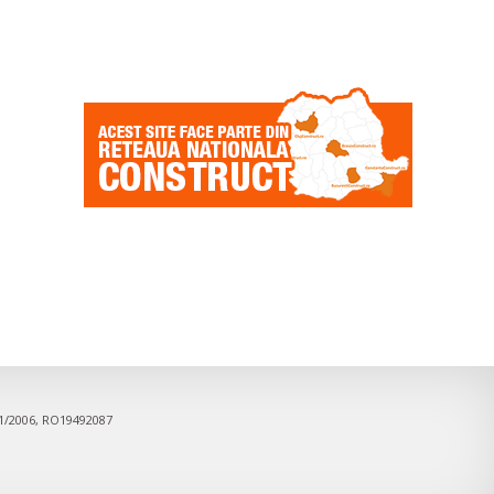
91/2006, RO19492087