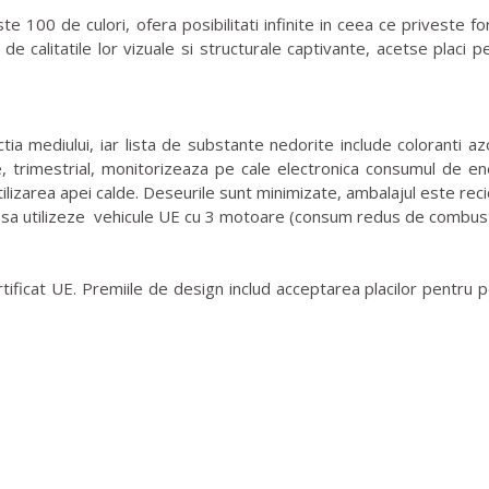
e 100 de culori, ofera posibilitati infinite in ceea ce priveste 
a de calitatile lor vizuale si structurale captivante, acetse placi 
 mediului, iar lista de substante nedorite include coloranti azo
 trimestrial, monitorizeaza pe cale electronica consumul de en
tilizarea apei calde. Deseurile sunt minimizate, ambalajul este rec
 sa utilizeze vehicule UE cu 3 motoare (consum redus de combusti
tificat UE. Premiile de design includ acceptarea placilor pentr