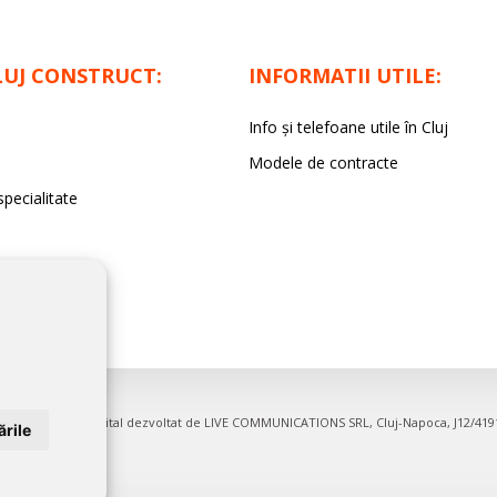
LUJ CONSTRUCT:
INFORMATII UTILE:
Info și telefoane utile în Cluj
Modele de contracte
specialitate
irme. Proiect digital dezvoltat de
LIVE COMMUNICATIONS SRL
, Cluj-Napoca, J12/41
rile