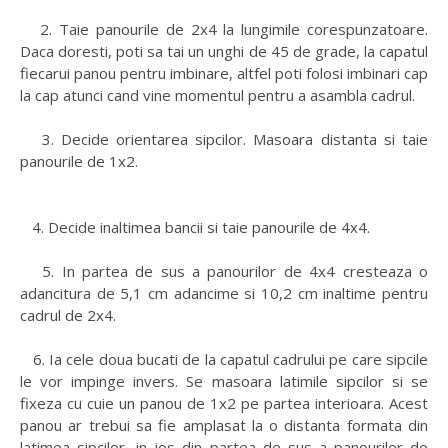
2. Taie panourile de 2x4 la lungimile corespunzatoare.
Daca doresti, poti sa tai un unghi de 45 de grade, la capatul
fiecarui panou pentru imbinare, altfel poti folosi imbinari cap
la cap atunci cand vine momentul pentru a asambla cadrul.
3. Decide orientarea sipcilor. Masoara distanta si taie
panourile de 1x2.
4. Decide inaltimea bancii si taie panourile de 4x4.
5. In partea de sus a panourilor de 4x4 cresteaza o
adancitura de 5,1 cm adancime si 10,2 cm inaltime pentru
cadrul de 2x4.
6. Ia cele doua bucati de la capatul cadrului pe care sipcile
le vor impinge invers. Se masoara latimile sipcilor si se
fixeza cu cuie un panou de 1x2 pe partea interioara. Acest
panou ar trebui sa fie amplasat la o distanta formata din
latimea sipcilor, in jos din partea de sus a panourilor de