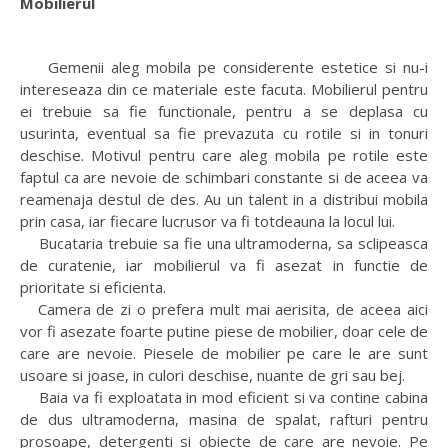
Mobilierul
Gemenii aleg mobila pe considerente estetice si nu-i
intereseaza din ce materiale este facuta. Mobilierul pentru
ei trebuie sa fie functionale, pentru a se deplasa cu
usurinta, eventual sa fie prevazuta cu rotile si in tonuri
deschise. Motivul pentru care aleg mobila pe rotile este
faptul ca are nevoie de schimbari constante si de aceea va
reamenaja destul de des. Au un talent in a distribui mobila
prin casa, iar fiecare lucrusor va fi totdeauna la locul lui.
Bucataria trebuie sa fie una ultramoderna, sa sclipeasca
de curatenie, iar mobilierul va fi asezat in functie de
prioritate si eficienta.
Camera de zi o prefera mult mai aerisita, de aceea aici
vor fi asezate foarte putine piese de mobilier, doar cele de
care are nevoie. Piesele de mobilier pe care le are sunt
usoare si joase, in culori deschise, nuante de gri sau bej.
Baia va fi exploatata in mod eficient si va contine cabina
de dus ultramoderna, masina de spalat, rafturi pentru
prosoape, detergenti si obiecte de care are nevoie. Pe