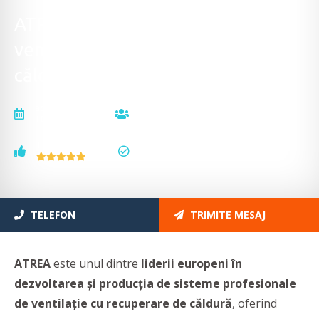
ATREA - Sisteme profesionale de
ventilație cu recuperare de
căldură
actualizat la
vizualizări
10.07.2025
5666
voturi
status
1
actualizat
TELEFON
TRIMITE MESAJ
ATREA
este unul dintre
liderii europeni în
dezvoltarea și producția de sisteme profesionale
de ventilație cu recuperare de căldură
, oferind