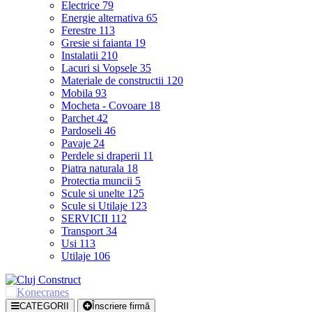
Electrice
79
Energie alternativa
65
Ferestre
113
Gresie si faianta
19
Instalatii
210
Lacuri si Vopsele
35
Materiale de constructii
120
Mobila
93
Mocheta - Covoare
18
Parchet
42
Pardoseli
46
Pavaje
24
Perdele si draperii
11
Piatra naturala
18
Protectia muncii
5
Scule si unelte
125
Scule si Utilaje
123
SERVICII
112
Transport
34
Usi
113
Utilaje
106
CATEGORII
Înscriere firmă