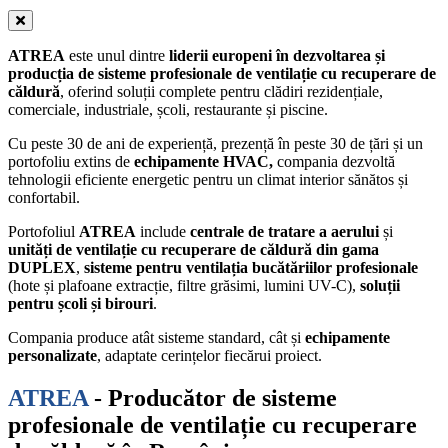
ATREA
este unul dintre
liderii europeni în dezvoltarea și
producția de sisteme profesionale de ventilație cu recuperare de
căldură
, oferind soluții complete pentru clădiri rezidențiale,
comerciale, industriale, școli, restaurante și piscine.
Cu peste 30 de ani de experiență, prezență în peste 30 de țări și un
portofoliu extins de
echipamente HVAC,
compania dezvoltă
tehnologii eficiente energetic pentru un climat interior sănătos și
confortabil.
Portofoliul
ATREA
include
centrale de tratare a aerului
și
unități de ventilație cu recuperare de căldură din gama
DUPLEX
,
sisteme pentru ventilația bucătăriilor profesionale
(hote și plafoane extracție, filtre grăsimi, lumini UV-C),
soluții
pentru școli și birouri
.
Compania produce atât sisteme standard, cât și
echipamente
personalizate
, adaptate cerințelor fiecărui proiect.
ATREA
- Producător de sisteme
profesionale de ventilație cu recuperare