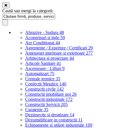
Caută sau mergi la categorii:
Abrazive - Sudura
48
Acoperisuri si tigle
59
Aer Conditionat
44
Agremente / Expertize / Certificari
29
Amenajari interioare si exterioare
277
Arhitectura si proiectare
44
Articole Sanitare
41
Ascensoare - Lifturi
9
Automatizari
75
Centrale termice
35
Confectii Metalice
140
Constructii civile
142
Constructii imobiliare noi
26
Constructii industriale
172
Constructii Servicii
205
Curatenie
35
Dezinsectie si deratizare
14
Dezumidificare in constructii
11
Echipamente si utilaje industriale
169