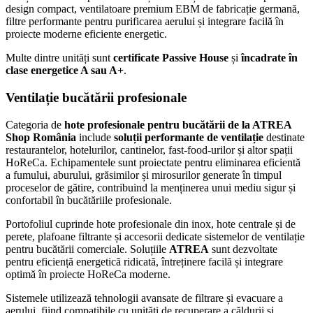
design compact, ventilatoare premium EBM de fabricație germană,
filtre performante pentru purificarea aerului și integrare facilă în
proiecte moderne eficiente energetic.
Multe dintre unități sunt
certificate Passive House
și
încadrate în
clase energetice A sau A+
.
Ventilație bucătării profesionale
Categoria de
hote profesionale pentru bucătării de la ATREA
Shop România
include
soluții performante de ventilație
destinate
restaurantelor, hotelurilor, cantinelor, fast-food-urilor și altor spații
HoReCa. Echipamentele sunt proiectate pentru eliminarea eficientă
a fumului, aburului, grăsimilor și mirosurilor generate în timpul
proceselor de gătire, contribuind la menținerea unui mediu sigur și
confortabil în bucătăriile profesionale.
Portofoliul cuprinde hote profesionale din inox, hote centrale și de
perete, plafoane filtrante și accesorii dedicate sistemelor de ventilație
pentru bucătării comerciale. Soluțiile
ATREA
sunt dezvoltate
pentru eficiență energetică ridicată, întreținere facilă și integrare
optimă în proiecte HoReCa moderne.
Sistemele utilizează tehnologii avansate de filtrare și evacuare a
aerului, fiind compatibile cu unități de recuperare a căldurii și