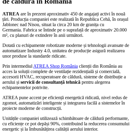
de căldură în România
ATREA
are în prezent aproximativ 450 de angajați activi în nouă
țări. Producția companiei este realizată în Republica Cehă, în orașul
Jablonec nad Nisou, situat la circa 20 km de granița cu
Germania. Fabrica se întinde pe o suprafață de aproximativ 20.000
m², cu planuri de extindere în anii următori.
Dotată cu echipamente robotizate moderne și tehnologii avansate de
automatizare Industry 4.0, unitatea de producție asigură realizarea
unor produse la standarde ridicate.
Prin intermediul
ATREA Shop România
clienții din România au
acces la soluții complete de ventilație rezidențială și comercială,
accesorii HVAC, recuperatoare de căldură, sisteme de distribuție a
aerului și
servicii de consultanță tehnică
pentru alegerea
echipamentelor potrivite.
ATREA pune accent pe eficiență energetică ridicată, nivel redus de
zgomot, automatizări inteligente și integrarea facilă a sistemelor în
proiecte moderne de construcții.
Unitățile companiei utilizează schimbătoare de căldură performante,
cu eficiențe ce pot depăși 90%, contribuind la reducerea consumului
energetic și la îmbunătățirea calității aerului interior.