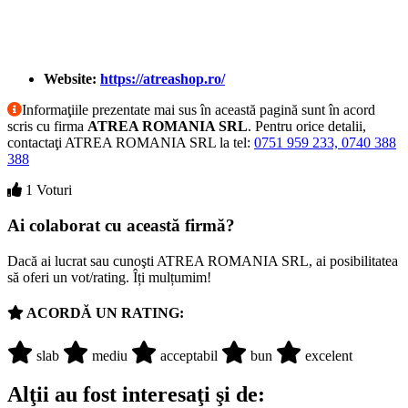
Website:
https://atreashop.ro/
Informaţiile prezentate mai sus în această pagină sunt în acord
scris cu firma
ATREA ROMANIA SRL
. Pentru orice detalii,
contactaţi ATREA ROMANIA SRL la tel:
0751 959 233, 0740 388
388
1 Voturi
Ai colaborat cu această firmă?
Dacă ai lucrat sau cunoşti ATREA ROMANIA SRL, ai posibilitatea
să oferi un vot/rating. Îți mulțumim!
ACORDĂ UN RATING:
slab
mediu
acceptabil
bun
excelent
Alţii au fost interesaţi şi de: