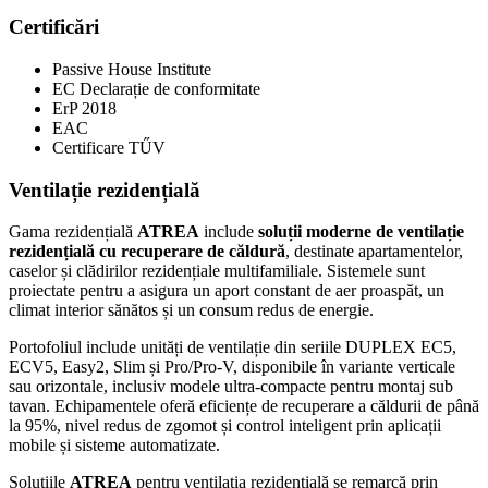
Certificări
Passive House Institute
EC Declarație de conformitate
ErP 2018
EAC
Certificare TŰV
Ventilație rezidențială
Gama rezidențială
ATREA
include
soluții moderne de ventilație
rezidențială cu recuperare de căldură
, destinate apartamentelor,
caselor și clădirilor rezidențiale multifamiliale. Sistemele sunt
proiectate pentru a asigura un aport constant de aer proaspăt, un
climat interior sănătos și un consum redus de energie.
Portofoliul include unități de ventilație din seriile DUPLEX EC5,
ECV5, Easy2, Slim și Pro/Pro-V, disponibile în variante verticale
sau orizontale, inclusiv modele ultra-compacte pentru montaj sub
tavan. Echipamentele oferă eficiențe de recuperare a căldurii de până
la 95%, nivel redus de zgomot și control inteligent prin aplicații
mobile și sisteme automatizate.
Soluțiile
ATREA
pentru ventilația rezidențială se remarcă prin