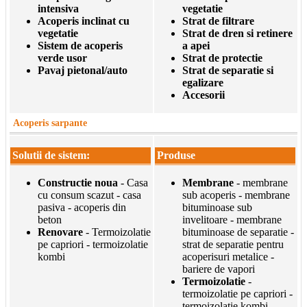
intensiva
vegetatie
Acoperis inclinat cu
Strat de filtrare
vegetatie
Strat de dren si retinere
Sistem de acoperis
a apei
verde usor
Strat de protectie
Pavaj pietonal/auto
Strat de separatie si
egalizare
Accesorii
Acoperis sarpante
Solutii de sistem:
Produse
Constructie noua
- Casa
Membrane
- membrane
cu consum scazut - casa
sub acoperis - membrane
pasiva - acoperis din
bituminoase sub
beton
invelitoare - membrane
Renovare
- Termoizolatie
bituminoase de separatie -
pe capriori - termoizolatie
strat de separatie pentru
kombi
acoperisuri metalice -
bariere de vapori
Termoizolatie
-
termoizolatie pe capriori -
termoizolatie kombi -