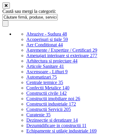
Caută sau mergi la categorii:
Abrazive - Sudura
48
Acoperisuri si tigle
59
Aer Conditionat
44
Agremente / Expertize / Certificari
29
Amenajari interioare si exterioare
277
Arhitectura si proiectare
44
Articole Sanitare
41
Ascensoare - Lifturi
9
Automatizari
75
Centrale termice
35
Confectii Metalice
140
Constructii civile
142
Constructii imobiliare noi
26
Constructii industriale
172
Constructii Servicii
205
Curatenie
35
Dezinsectie si deratizare
14
Dezumidificare in constructii
11
Echipamente si utilaje industriale
169