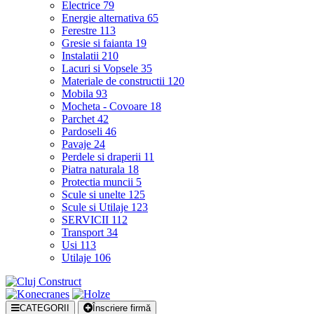
Electrice
79
Energie alternativa
65
Ferestre
113
Gresie si faianta
19
Instalatii
210
Lacuri si Vopsele
35
Materiale de constructii
120
Mobila
93
Mocheta - Covoare
18
Parchet
42
Pardoseli
46
Pavaje
24
Perdele si draperii
11
Piatra naturala
18
Protectia muncii
5
Scule si unelte
125
Scule si Utilaje
123
SERVICII
112
Transport
34
Usi
113
Utilaje
106
CATEGORII
Înscriere firmă