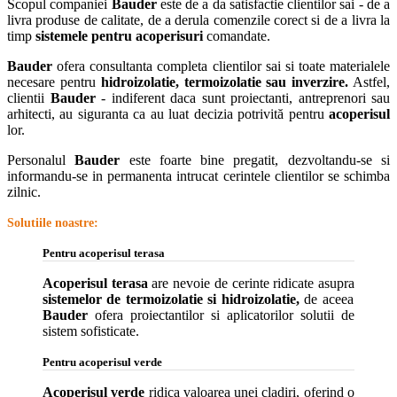
Scopul companiei
Bauder
este de a da satisfactie clientilor sai - de a
livra produse de calitate, de a derula comenzile corect si de a livra la
timp
sistemele pentru acoperisuri
comandate.
Bauder
ofera consultanta completa clientilor sai si toate materialele
necesare pentru
hidroizolatie, termoizolatie sau inverzire.
Astfel,
clientii
Bauder
- indiferent daca sunt proiectanti, antreprenori sau
arhitecti, au siguranta ca au luat decizia potrivită pentru
acoperisul
lor.
Personalul
Bauder
este foarte bine pregatit, dezvoltandu-se si
informandu-se in permanenta intrucat cerintele clientilor se schimba
zilnic.
Solutiile noastre:
Pentru acoperisul terasa
Acoperisul terasa
are nevoie de cerinte ridicate asupra
sistemelor de termoizolatie si hidroizolatie,
de aceea
Bauder
ofera proiectantilor si aplicatorilor solutii de
sistem sofisticate.
Pentru acoperisul verde
Acoperisul verde
ridica valoarea unei cladiri, oferind o