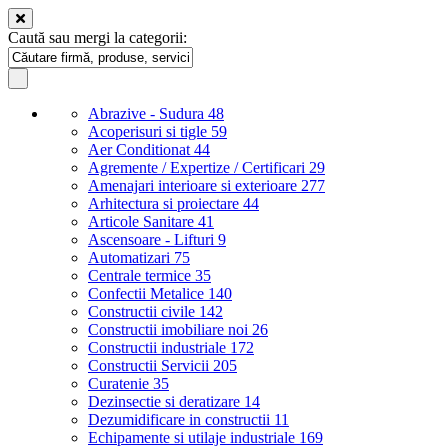
Caută sau mergi la categorii:
Abrazive - Sudura
48
Acoperisuri si tigle
59
Aer Conditionat
44
Agremente / Expertize / Certificari
29
Amenajari interioare si exterioare
277
Arhitectura si proiectare
44
Articole Sanitare
41
Ascensoare - Lifturi
9
Automatizari
75
Centrale termice
35
Confectii Metalice
140
Constructii civile
142
Constructii imobiliare noi
26
Constructii industriale
172
Constructii Servicii
205
Curatenie
35
Dezinsectie si deratizare
14
Dezumidificare in constructii
11
Echipamente si utilaje industriale
169