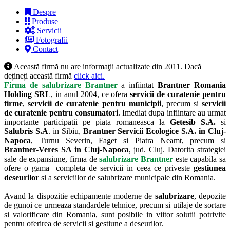
Despre
Produse
Servicii
Fotografii
Contact
Această firmă nu are informaţii actualizate din 2011. Dacă
dețineți această firmă
click aici.
Firma de salubrizare Brantner
a infiintat
Brantner Romania
Holding SRL
, in anul 2004, ce ofera
servicii de curatenie pentru
firme
,
servicii de curatenie pentru municipii
, precum si
servicii
de curatenie pentru consumatori
. Imediat dupa infiintare au urmat
importante participatii pe piata romaneasca la
Getesib S.A.
si
Salubris S.A
. in Sibiu,
Brantner Servicii Ecologice S.A.
in Cluj-
Napoca
, Turnu Severin, Faget si Piatra Neamt, precum si
Brantner-Veres SA in Cluj-Napoca
, jud. Cluj. Datorita strategiei
sale de expansiune, firma de
salubrizare Brantner
este capabila sa
ofere o gama completa de servicii in ceea ce priveste
gestiunea
deseurilor
si a serviciilor de salubrizare municipale din Romania.
Avand la dispozitie echipamente moderne de
salubrizare
, depozite
de gunoi ce urmeaza standardele tehnice, precum si utilaje de sortare
si valorificare din Romania, sunt posibile in viitor solutii potrivite
pentru oferirea de servicii si gestiune a deseurilor.