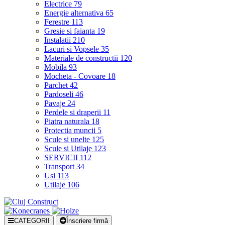
Electrice
79
Energie alternativa
65
Ferestre
113
Gresie si faianta
19
Instalatii
210
Lacuri si Vopsele
35
Materiale de constructii
120
Mobila
93
Mocheta - Covoare
18
Parchet
42
Pardoseli
46
Pavaje
24
Perdele si draperii
11
Piatra naturala
18
Protectia muncii
5
Scule si unelte
125
Scule si Utilaje
123
SERVICII
112
Transport
34
Usi
113
Utilaje
106
CATEGORII
Înscriere firmă