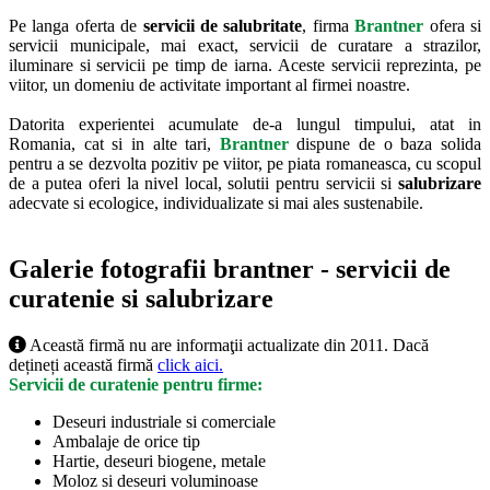
Pe langa oferta de
servicii de salubritate
, firma
Brantner
ofera si
servicii municipale, mai exact, servicii de curatare a strazilor,
iluminare si servicii pe timp de iarna. Aceste servicii reprezinta, pe
viitor, un domeniu de activitate important al firmei noastre.
Datorita experientei acumulate de-a lungul timpului, atat in
Romania, cat si in alte tari,
Brantner
dispune de o baza solida
pentru a se dezvolta pozitiv pe viitor, pe piata romaneasca, cu scopul
de a putea oferi la nivel local, solutii pentru servicii si
salubrizare
adecvate si ecologice, individualizate si mai ales sustenabile.
Galerie fotografii brantner - servicii de
curatenie si salubrizare
Această firmă nu are informaţii actualizate din 2011. Dacă
dețineți această firmă
click aici.
Servicii de curatenie pentru firme:
Deseuri industriale si comerciale
Ambalaje de orice tip
Hartie, deseuri biogene, metale
Moloz si deseuri voluminoase