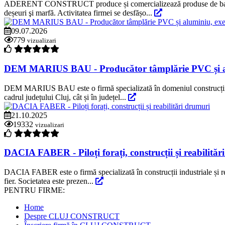
ADERENT CONSTRUCT produce și comercializează produse de balastieră ș
deșeuri şi marfă. Activitatea firmei se desfășo...
09.07.2026
779
vizualizari
DEM MARIUS BAU - Producător tâmplărie PVC și alumin
DEM MARIUS BAU este o firmă specializată în domeniul construcțiilor, 
cadrul județului Cluj, cât și în județel...
21.10.2025
19332
vizualizari
DACIA FABER - Piloți forați, construcții și reabilită
DACIA FABER este o firmă specializată în construcții industriale și reali
fier. Societatea este prezen...
PENTRU FIRME:
Home
Despre CLUJ CONSTRUCT