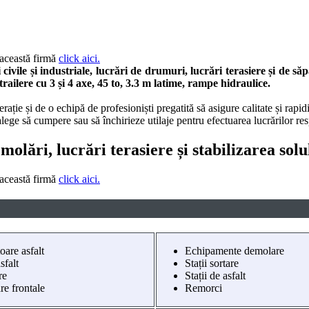
 această firmă
click aici.
vile și industriale, lucrări de drumuri, lucrări terasiere și de să
 trailere cu 3 și 4 axe, 45 to, 3.3 m latime, rampe hidraulice.
e și de o echipă de profesioniști pregatită să asigure calitate și rapid
ot alege să cumpere sau să închirieze utilaje pentru efectuarea lucrărilor re
lări, lucrări terasiere și stabilizarea solulu
 această firmă
click aici.
oare asfalt
Echipamente demolare
sfalt
Stații sortare
re
Stații de asfalt
re frontale
Remorci