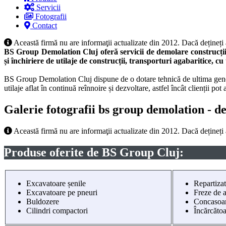
Servicii
Fotografii
Contact
Această firmă nu are informaţii actualizate din 2012. Dacă dețineți
BS Group Demolation Cluj oferă servicii de demolare construcții ci
și închiriere de utilaje de construcții, transporturi agabaritice, cu
BS Group Demolation Cluj dispune de o dotare tehnică de ultima generați
utilaje aflat în continuă reînnoire și dezvoltare, astfel încât clienții p
Galerie fotografii bs group demolation - demo
Această firmă nu are informaţii actualizate din 2012. Dacă dețineți
Produse oferite de BS Group Cluj:
Excavatoare șenile
Repartizat
Excavatoare pe pneuri
Freze de a
Buldozere
Concasoa
Cilindri compactori
Încărcătoa