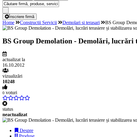
Înscriere firmă
Home
Constructii Servicii
Demolari si terasari
BS Group Demolati
BS Group Demolation - Demolări, lucrări tera
actualizat la
16.10.2012
vizualizări
10248
voturi
0
status
neactualizat
Despre
Produse