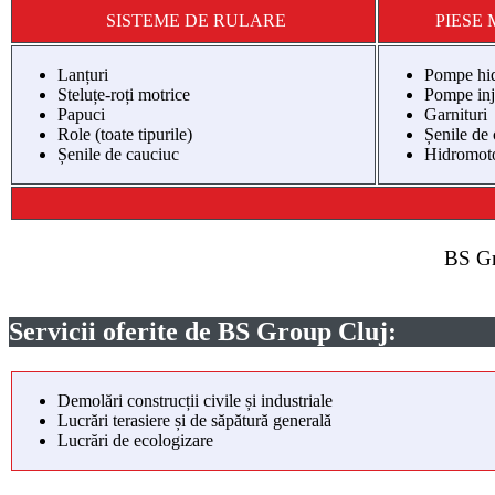
SISTEME DE RULARE
PIESE 
Lanțuri
Pompe hid
Steluțe-roți motrice
Pompe inj
Papuci
Garnituri
Role (toate tipurile)
Șenile de
Șenile de cauciuc
Hidromot
BS Gr
Servicii oferite de BS Group Cluj:
Demolări construcții civile și industriale
Lucrări terasiere și de săpătură generală
Lucrări de ecologizare