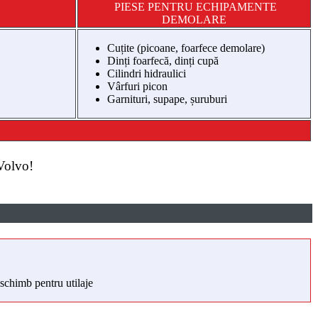
PIESE PENTRU ECHIPAMENTE
DEMOLARE
Cuțite (picoane, foarfece demolare)
Dinți foarfecă, dinți cupă
Cilindri hidraulici
Vârfuri picon
Garnituri, supape, șuruburi
Volvo!
 schimb pentru utilaje