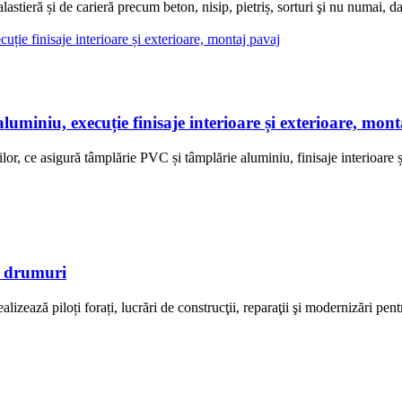
i de carieră precum beton, nisip, pietriș, sorturi şi nu numai, dar ofe
iu, execuție finisaje interioare și exterioare, mont
ce asigură tâmplărie PVC și tâmplărie aluminiu, finisaje interioare și
ri drumuri
zează piloți forați, lucrări de construcţii, reparaţii şi modernizări pent