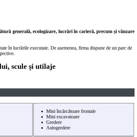
pătură generală, ecologizare, lucrări în carieră, precum și vânzare
itate în lucrările executate. De asemenea, firma dispune de un parc de
spective.
i, scule și utilaje
Mini încărcătoare frontale
Mini excavatoare
Gredere
Autogredere