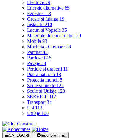
Electrice
79
Energie alternativa
65
Ferestre
113
Gresie si faianta
19
Instalatii
210
Lacuri si Vopsele
35
Materiale de constructii
120
Mobila
93
Mocheta - Covoare
18
Parchet
42
Pardoseli
46
Pavaje
24
Perdele si draperii
11
Piatra naturala
18
Protectia muncii
5
Scule si unelte
125
Scule si Utilaje
123
SERVICII
112
Transport
34
Usi
113
Utilaje
106
CATEGORII
Înscriere firmă