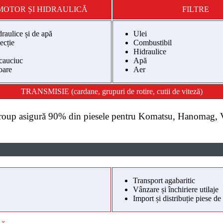
MOTOR ȘI HIDRAULICĂ
FILTRE
raulice și de apă
Ulei
ecție
Combustibil
Hidraulice
 cauciuc
Apă
oare
Aer
TRANSMISIE (cardane, grupuri de rotire, cutii de viteză)
oup asigură 90% din piesele pentru Komatsu, Hanomag, 
Transport agabaritic
Vânzare și închiriere utilaje
Import și distribuție piese de