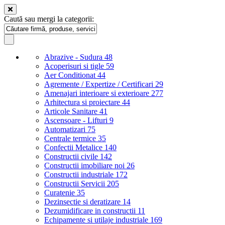
Caută sau mergi la categorii:
Abrazive - Sudura
48
Acoperisuri si tigle
59
Aer Conditionat
44
Agremente / Expertize / Certificari
29
Amenajari interioare si exterioare
277
Arhitectura si proiectare
44
Articole Sanitare
41
Ascensoare - Lifturi
9
Automatizari
75
Centrale termice
35
Confectii Metalice
140
Constructii civile
142
Constructii imobiliare noi
26
Constructii industriale
172
Constructii Servicii
205
Curatenie
35
Dezinsectie si deratizare
14
Dezumidificare in constructii
11
Echipamente si utilaje industriale
169