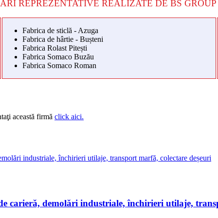
ĂRI REPREZENTATIVE REALIZATE DE BS GROUP 
Fabrica de sticlă - Azuga
Fabrica de hârtie - Bușteni
Fabrica Rolast Pitești
Fabrica Somaco Buzău
Fabrica Somaco Roman
taţi această firmă
click aici.
eră, demolări industriale, închirieri utilaje, transp