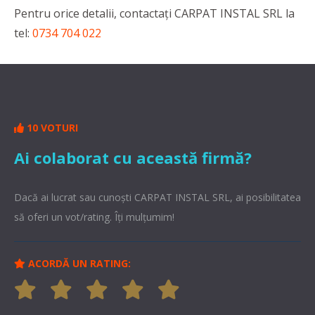
Pentru orice detalii, contactaţi CARPAT INSTAL SRL la
tel:
0734 704 022
10 VOTURI
Ai colaborat cu această firmă?
Dacă ai lucrat sau cunoşti CARPAT INSTAL SRL, ai posibilitatea
să oferi un vot/rating. Îți mulțumim!
ACORDĂ UN RATING: