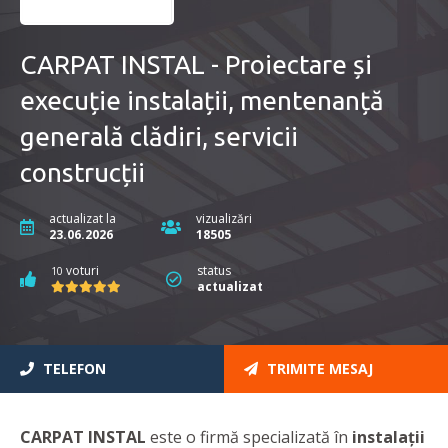
CARPAT INSTAL - Proiectare și
execuție instalații, mentenanță
generală clădiri, servicii
construcții
actualizat la
vizualizări
23.06.2026
18505
voturi
status
10
actualizat
TELEFON
TRIMITE MESAJ
CARPAT INSTAL
este o firmă specializată în
instalații