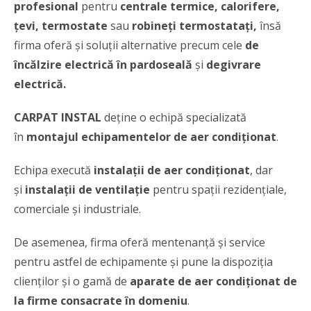
profesional
pentru
centrale termice, calorifere,
țevi, termostate
sau
robineți termostatați,
însă
firma oferă și soluții alternative precum cele
de
încălzire electrică în pardoseală
și
degivrare
electrică.
CARPAT INSTAL
deține o echipă specializată
în
montajul echipamentelor de aer condiționat
.
Echipa execută
instalații de aer condiționat
, dar
și
instalații de ventilație
pentru spații rezidențiale,
comerciale și industriale.
De asemenea, firma oferă mentenanță și service
pentru astfel de echipamente și pune la dispoziția
clienților și o gamă de
aparate de aer condiționat de
la firme consacrate în domeniu
.