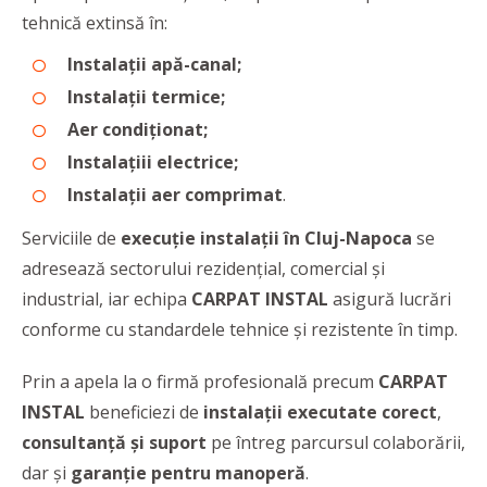
tehnică extinsă în:
Instalații apă-canal;
Instalații termice;
Aer condiționat;
Instalațiii electrice;
Instalații aer comprimat
.
Serviciile de
execuție instalații în Cluj-Napoca
se
adresează sectorului rezidențial, comercial și
industrial, iar echipa
CARPAT INSTAL
asigură lucrări
conforme cu standardele tehnice și rezistente în timp.
Prin a apela la o firmă profesională precum
CARPAT
INSTAL
beneficiezi de
instalații executate corect
,
consultanță și suport
pe întreg parcursul colaborării,
dar și
garanție pentru manoperă
.