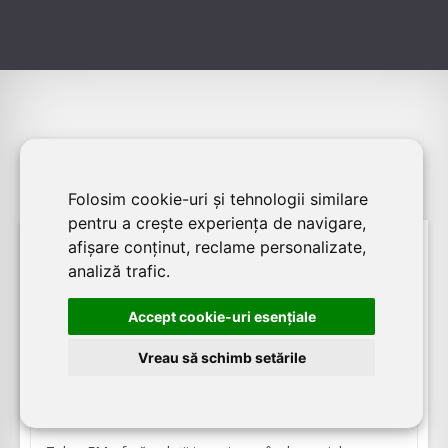
Alţii au fost interesaţi şi de:
Folosim cookie-uri și tehnologii similare
pentru a crește experiența de navigare,
afișare conținut, reclame personalizate,
06.12.2024
analiză trafic.
11557
vizualizari
Accept cookie-uri esenţiale
TEKNO FM - Sisteme fotovoltaice -
Vreau să schimb setările
Încălzire în pardoseală - Panouri radiante
- Sisteme termodinamice