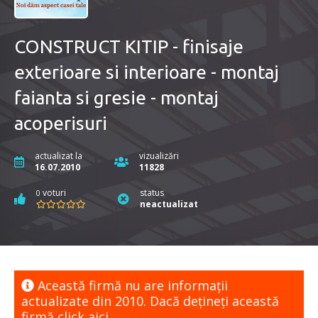
CONSTRUCT KITIP - finisaje
exterioare si interioare - montaj
faianta si gresie - montaj
acoperisuri
actualizat la
vizualizări
16.07.2010
11828
voturi
status
0
neactualizat
Această firmă nu are informaţii
actualizate din 2010. Dacă dețineți această
firmă
click aici.