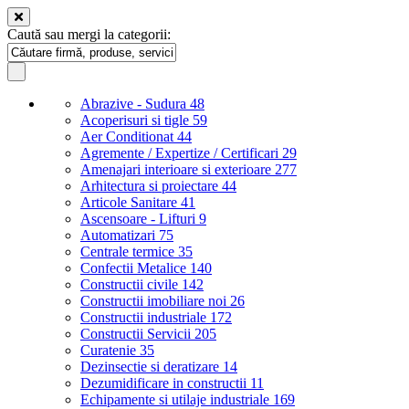
Caută sau mergi la categorii:
Abrazive - Sudura
48
Acoperisuri si tigle
59
Aer Conditionat
44
Agremente / Expertize / Certificari
29
Amenajari interioare si exterioare
277
Arhitectura si proiectare
44
Articole Sanitare
41
Ascensoare - Lifturi
9
Automatizari
75
Centrale termice
35
Confectii Metalice
140
Constructii civile
142
Constructii imobiliare noi
26
Constructii industriale
172
Constructii Servicii
205
Curatenie
35
Dezinsectie si deratizare
14
Dezumidificare in constructii
11
Echipamente si utilaje industriale
169