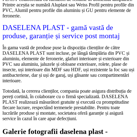
Printre aceștia se numără Aluplast sau Weiss Profil pentru profile din
PVC, Alumil pentru profile din aluminiu și GU pentru elemente de
feronerie.
DASELENA PLAST - gamă vastă de
produse, garanție și service post montaj
În gama vastă de produse puse la dispoziția clienților de către
DASELENA PLAST sunt incluse, pe lângă tâmplăria din PVC și
aluminiu, elemente de feronerie, glafuri interioare și exterioare din
PVC sau aluminiu, jaluzele și obloane exterioare, rolete, plase de
insecte, uși interioare din MDF sau HDF, uși rezistente la foc sau uși
antibacteriene, dar și uși de garaj, uși glisante sau compartimentări
interioare.
Totodată, la cererea clienților, compania poate asigura distribuția de
pereți cortină, în colaborare cu o firmă specializată. DASELENA
PLAST realizează măsurători gratuite și execută cu promptitudine
fiecare lucrare, respectând termenele prestabilite. Pentru toate
lucrările produse și montate, societatea oferă garanție și asigură
service în cazul în care apar defecțiuni.
Galerie fotografii daselena plast -