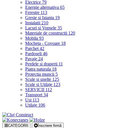
Electrice
79
Energie alternativa
65
Ferestre
113
Gresie si faianta
19
Instalatii
210
Lacuri si Vopsele
35
Materiale de constructii
120
Mobila
93
Mocheta - Covoare
18
Parchet
42
Pardoseli
46
Pavaje
24
Perdele si draperii
11
Piatra naturala
18
Protectia muncii
5
Scule si unelte
125
Scule si Utilaje
123
SERVICII
112
Transport
34
Usi
113
Utilaje
106
CATEGORII
Înscriere firmă