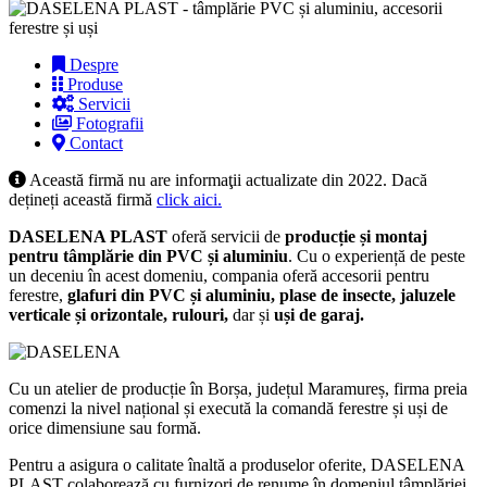
Despre
Produse
Servicii
Fotografii
Contact
Această firmă nu are informaţii actualizate din 2022. Dacă
dețineți această firmă
click aici.
DASELENA PLAST
oferă servicii de
producție și montaj
pentru tâmplărie din PVC și aluminiu
. Cu o experiență de peste
un deceniu în acest domeniu, compania oferă accesorii pentru
ferestre,
glafuri din PVC și aluminiu, plase de insecte, jaluzele
verticale și orizontale, rulouri,
dar și
uși de garaj.
Cu un atelier de producție în Borșa, județul Maramureș, firma preia
comenzi la nivel național și execută la comandă ferestre și uși de
orice dimensiune sau formă.
Pentru a asigura o calitate înaltă a produselor oferite, DASELENA
PLAST colaborează cu furnizori de renume în domeniul tâmplăriei.