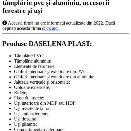
tâmplărie pvc și aluminiu, accesorii
ferestre și uși
Această firmă nu are informaţii actualizate din 2022. Dacă
dețineți această firmă
click aici.
Produse DASELENA PLAST:
Tâmplărie PVC;
Tâmplărie aluminiu;
Elemente de feronerie;
Glafuri interioare și exterioare din PVC;
Glafuri interioare și exterioare din aluminiu;
Jaluzele verticale și orizontale;
Obloane exterioare;
Rolete;
Plase de insecte;
Uși interioare din MDF sau HDF;
Uși rezistente la foc;
Uși antibacteriene;
Uși de garaj;
Uși glisante;
Compartimentari interioare;