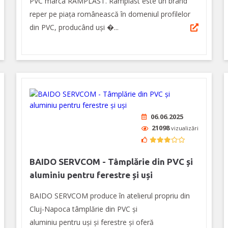
PVC marca RAMPLAST. Ramplast este un brand
reper pe piața românească în domeniul profilelor
din PVC, producând uși �...
06.06.2025
21098
vizualizări
BAIDO SERVCOM - Tâmplărie din PVC și
aluminiu pentru ferestre și uși
BAIDO SERVCOM produce în atelierul propriu din
Cluj-Napoca tâmplărie din PVC și
aluminiu pentru uși și ferestre şi oferă