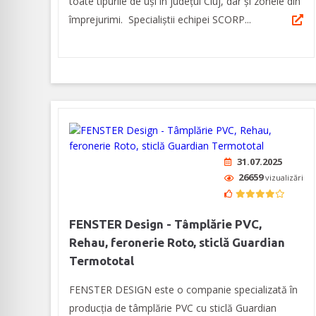
toate tipurile de uși în judeţul Cluj, dar şi zonele din
împrejurimi. Specialiştii echipei SCORP...
31.07.2025
26659
vizualizări
FENSTER Design - Tâmplărie PVC,
Rehau, feronerie Roto, sticlă Guardian
Termototal
FENSTER DESIGN este o companie specializată în
producția de tâmplărie PVC cu sticlă Guardian