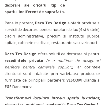
decorare ale
oricarui tip de
spatiu, indiferent de suprafata.
Pana in prezent,
Deco Tex Design
a oferit produse si
servicii de decorare pentru hoteluri de lux (4 si 5 stele),
cladiri administrative, precum si institutii publice,
spitale, cabinete medicale, restaurante sau cazinouri.
Deco Tex Design
ofera solutii de decorare si pentru
resedintele private
(+ o multime de design-uri
perfecte pentru camerele copiilor)
,
iar dorintele
clientului sunt intalnite prin varietatea produselor
furnizate de principalii parteneri:
VESCOM
Olanda si
EGE
Danemarca.
Transforma-ti locuinta intr-un spatiu luxuriant,
decorat cu mult gust, apeland la Deco Tex Design!