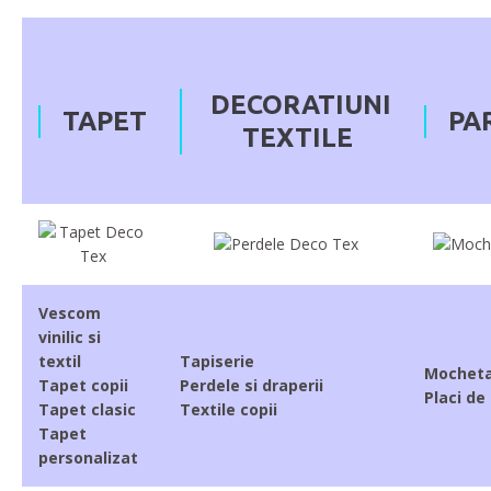
DECORATIUNI
TAPET
PA
TEXTILE
Vescom
vinilic si
textil
Tapiserie
Mochet
Tapet copii
Perdele si draperii
Placi de 
Tapet clasic
Textile copii
Tapet
personalizat