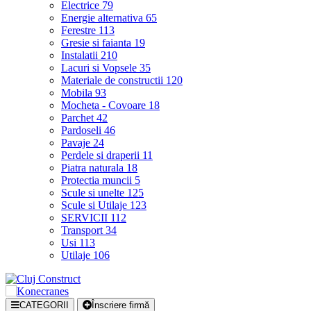
Electrice
79
Energie alternativa
65
Ferestre
113
Gresie si faianta
19
Instalatii
210
Lacuri si Vopsele
35
Materiale de constructii
120
Mobila
93
Mocheta - Covoare
18
Parchet
42
Pardoseli
46
Pavaje
24
Perdele si draperii
11
Piatra naturala
18
Protectia muncii
5
Scule si unelte
125
Scule si Utilaje
123
SERVICII
112
Transport
34
Usi
113
Utilaje
106
CATEGORII
Înscriere firmă