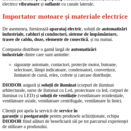
electrice
vibratoare
și
suflante
cu canale laterale.
Importator motoare și materiale electrice
De asemenea, furnizează
aparataj electric
, soluții de
automatizări
industriale, cabluri și conductori, sisteme de împământare,
trasee de cablu, doze, elemente de conectică
, și nu numai.
Compania distribuie o gamă largă de
automatizări
industriale
dintre care sunt amintite:
siguranțe automate, contactori, protecție motor, butoane,
selectoare, lămpi indicatoare, condensatori, convertizor,
limitatori de cursă, relee, cofrete și carcase distribuție.
DIODOR
asigură și
soluții de iluminat
(corpuri de iluminat
arhitecturale, surse de iluminat cu Led, proiectoare cu led, corpuri de
iluminat cu LED)
și
soluții de ventilație
(ventilatoare rezidențiale,
ventilatoare axiale, ventilatoare centrifugale, ventilatoare în linie).
Clienții pot apela la servicii de
service în
garanție
și
postgaranție
pentru produsele achiziționate, echipa
DIODOR
fiind alături de beneficiarii săi pe tot parcursul experienței
de utilizare a produsului.