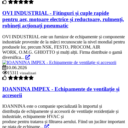
OVI INDUSTRIAL - Fitinguri și cuple rapide
pentru aer, motoare electrice și reductoare, rulmenți,
robineți acționați pneumatic
OVI INDUSTRIAL este un furnizor de echipamente și componente
industriale provenite de la mărci recunoscute la nivel mondial pentru
produsele lor, precum NSK, FESTO, PROCOM, AIR
WORK, O.M.G. GHIOTTO și mulți alții. Firma distribuie o gamă
diversifica...
10.06.2026
15311
vizualizari
IOANNINA IMPEX - Echipamente de ventilație și
accesorii
IOANNINA este o companie specializată în importul și
distribuția de echipamente și accesorii de ventilație rezidențiale și
industriale, echipamente HVAC și
produse pentru tratarea și filtrarea aerului. Fiind un jucător important
pe piața de echipame...