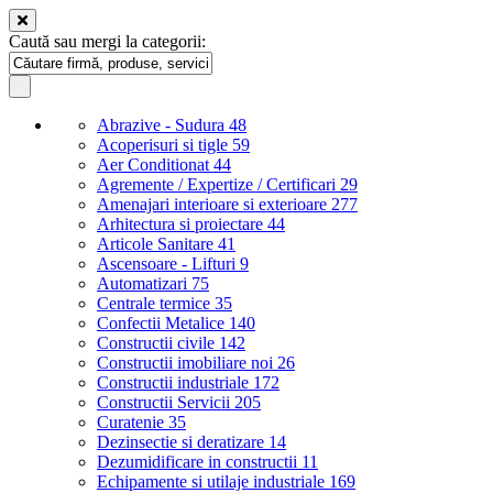
Caută sau mergi la categorii:
Abrazive - Sudura
48
Acoperisuri si tigle
59
Aer Conditionat
44
Agremente / Expertize / Certificari
29
Amenajari interioare si exterioare
277
Arhitectura si proiectare
44
Articole Sanitare
41
Ascensoare - Lifturi
9
Automatizari
75
Centrale termice
35
Confectii Metalice
140
Constructii civile
142
Constructii imobiliare noi
26
Constructii industriale
172
Constructii Servicii
205
Curatenie
35
Dezinsectie si deratizare
14
Dezumidificare in constructii
11
Echipamente si utilaje industriale
169