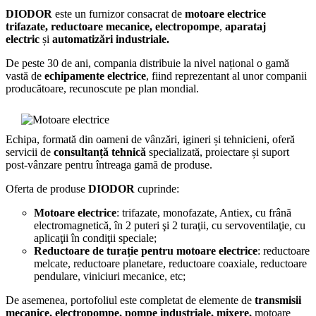
DIODOR
este un furnizor consacrat de
motoare electrice
trifazate, reductoare mecanice, electropompe
,
aparataj
electric
și
automatizări industriale.
De peste 30 de ani, compania distribuie la nivel național o gamă
vastă de
echipamente electrice
, fiind reprezentant al unor companii
producătoare, recunoscute pe plan mondial.
Echipa, formată din oameni de vânzări, igineri și tehnicieni, oferă
servicii de
consultanță tehnică
specializată, proiectare și suport
post-vânzare pentru întreaga gamă de produse.
Oferta de produse
DIODOR
cuprinde:
Motoare electrice
: trifazate, monofazate, Antiex, cu frână
electromagnetică, în 2 puteri şi 2 turaţii, cu servoventilaţie, cu
aplicaţii în condiţii speciale;
Reductoare de turație pentru motoare electrice
: reductoare
melcate, reductoare planetare, reductoare coaxiale, reductoare
pendulare, viniciuri mecanice, etc;
De asemenea, portofoliul este completat de elemente de
transmisii
mecanice, electropompe, pompe industriale, mixere,
motoare