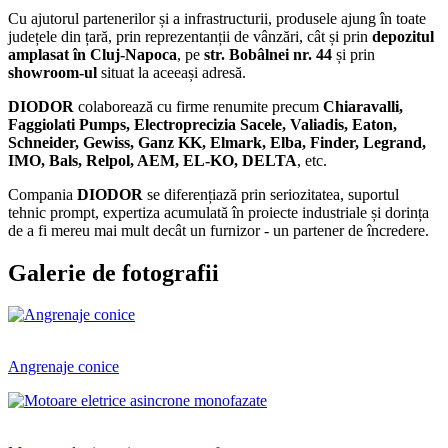
Cu ajutorul partenerilor și a infrastructurii, produsele ajung în toate
județele din țară, prin reprezentanții de vânzări, cât și prin
depozitul
amplasat în Cluj-Napoca
, pe
str. Bobâlnei nr. 44
și prin
showroom-ul
situat la aceeași adresă.
DIODOR
colaborează cu firme renumite precum
Chiaravalli,
Faggiolati Pumps, Electroprecizia Sacele, Valiadis, Eaton,
Schneider, Gewiss, Ganz KK, Elmark, Elba, Finder, Legrand,
IMO, Bals, Relpol, AEM, EL-KO, DELTA
, etc.
Compania
DIODOR
se diferențiază prin seriozitatea, suportul
tehnic prompt, expertiza acumulată în proiecte industriale și dorința
de a fi mereu mai mult decât un furnizor - un partener de încredere.
Galerie de fotografii
Angrenaje conice