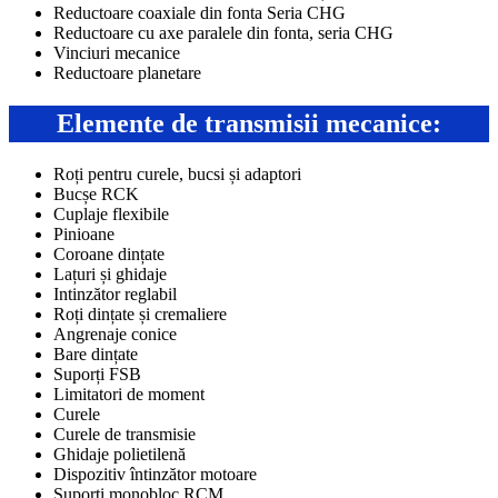
Reductoare coaxiale din fonta Seria CHG
Reductoare cu axe paralele din fonta, seria CHG
Vinciuri mecanice
Reductoare planetare
Elemente de transmisii mecanice:
Roți pentru curele, bucsi și adaptori
Bucșe RCK
Cuplaje flexibile
Pinioane
Coroane dințate
Lațuri și ghidaje
Intinzător reglabil
Roți dințate și cremaliere
Angrenaje conice
Bare dințate
Suporți FSB
Limitatori de moment
Curele
Curele de transmisie
Ghidaje polietilenă
Dispozitiv întinzător motoare
Suporți monobloc RCM