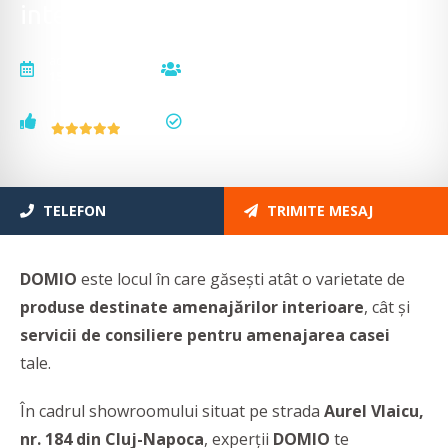
interioare
actualizat la
vizualizări
15.05.2026
12308
voturi
status
1
actualizat
TELEFON
TRIMITE MESAJ
DOMIO
este locul în care găsești atât o varietate de
produse destinate amenajărilor interioare
, cât şi
servicii de consiliere pentru amenajarea casei
tale.
În cadrul showroomului situat pe strada
Aurel Vlaicu,
nr. 184 din Cluj-Napoca
, experții
DOMIO
te