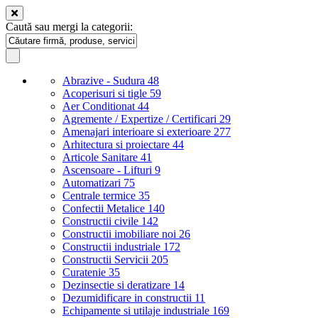
Caută sau mergi la categorii:
Abrazive - Sudura
48
Acoperisuri si tigle
59
Aer Conditionat
44
Agremente / Expertize / Certificari
29
Amenajari interioare si exterioare
277
Arhitectura si proiectare
44
Articole Sanitare
41
Ascensoare - Lifturi
9
Automatizari
75
Centrale termice
35
Confectii Metalice
140
Constructii civile
142
Constructii imobiliare noi
26
Constructii industriale
172
Constructii Servicii
205
Curatenie
35
Dezinsectie si deratizare
14
Dezumidificare in constructii
11
Echipamente si utilaje industriale
169