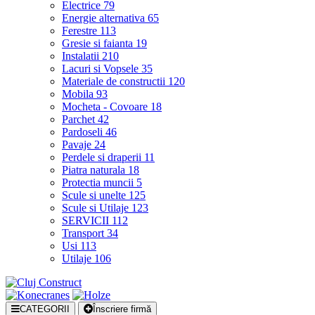
Electrice
79
Energie alternativa
65
Ferestre
113
Gresie si faianta
19
Instalatii
210
Lacuri si Vopsele
35
Materiale de constructii
120
Mobila
93
Mocheta - Covoare
18
Parchet
42
Pardoseli
46
Pavaje
24
Perdele si draperii
11
Piatra naturala
18
Protectia muncii
5
Scule si unelte
125
Scule si Utilaje
123
SERVICII
112
Transport
34
Usi
113
Utilaje
106
CATEGORII
Înscriere firmă