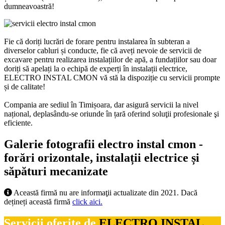
dumneavoastră!
Fie că doriți lucrări de forare pentru instalarea în subteran a
diverselor cabluri și conducte, fie că aveți nevoie de servicii de
excavare pentru realizarea instalațiilor de apă, a fundațiilor sau doar
doriți să apelați la o echipă de experți în instalații electrice,
ELECTRO INSTAL CMON vă stă la dispoziție cu servicii prompte
și de calitate!
Compania are sediul în Timișoara, dar asigură servicii la nivel
național, deplasându-se oriunde în țară oferind soluţii profesionale şi
eficiente.
Galerie fotografii electro instal cmon -
forări orizontale, instalații electrice și
săpături mecanizate
Această firmă nu are informaţii actualizate din 2021. Dacă
dețineți această firmă
click aici.
Servicii oferite de
ELECTRO INSTAL