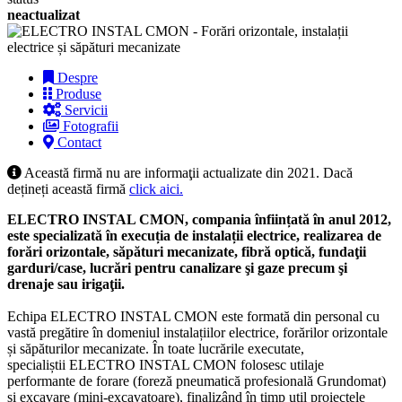
neactualizat
Despre
Produse
Servicii
Fotografii
Contact
Această firmă nu are informaţii actualizate din 2021. Dacă
dețineți această firmă
click aici.
ELECTRO INSTAL CMON, compania înființată în anul 2012,
este specializată în execuția de instalații electrice, realizarea de
forări orizontale, săpături mecanizate, fibră optică, fundaţii
garduri/case, lucrări pentru canalizare şi gaze precum şi
drenaje sau irigaţii.
Echipa ELECTRO INSTAL CMON este formată din personal cu
vastă pregătire în domeniul instalațiilor electrice, forărilor orizontale
și săpăturilor mecanizate. În toate lucrările executate,
specialiștii ELECTRO INSTAL CMON folosesc utilaje
performante de forare (foreză pneumatică profesională Grundomat)
și excavare (mini-excavatoare), finalizând în timp util proiectele