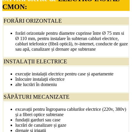
CMON:
FORĂRI ORIZONTALE
forări orizontale pentru diametre cuprinse între Ø 75 mm si
Ø 110 mm, pentru instalare în subteran cabluri electrice,
cabluri telefonice (fibră optică), tv-internet, conducte de gaze
sau apă, canalizare și drenare ape subterane
INSTALAȚII ELECTRICE
execuție instalații electrice pentru case și apartamente
înlocuire instalații electrice
alte lucrări în domeniu
SĂPĂTURI MECANIZATE
excavații pentru îngroparea cablurilor electrice (220v, 380v)
și a fibrei optice subterane
fundații garduri sau case
lucrări de canalizare și gaze
drenaje și irigații