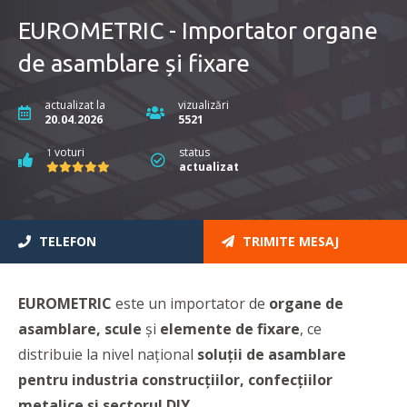
EUROMETRIC - Importator organe
de asamblare și fixare
actualizat la
vizualizări
20.04.2026
5521
voturi
status
1
actualizat
TELEFON
TRIMITE MESAJ
EUROMETRIC
este un importator de
organe de
asamblare, scule
și
elemente de fixare
, ce
distribuie la nivel naţional
soluţii de asamblare
pentru industria construcţiilor, confecţiilor
metalice şi sectorul DIY
.