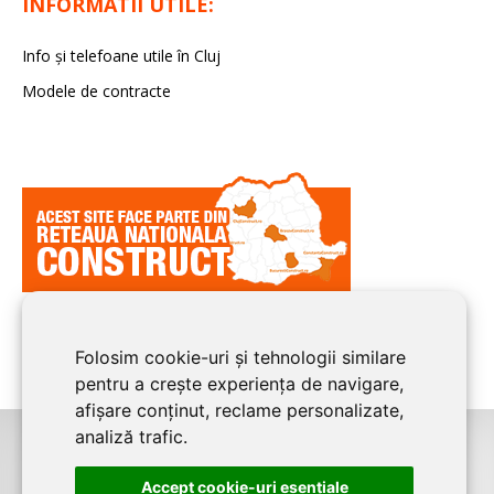
INFORMATII UTILE:
Info și telefoane utile în Cluj
Modele de contracte
Folosim cookie-uri și tehnologii similare
pentru a crește experiența de navigare,
afișare conținut, reclame personalizate,
analiză trafic.
©2026
CLUJ CONSTRUCT
este un serviciu de promovare online pentru
Accept cookie-uri esenţiale
firme. Proiect digital dezvoltat de
LIVE COMMUNICATIONS SRL
, Cluj-Napoca,