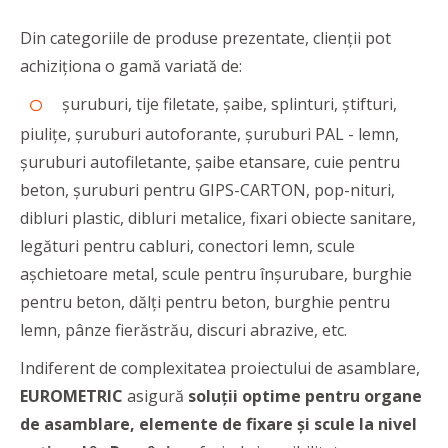
Din categoriile de produse prezentate, clienții pot
achiziționa o gamă variată de:
șuruburi, tije filetate, șaibe, splinturi, știfturi,
piulițe, șuruburi autoforante, șuruburi PAL - lemn,
șuruburi autofiletante, șaibe etansare, cuie pentru
beton, șuruburi pentru GIPS-CARTON, pop-nituri,
dibluri plastic, dibluri metalice, fixari obiecte sanitare,
legături pentru cabluri, conectori lemn, scule
așchietoare metal, scule pentru înșurubare, burghie
pentru beton, dălți pentru beton, burghie pentru
lemn, pânze fierăstrău, discuri abrazive, etc.
Indiferent de complexitatea proiectului de asamblare,
EUROMETRIC
asigură
soluţii optime pentru organe
de asamblare, elemente de fixare şi scule la nivel