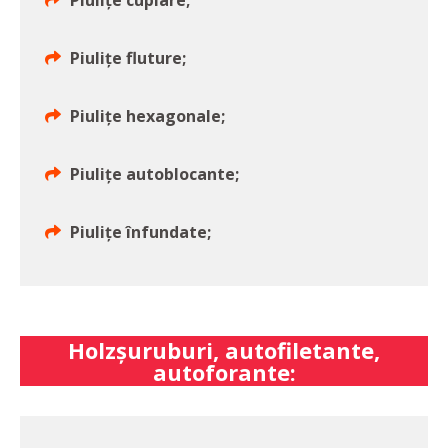
Piulițe cuplare;
Piulițe fluture;
Piulițe hexagonale;
Piulițe autoblocante;
Piulițe înfundate;
Holzșuruburi, autofiletante,
autoforante: