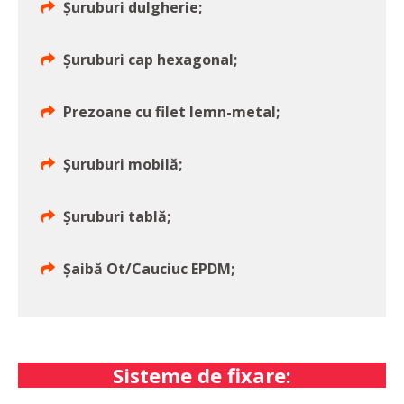
Șuruburi dulgherie;
Șuruburi cap hexagonal;
Prezoane cu filet lemn-metal;
Șuruburi mobilă;
Șuruburi tablă;
Șaibă Ot/Cauciuc EPDM;
Sisteme de fixare: