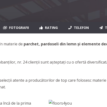
FOTOGRAFII
RATING
TELEFON
T
 în materie de
parchet, pardoseli din lemn şi elemente de
ților, nr. 24 clienții sunt așteptați cu o ofertă diversificat
ecții atente a producătorilor de top care folosesc materie 
nat.
a încă de la prima