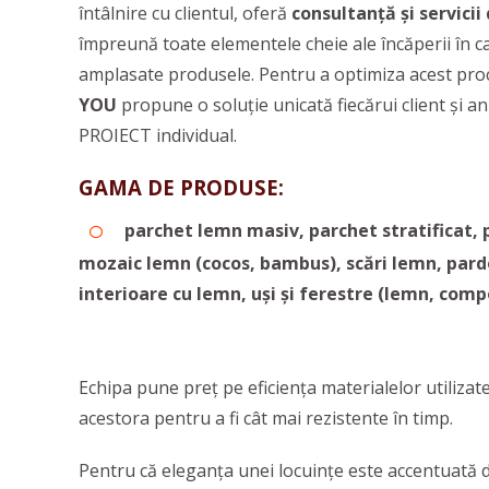
întâlnire cu clientul, oferă
consultanță și servicii
împreună toate elementele cheie ale încăperii în c
amplasate produsele. Pentru a optimiza acest pro
YOU
propune o soluţie unicată fiecărui client ş
PROIECT individual.
GAMA DE PRODUSE:
parchet lemn masiv, parchet stratificat, p
mozaic lemn (cocos, bambus), scări lemn, pardos
interioare cu lemn, uşi şi ferestre (lemn, compo
Echipa pune preț pe eficiența materialelor utilizate
acestora pentru a fi cât mai rezistente în timp.
Pentru că eleganța unei locuințe este accentuată de