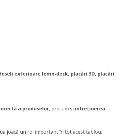
oseli exterioare lemn-deck, placări 3D, placări
corectă a produselor
, precum și
întreținerea
ua joacă un rol important în tot acest tablou,