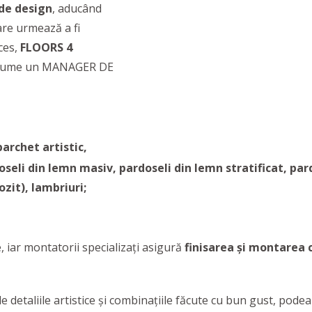
 de design
, aducând
are urmează a fi
ces,
FLOORS 4
i anume un MANAGER DE
archet artistic,
eli din lemn masiv, pardoseli din lemn stratificat, pard
zit), lambriuri;
, iar montatorii specializați asigură
finisarea și montarea 
 detaliile artistice și combinațiile făcute cu bun gust, podea