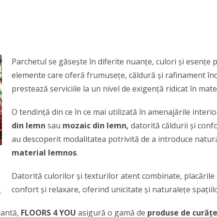
Parchetul se găsește în diferite nuanțe, culori și esențe
elemente care oferă frumusețe, căldură și rafinament încă
prestează serviciile la un nivel de exigență ridicat în mate
O tendință din ce în ce mai utilizată în amenajările inter
din lemn
sau
mozaic din lemn,
datorită căldurii și conf
au descoperit modalitatea potrivită de a introduce natura
material lemnos
.
Datorită culorilor și texturilor atent combinate, placări
confort și relaxare, oferind unicitate și naturalețe spațiil
tantă,
FLOORS 4 YOU
asigură o gamă de
produse de curăț