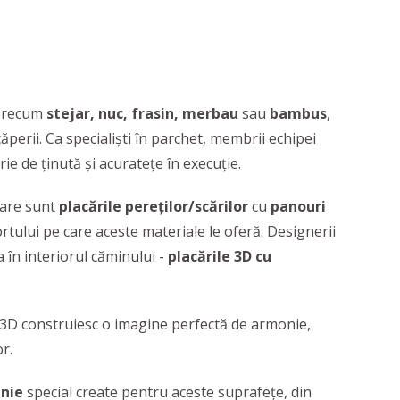
 precum
stejar, nuc, frasin, merbau
sau
bambus
,
perii. Ca specialiști în parchet, membrii echipei
rie de ținută și acuratețe în execuție.
ioare sunt
placările pereților/scărilor
cu
panouri
ortului pe care aceste materiale le oferă. Designerii
 în interiorul căminului -
placările 3D cu
le 3D construiesc o imagine perfectă de armonie,
or.
enie
special create pentru aceste suprafețe, din